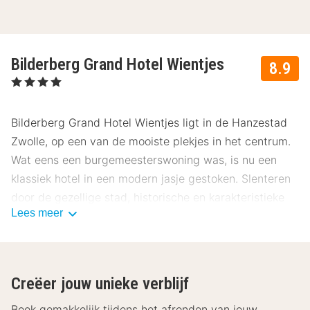
Bilderberg Grand Hotel Wientjes
8.9
, 4 Sterren
Bilderberg Grand Hotel Wientjes ligt in de Hanzestad
Zwolle, op een van de mooiste plekjes in het centrum.
Wat eens een burgemeesterswoning was, is nu een
klassiek hotel in een modern jasje gestoken. Slenteren
door de gezellige stad, historische en karakteristieke
Lees meer
dorpjes bezoeken of heerlijk ontspannen in de groene
omgeving? Alles is mogelijk!
Over Bilderberg Grand Hotel Wientjes
Creëer jouw unieke verblijf
De comfortabele hotelkamers van Bilderberg Grand
Hotel Wientjes zijn van alle gemakken voorzien. De
Boek gemakkelijk tijdens het afronden van jouw