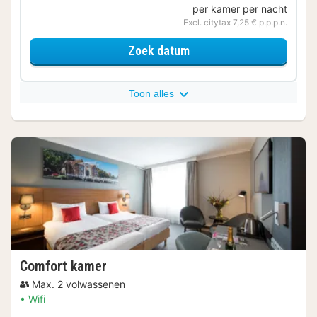
per kamer per nacht
Excl. citytax 7,25 € p.p.p.n.
voor Klassieke kamer
Zoek datum
Toon alles
Comfort kamer
Max. 2 volwassenen
Wifi