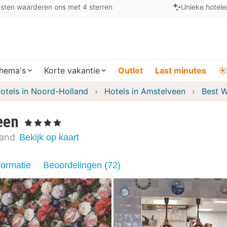
sten waarderen ons met 4 sterren
Unieke hotele
hema's
Korte vakantie
Outlet
Last minutes
☀️
otels in Noord-Holland
Hotels in Amstelveen
Best W
een
, 4 Sterren
land
Bekijk op kaart
formatie
Beoordelingen (72)