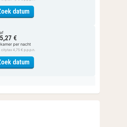
voor Comfort kamer
Zoek datum
af
5,27 €
 kamer per nacht
. citytax 4,75 € p.p.p.n.
voor Comfort kamer
Zoek datum