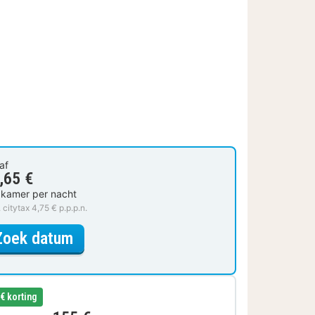
af
,65 €
 kamer per nacht
. citytax 4,75 € p.p.p.n.
voor Comfort kamer
Zoek datum
 € korting