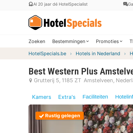
Al 20 jaar dé HotelSpecialist
Ga
Zoeken
Bestemmingen
Promoties
T
HotelSpecials.be
Hotels in Nederland
H
Best Western Plus Amstelv
Grutterij 5
1185 ZT
Amstelveen
Neder
Kamers
Extra's
Faciliteiten
Hotelin
Rustig gelegen