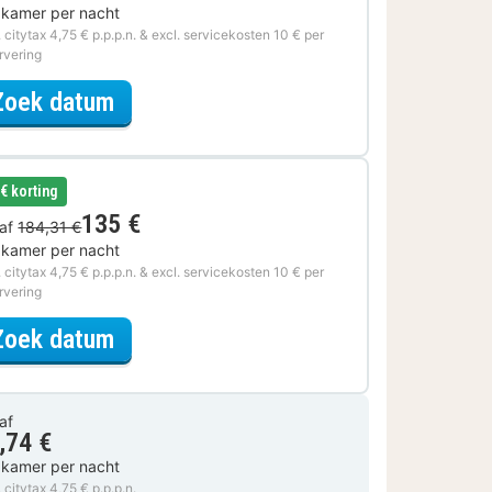
 kamer per nacht
. citytax 4,75 € p.p.p.n. & excl. servicekosten 10 € per
rvering
voor Samen genieten
Zoek datum
 € korting
135 €
af
184,31 €
 kamer per nacht
. citytax 4,75 € p.p.p.n. & excl. servicekosten 10 € per
rvering
voor Beauty ervaring
Zoek datum
af
,74 €
 kamer per nacht
. citytax 4,75 € p.p.p.n.