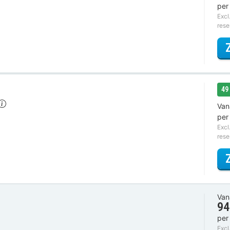
per
Excl
rese
49
Van
per
Excl
rese
Van
94
per
Excl