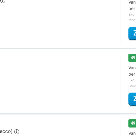
p
Van
per
Excl
rese
49
Van
per
Excl
rese
49
secco)
Van