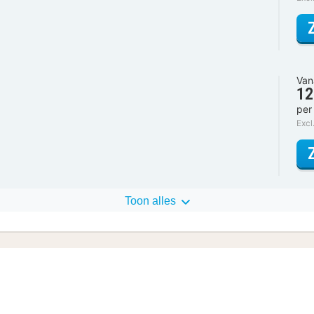
Van
12
per
Excl
Toon alles