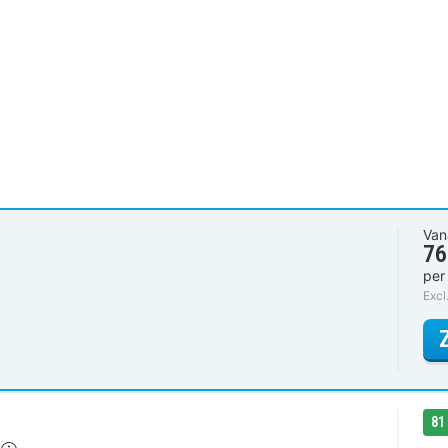
Van
76
per
Excl
81