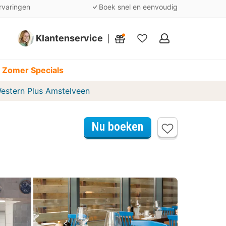
rvaringen
Boek snel en eenvoudig
Klantenservice
Mijn
favorieten
 Zomer Specials
estern Plus Amstelveen
Nu boeken