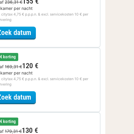
155 €
af
236,31 €
 kamer per nacht
. citytax 4,75 € p.p.p.n. & excl. servicekosten 10 € per
rvering
voor Wellness Uitje
Zoek datum
 € korting
120 €
af
169,31 €
 kamer per nacht
. citytax 4,75 € p.p.p.n. & excl. servicekosten 10 € per
rvering
voor Eerder Inchecken
Zoek datum
 € korting
130 €
af
179,31 €