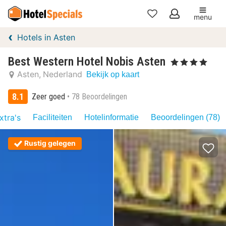
menu
Mijn
Hotels in Asten
favorieten
Best Western Hotel Nobis Asten
, 4 Sterren
Asten
Nederland
Bekijk op kaart
8.1
Zeer goed
78 Beoordelingen
xtra's
Faciliteiten
Hotelinformatie
Beoordelingen (78)
Rustig gelegen