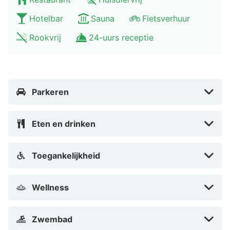
Gloeilampenfabriekje anno 1891. In Venlo zijn het
Hotelbar
Sauna
Fietsverhuur
Limburgs Museum, Huize Schreurs en het 16e eeuwse
stadshuis aan de Markt de topbestemmingen die u
Rookvrij
24-uurs receptie
gezien moet hebben.
Parkeren
Eten en drinken
Toegankelijkheid
Wellness
Zwembad