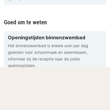
Goed om te weten
Openingstijden binnenzwembad
Het binnenzwembad is enkele uren per dag
gesloten voor schoonmaak en zwemlessen,
informeer bij de receptie naar de juiste
openingstijden.
8.1
Zeer goed
/10
Gebaseerd op
78 echte beoordelingen
door onze
gasten.