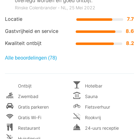
overlegd worden en goed ontbijt.
Rinske Colenbrander ‐ NL, 25 Mei 2022
Locatie
7.7
Gastvrijheid en service
8.6
Kwaliteit ontbijt
8.2
Alle beoordelingen (78)
Ontbijt
Hotelbar
Zwembad
Sauna
Gratis parkeren
Fietsverhuur
Gratis Wi-Fi
Rookvrij
Restaurant
24-uurs receptie
Huisdiervrij