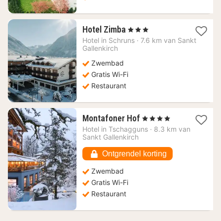
1
Hotel Zimba
, 3 Sterren
nacht
Hotel in
Schruns
·
7.6 km van Sankt
vanaf
Gallenkirch
222,01
Zwembad
€
Gratis Wi-Fi
Restaurant
1
Montafoner Hof
, 4 Sterren
nacht
Hotel in
Tschagguns
·
8.3 km van
vanaf
Sankt Gallenkirch
274,94
€
Ontgrendel korting
Zwembad
Gratis Wi-Fi
Restaurant