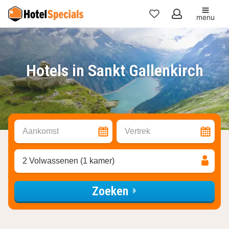
menu
Mijn
favorieten
Hotels in Sankt Gallenkirch
Aankomst
Vertrek
2 Volwassenen (1 kamer)
Zoeken