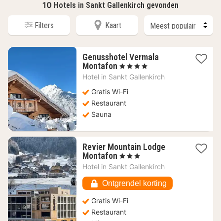
10
Hotels in Sankt Gallenkirch gevonden
Filters
Kaart
Genusshotel Vermala
1
Montafon
, 4 Sterren
nacht
Hotel in
Sankt Gallenkirch
vanaf
270
Gratis Wi-Fi
€
Restaurant
Sauna
Revier Mountain Lodge
1
Montafon
, 3 Sterren
nacht
Hotel in
Sankt Gallenkirch
vanaf
131,21
Ontgrendel korting
€
Gratis Wi-Fi
Restaurant