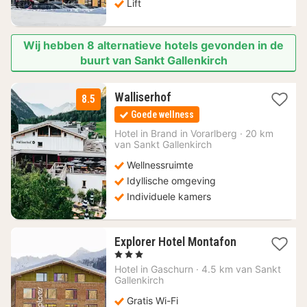
Lift
Wij hebben 8 alternatieve hotels gevonden in de
buurt van Sankt Gallenkirch
1
Walliserhof
8.5
nacht
Goede wellness
vanaf
177,18
Hotel in
Brand in Vorarlberg
·
20 km
van Sankt Gallenkirch
€
Wellnessruimte
Idyllische omgeving
Individuele kamers
1
Explorer Hotel Montafon
nacht
, 3 Sterren
vanaf
Hotel in
Gaschurn
·
4.5 km van Sankt
133,25
Gallenkirch
€
Gratis Wi-Fi