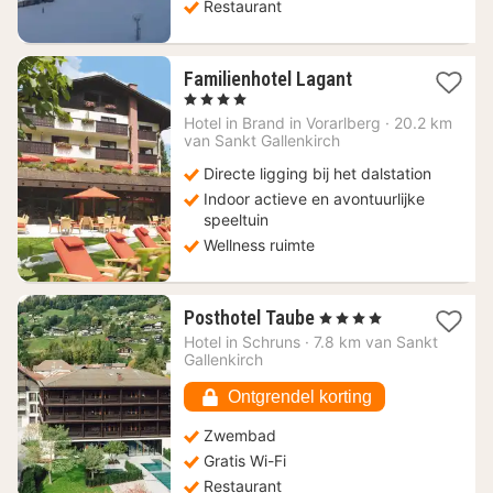
Restaurant
1
Familienhotel Lagant
nacht
, 4 Sterren
vanaf
Hotel in
Brand in Vorarlberg
·
20.2 km
453,20
van Sankt Gallenkirch
€
Directe ligging bij het dalstation
Indoor actieve en avontuurlijke
speeltuin
Wellness ruimte
1
Posthotel Taube
, 4 Sterren
nacht
Hotel in
Schruns
·
7.8 km van Sankt
vanaf
Gallenkirch
272,13
€
Ontgrendel korting
Zwembad
Gratis Wi-Fi
Restaurant