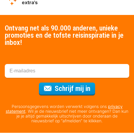
extra's
Ontvang net als 90.000 anderen, unieke
promoties en de tofste reisinspiratie in je
inbox!
Voor de nieuws
Schrijf mij in
Persoonsgegevens worden verwerkt volgens ons
privacy
statement
. Wil je de nieuwsbrief niet meer ontvangen? Dan kun
je je altijd gemakkelijk uitschrijven door onderaan de
nieuwsbrief op “afmelden” te klikken.