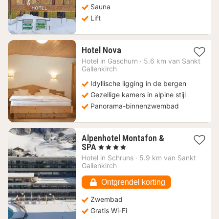
Sauna
Lift
1
Hotel Nova
nacht
Hotel in
Gaschurn
·
5.6 km van Sankt
vanaf
Gallenkirch
185,30
Idyllische ligging in de bergen
€
Gezellige kamers in alpine stijl
Panorama-binnenzwembad
Alpenhotel Montafon &
1
SPA
, 4 Sterren
nacht
Hotel in
Schruns
·
5.9 km van Sankt
vanaf
Gallenkirch
273,10
€
Ontgrendel korting
Zwembad
Gratis Wi-Fi