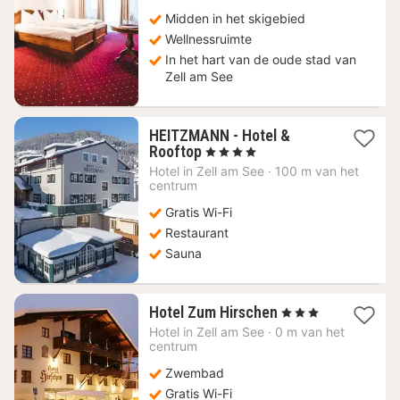
€
Midden in het skigebied
Wellnessruimte
In het hart van de oude stad van
Zell am See
HEITZMANN - Hotel &
1
Rooftop
, 4 Sterren
nacht
Hotel in
Zell am See
·
100 m van het
vanaf
centrum
160,89
Gratis Wi-Fi
€
Restaurant
Sauna
1
Hotel Zum Hirschen
, 3 Sterren
nacht
Hotel in
Zell am See
·
0 m van het
vanaf
centrum
191,80
Zwembad
€
Gratis Wi-Fi