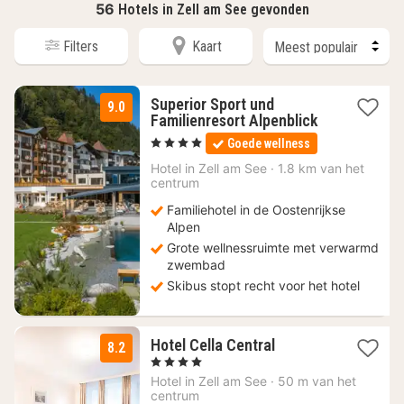
56
Hotels in Zell am See gevonden
Filters
Kaart
Superior Sport und
9.0
2
Familienresort Alpenblick
nachten
, 4 Sterren
Goede wellness
vanaf
227,20
Hotel in
Zell am See
·
1.8 km van het
centrum
€
Familiehotel in de Oostenrijkse
Alpen
Grote wellnessruimte met verwarmd
zwembad
Skibus stopt recht voor het hotel
1
Hotel Cella Central
8.2
nacht
, 4 Sterren
vanaf
Hotel in
Zell am See
·
50 m van het
117
centrum