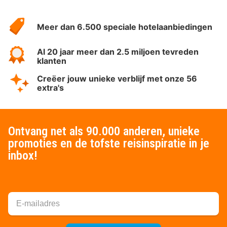
Over
HotelSpecials
Meer dan 6.500 speciale hotelaanbiedingen
Al 20 jaar meer dan 2.5 miljoen tevreden
klanten
Creëer jouw unieke verblijf met onze 56
extra's
Ontvang net als 90.000 anderen, unieke
promoties en de tofste reisinspiratie in je
inbox!