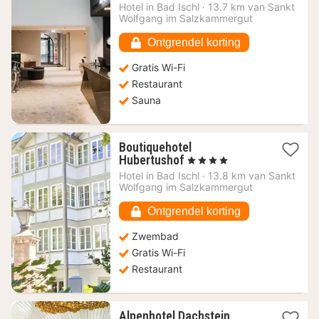
vanaf
Hotel in
Bad Ischl
·
13.7 km van Sankt
225
Wolfgang im Salzkammergut
€
Ontgrendel korting
Gratis Wi-Fi
Restaurant
Sauna
Boutiquehotel
1
Hubertushof
, 4 Sterren
nacht
Hotel in
Bad Ischl
·
13.8 km van Sankt
vanaf
Wolfgang im Salzkammergut
247,30
€
Ontgrendel korting
Zwembad
Gratis Wi-Fi
Restaurant
1
Alpenhotel Dachstein