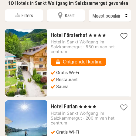
10
Hotels in Sankt Wolfgang im Salzkammergut gevonden
Filters
Kaart
1
Hotel Försterhof
, 4 Sterren
nacht
Hotel in
Sankt Wolfgang im
vanaf
Salzkammergut
·
550 m van het
237,73
centrum
€
Ontgrendel korting
Gratis Wi-Fi
Restaurant
Sauna
1
Hotel Furian
, 4 Sterren
nacht
Hotel in
Sankt Wolfgang im
vanaf
Salzkammergut
·
200 m van het
389,54
centrum
€
Gratis Wi-Fi