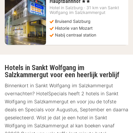
2
Hauptbahnhof
, 2 Sterren
nachten
Hotel in
Salzburg
·
31 km van Sankt
vanaf
Wolfgang im Salzkammergut
80,95
Bruisend Salzburg
€
Historie van Mozart
Nabij centraal station
Hotels in Sankt Wolfgang im
Salzkammergut voor een heerlijk verblijf
Binnenkort in Sankt Wolfgang im Salzkammergut
overnachten? HotelSpecials heeft 2 hotels in Sankt
Wolfgang im Salzkammergut en voor jou de tofste
deals en Specials voor Augustus, September en daarna
geselecteerd. Wist je dat je een hotel in Sankt
Wolfgang im Salzkammergut al kan boeken vanaf