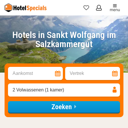
menu
Mijn
favorieten
Hotels in Sankt Wolfgang im
Salzkammergut
Aankomst
Vertrek
2 Volwassenen (1 kamer)
Zoeken