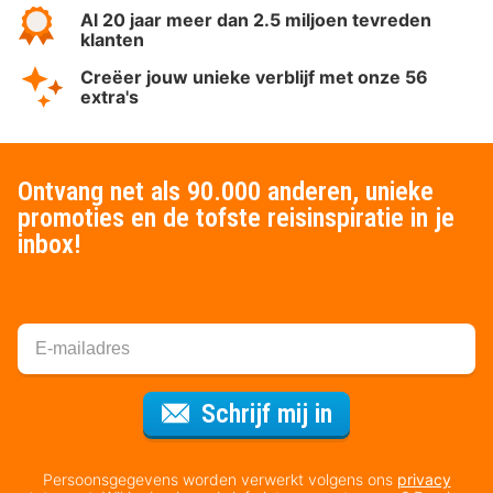
Al 20 jaar meer dan 2.5 miljoen tevreden
klanten
Creëer jouw unieke verblijf met onze 56
extra's
Ontvang net als 90.000 anderen, unieke
promoties en de tofste reisinspiratie in je
inbox!
Voor de nieuws
Schrijf mij in
Persoonsgegevens worden verwerkt volgens ons
privacy