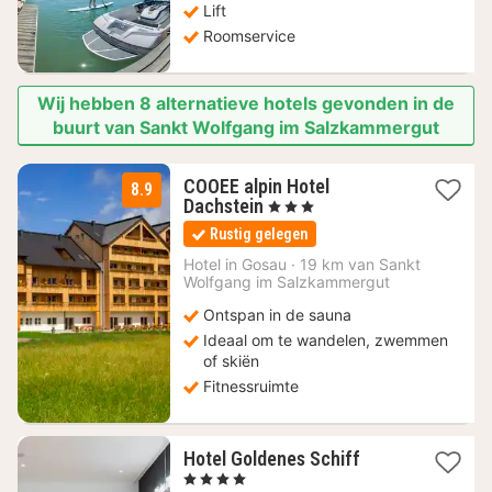
Lift
Roomservice
Wij hebben 8 alternatieve hotels gevonden in de
buurt van Sankt Wolfgang im Salzkammergut
COOEE alpin Hotel
8.9
1
Dachstein
, 3 Sterren
nacht
Rustig gelegen
vanaf
124,20
Hotel in
Gosau
·
19 km van Sankt
Wolfgang im Salzkammergut
€
Ontspan in de sauna
Ideaal om te wandelen, zwemmen
of skiën
Fitnessruimte
1
Hotel Goldenes Schiff
nacht
, 4 Sterren