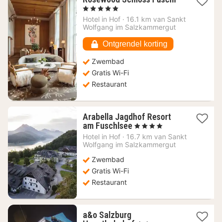
nacht
, 5 Sterren
vanaf
Hotel in
Hof
·
16.1 km van Sankt
1390,90
Wolfgang im Salzkammergut
€
Ontgrendel korting
Zwembad
Gratis Wi-Fi
Restaurant
Arabella Jagdhof Resort
1
am Fuschlsee
, 4 Sterren
nacht
Hotel in
Hof
·
16.7 km van Sankt
vanaf
Wolfgang im Salzkammergut
215,01
Zwembad
€
Gratis Wi-Fi
Restaurant
a&o Salzburg