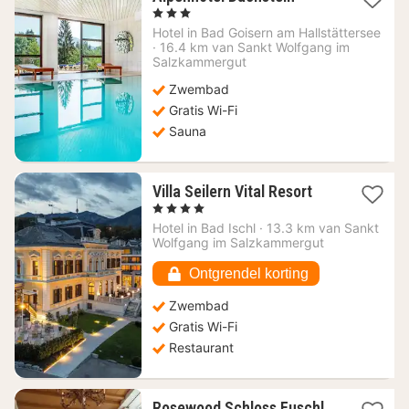
nacht
, 3 Sterren
vanaf
Hotel in
Bad Goisern am Hallstättersee
250
·
16.4 km van Sankt Wolfgang im
€
Salzkammergut
Zwembad
Gratis Wi-Fi
Sauna
1
Villa Seilern Vital Resort
nacht
, 4 Sterren
vanaf
Hotel in
Bad Ischl
·
13.3 km van Sankt
212,72
Wolfgang im Salzkammergut
€
Ontgrendel korting
Zwembad
Gratis Wi-Fi
Restaurant
1
Rosewood Schloss Fuschl