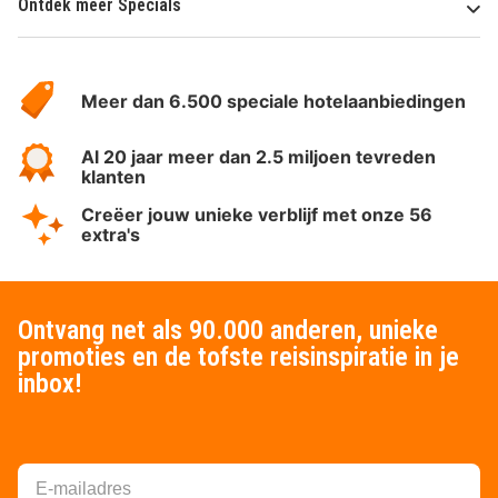
Ontdek meer Specials
Over
HotelSpecials
Meer dan 6.500 speciale hotelaanbiedingen
Al 20 jaar meer dan 2.5 miljoen tevreden
klanten
Creëer jouw unieke verblijf met onze 56
extra's
Ontvang net als 90.000 anderen, unieke
promoties en de tofste reisinspiratie in je
inbox!