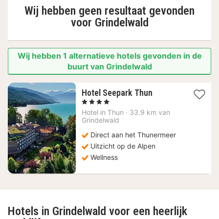
Wij hebben geen resultaat gevonden
voor
Grindelwald
Wij hebben 1 alternatieve hotels gevonden in de
buurt van Grindelwald
1
Hotel Seepark Thun
nacht
, 4 Sterren
vanaf
Hotel in
Thun
·
33.9 km van
208,82
Grindelwald
€
Direct aan het Thunermeer
Uitzicht op de Alpen
Wellness
Hotels in Grindelwald voor een heerlijk