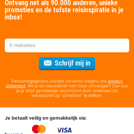
Ontvang net als 90.000 anderen, unieke
promoties en de tofste reisinspiratie in je
inbox!
Voor de nieuws
Schrijf mij in
Persoonsgegevens worden verwerkt volgens ons
privacy
statement
. Wil je de nieuwsbrief niet meer ontvangen? Dan kun
je je altijd gemakkelijk uitschrijven door onderaan de
nieuwsbrief op “afmelden” te klikken.
Je betaalt veilig en gemakkelijk via: