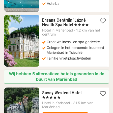
Hotelbar
Ensana Centrální Lázně
1
Health Spa Hotel
, 4 Sterren
nacht
Hotel in
Mariënbad
·
1.2 km van het
vanaf
centrum
200,42
Groot wellness- en spa gedeelte
€
Gelegen in het beroemde kuuroord
Marienbad in Tsjechië
Talrijke vrijetijdsactiviteiten
Wij hebben 5 alternatieve hotels gevonden in de
buurt van Mariënbad
1
Savoy Westend Hotel
nacht
, 5 Sterren
vanaf
Hotel in
Karlsbad
·
31.5 km van
180,41
Mariënbad
€