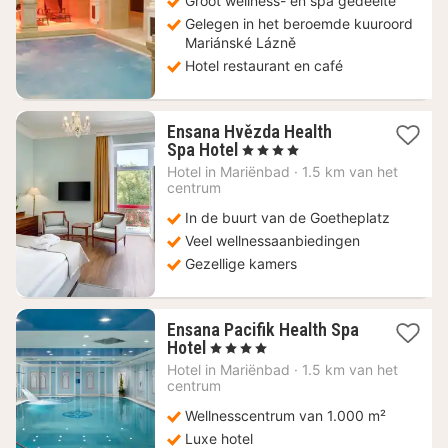
Groot wellness- en spa gedeelte
Gelegen in het beroemde kuuroord
Mariánské Lázně
Hotel restaurant en café
Ensana Hvězda Health
1
Spa Hotel
, 4 Sterren
nacht
Hotel in
Mariënbad
·
1.5 km van het
vanaf
centrum
241,65
In de buurt van de Goetheplatz
€
Veel wellnessaanbiedingen
Gezellige kamers
Ensana Pacifik Health Spa
1
Hotel
, 4 Sterren
nacht
Hotel in
Mariënbad
·
1.5 km van het
vanaf
centrum
188,05
Wellnesscentrum van 1.000 m²
€
Luxe hotel