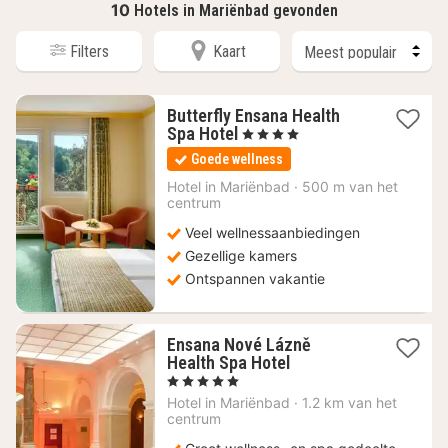
10
Hotels in Mariënbad gevonden
Filters
Kaart
Butterfly Ensana Health
1
Spa Hotel
, 4 Sterren
nacht
Goede wellness
vanaf
155,05
Hotel in
Mariënbad
·
500 m van het
centrum
€
Veel wellnessaanbiedingen
Gezellige kamers
Ontspannen vakantie
Ensana Nové Lázně
1
Health Spa Hotel
nacht
, 5 Sterren
vanaf
Hotel in
Mariënbad
·
1.2 km van het
264,75
centrum
€