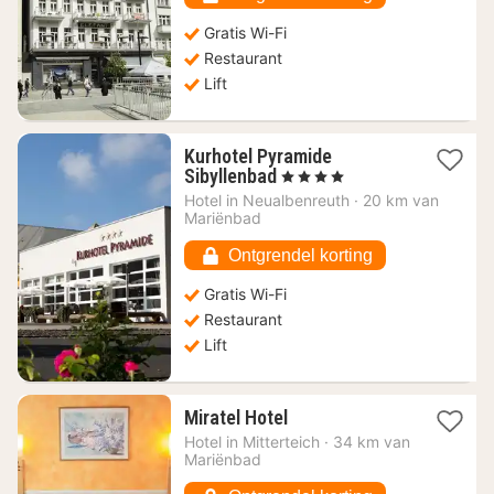
Gratis Wi-Fi
Restaurant
Lift
Kurhotel Pyramide
1
Sibyllenbad
, 4 Sterren
nacht
Hotel in
Neualbenreuth
·
20 km van
vanaf
Mariënbad
123,10
€
Ontgrendel korting
Gratis Wi-Fi
Restaurant
Lift
1
Miratel Hotel
nacht
Hotel in
Mitterteich
·
34 km van
vanaf
Mariënbad
93,46