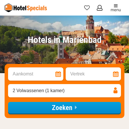
menu
Mijn
favorieten
Hotels in Mariënbad
Aankomst
Vertrek
2 Volwassenen (1 kamer)
Zoeken