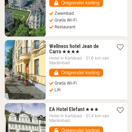
Ontgrendel korting
Zwembad
Gratis Wi-Fi
Restaurant
Wellness hotel Jean de
1
Carro
, 4 Sterren
nacht
Hotel in
Karlsbad
·
31.6 km van
vanaf
Mariënbad
83,63
€
Ontgrendel korting
Gratis Wi-Fi
Lift
1
EA Hotel Elefant
, 3 Sterren
nacht
Hotel in
Karlsbad
·
31.4 km van
vanaf
Mariënbad
85,78
€
Ontgrendel korting