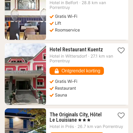
nacht
Hotel in
Belfort
·
28.8 km van
vanaf
Porrentruy
59,06
Gratis Wi-Fi
€
Lift
Roomservice
1
Hotel Restaurant Kuentz
nacht
Hotel in
Wittersdorf
·
27.1 km van
vanaf
Porrentruy
90,91
€
Ontgrendel korting
Gratis Wi-Fi
Restaurant
Sauna
The Originals City, Hôtel
1
Le Louisiane
, 3 Sterren
nacht
Hotel in
Prés
·
26.7 km van Porrentruy
vanaf