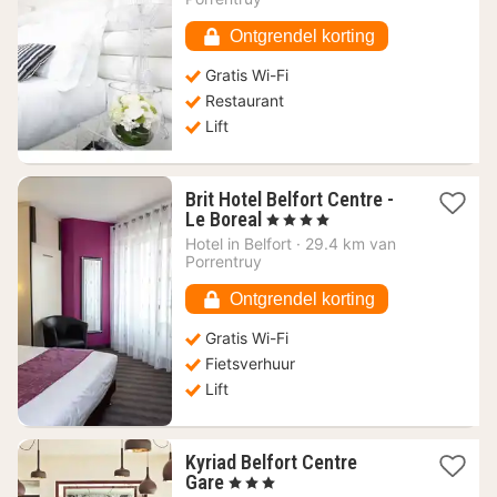
70,11
€
Ontgrendel korting
Gratis Wi-Fi
Restaurant
Lift
Brit Hotel Belfort Centre -
1
Le Boreal
, 4 Sterren
nacht
Hotel in
Belfort
·
29.4 km van
vanaf
Porrentruy
64,13
€
Ontgrendel korting
Gratis Wi-Fi
Fietsverhuur
Lift
Kyriad Belfort Centre
1
Gare
, 3 Sterren