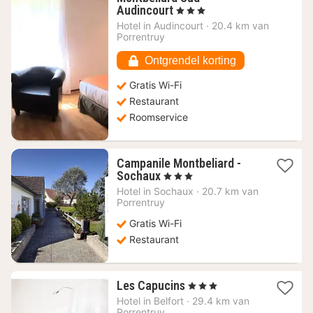
1
Audincourt
, 3 Sterren
nacht
Hotel in
Audincourt
·
20.4 km van
vanaf
Porrentruy
77,72
€
Ontgrendel korting
Gratis Wi-Fi
Restaurant
Roomservice
Campanile Montbeliard -
1
Sochaux
, 3 Sterren
nacht
Hotel in
Sochaux
·
20.7 km van
vanaf
Porrentruy
48,73
Gratis Wi-Fi
€
Restaurant
1
Les Capucins
, 3 Sterren
nacht
Hotel in
Belfort
·
29.4 km van
vanaf
Porrentruy