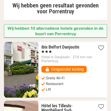
Wij hebben geen resultaat gevonden
voor
Porrentruy
Wij hebben 10 alternatieve hotels gevonden in de
buurt van Porrentruy
1
ibis Belfort Danjoutin
nacht
, 3 Sterren
vanaf
Hotel in
Danjoutin
·
27.6 km van
53,90
Porrentruy
€
Ontgrendel korting
Gratis Wi-Fi
Restaurant
Lift
Hôtel les Tilleuls-
Montbéliard Sud-