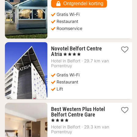
52,67
Ontgrendel korting
€
Gratis Wi-Fi
Restaurant
Roomservice
Novotel Belfort Centre
1
Atria
, 4 Sterren
nacht
Hotel in
Belfort
·
29.7 km van
vanaf
Porrentruy
95
Gratis Wi-Fi
€
Restaurant
Lift
Best Western Plus Hotel
1
Belfort Centre Gare
nacht
, 4 Sterren
vanaf
Hotel in
Belfort
·
29.3 km van
80,07
Porrentruy
€