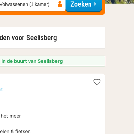
Zoeken
 Volwassenen (1 kamer)
nden voor
Seelisberg
 in de buurt van Seelisberg
rt
 het meer
len & fietsen