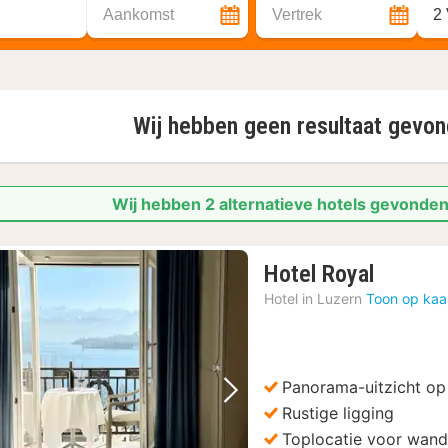
Aankomst
Vertrek
2
Wij hebben geen resultaat gevo
Wij hebben 2 alternatieve hotels gevonden
1
Hotel Royal
nacht
Hotel in
Luzern
Toon op kaa
vanaf
275,11
€
Panorama-uitzicht op
Vorige foto
Volgende foto
Rustige ligging
Toplocatie voor wande