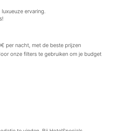
n luxueuze ervaring.
s!
0€ per nacht, met de beste prijzen
oor onze filters te gebruiken om je budget
datie te vinden. Bij HotelSpecials