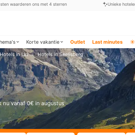
sten waarderen ons met 4 sterren
Unieke hotele
hema's
Korte vakantie
Outlet
Last minutes
☀️
Hotels in Uri
Hotels in Seelisberg
 nu vanaf 0€ in augustus