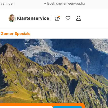
rvaringen
Boek snel en eenvoudig
Klantenservice
Mijn
favorieten
 Zomer Specials