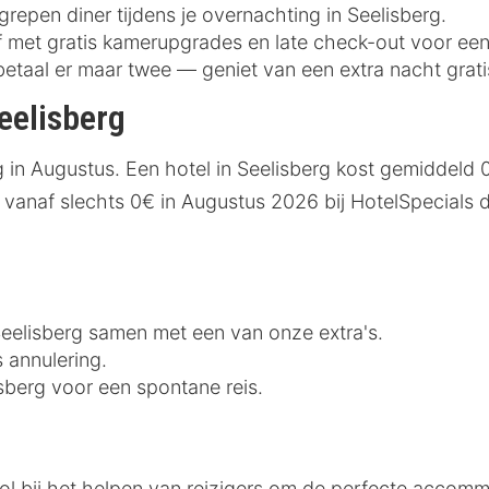
grepen diner tijdens je overnachting in Seelisberg.
ijf met gratis kamerupgrades en late check-out voor ee
betaal er maar twee — geniet van een extra nacht grati
eelisberg
 in Augustus. Een hotel in Seelisberg kost gemiddeld 
vanaf slechts 0€ in Augustus 2026 bij HotelSpecials d
 Seelisberg samen met een van onze extra's.
s annulering.
isberg voor een spontane reis.
ol bij het helpen van reizigers om de perfecte accommo