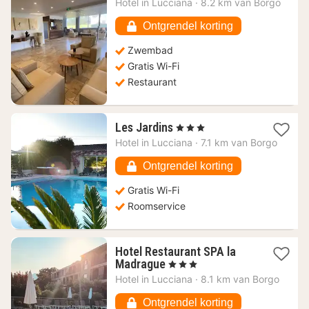
Hotel in
Lucciana
·
8.2 km van Borgo
vanaf
307,23
Ontgrendel korting
€
Zwembad
Gratis Wi-Fi
Restaurant
1
Les Jardins
, 3 Sterren
nacht
Hotel in
Lucciana
·
7.1 km van Borgo
vanaf
116,82
Ontgrendel korting
€
Gratis Wi-Fi
Roomservice
Hotel Restaurant SPA la
1
Madrague
, 3 Sterren
nacht
Hotel in
Lucciana
·
8.1 km van Borgo
vanaf
110,93
Ontgrendel korting