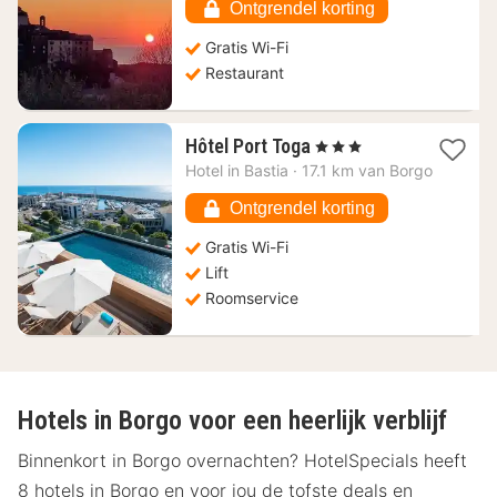
€
Ontgrendel korting
Gratis Wi-Fi
Restaurant
1
Hôtel Port Toga
, 3 Sterren
nacht
Hotel in
Bastia
·
17.1 km van Borgo
vanaf
147,96
Ontgrendel korting
€
Gratis Wi-Fi
Lift
Roomservice
Hotels in Borgo voor een heerlijk verblijf
Binnenkort in Borgo overnachten? HotelSpecials heeft
8 hotels in Borgo en voor jou de tofste deals en