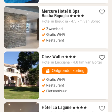
Mercure Hotel & Spa
1
Bastia Biguglia
, 4 Sterren
nacht
Hotel in
Biguglia
·
4.5 km van Borgo
vanaf
145,19
Zwembad
€
Gratis Wi-Fi
Restaurant
1
Chez Walter
, 3 Sterren
nacht
Hotel in
Lucciana
·
4.6 km van Borgo
vanaf
91,23
Ontgrendel korting
€
Gratis Wi-Fi
Restaurant
Fietsverhuur
1
Hôtel La Lagune
, 4 Sterren
nacht