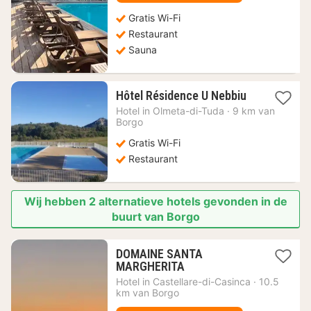
€
Gratis Wi-Fi
Restaurant
Sauna
1
Hôtel Résidence U Nebbiu
nacht
Hotel in
Olmeta-di-Tuda
·
9 km van
vanaf
Borgo
107,95
Gratis Wi-Fi
€
Restaurant
Wij hebben 2 alternatieve hotels gevonden in de
buurt van Borgo
DOMAINE SANTA
1
MARGHERITA
nacht
Hotel in
Castellare-di-Casinca
·
10.5
vanaf
km van Borgo
363,07