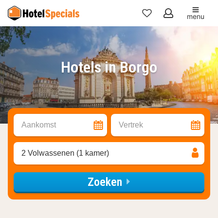
menu
Mijn
favorieten
Hotels in Borgo
Aankomst
Vertrek
2 Volwassenen (1 kamer)
Zoeken