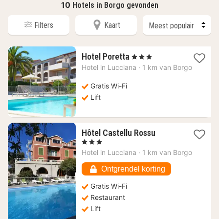
10
Hotels in Borgo gevonden
Filters
Kaart
1
Hotel Poretta
, 3 Sterren
nacht
Hotel in
Lucciana
·
1 km van Borgo
vanaf
109,71
Gratis Wi-Fi
€
Lift
1
Hôtel Castellu Rossu
nacht
, 3 Sterren
vanaf
Hotel in
Lucciana
·
1 km van Borgo
93,95
€
Ontgrendel korting
Gratis Wi-Fi
Restaurant
Lift