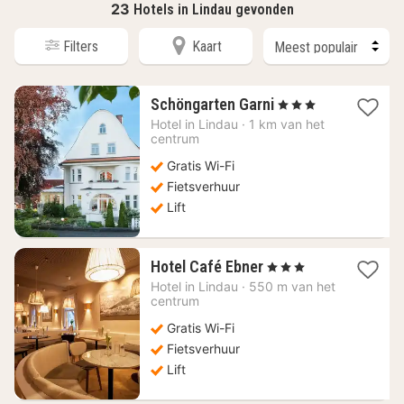
23
Hotels in Lindau gevonden
Filters
Kaart
1
Schöngarten Garni
, 3 Sterren
nacht
Hotel in
Lindau
·
1 km van het
vanaf
centrum
231,31
Gratis Wi-Fi
€
Fietsverhuur
Lift
1
Hotel Café Ebner
, 3 Sterren
nacht
Hotel in
Lindau
·
550 m van het
vanaf
centrum
204,67
Gratis Wi-Fi
€
Fietsverhuur
Lift