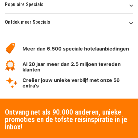
Populaire Specials
Ontdek meer Specials
Over
HotelSpecials
Meer dan 6.500 speciale hotelaanbiedingen
Al 20 jaar meer dan 2.5 miljoen tevreden
klanten
Creëer jouw unieke verblijf met onze 56
extra's
Ontvang net als 90.000 anderen, unieke
promoties en de tofste reisinspiratie in je
inbox!