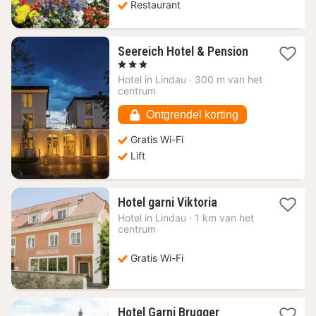
Restaurant
1
Seereich Hotel & Pension
nacht
, 3 Sterren
vanaf
Hotel in
Lindau
·
300 m van het
221,35
centrum
€
Ontgrendel korting
Gratis Wi-Fi
Lift
1
Hotel garni Viktoria
nacht
Hotel in
Lindau
·
1 km van het
vanaf
centrum
141,12
€
Gratis Wi-Fi
1
Hotel Garni Brugger