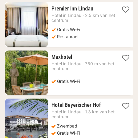
1
Premier Inn Lindau
nacht
Hotel in
Lindau
·
2.5 km van het
vanaf
centrum
98,85
Gratis Wi-Fi
€
Restaurant
1
Maxhotel
nacht
Hotel in
Lindau
·
750 m van het
vanaf
centrum
150,94
€
Gratis Wi-Fi
1
Hotel Bayerischer Hof
nacht
Hotel in
Lindau
·
1.3 km van het
vanaf
centrum
241,59
Zwembad
€
Gratis Wi-Fi