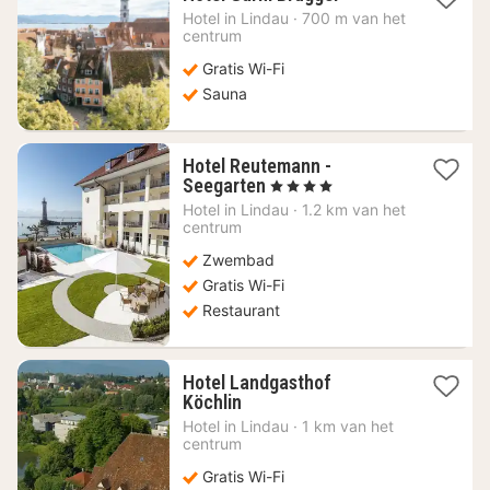
nacht
Hotel in
Lindau
·
700 m van het
vanaf
centrum
163,46
Gratis Wi-Fi
€
Sauna
Hotel Reutemann -
1
Seegarten
, 4 Sterren
nacht
Hotel in
Lindau
·
1.2 km van het
vanaf
centrum
277,57
Zwembad
€
Gratis Wi-Fi
Restaurant
Hotel Landgasthof
1
Köchlin
nacht
Hotel in
Lindau
·
1 km van het
vanaf
centrum
163,66
Gratis Wi-Fi
€