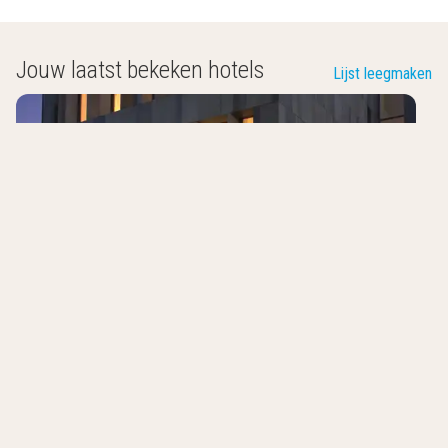
Jouw laatst bekeken hotels
Lijst leegmaken
Becker's Hotel & Restaurant
Trier
,
Duitsland
8.2
/10
Modern hotel valkbij de Moezel
Restaurant met 2 Michelin-sterren
Ontdek de wijngaarden van Trier