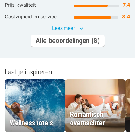
Prijs-kwaliteit
7.4
Gastvrijheid en service
8.4
Lees meer
Alle beoordelingen (8)
Laat je inspireren
Romantisch
Wellnesshotels
overnachten
L