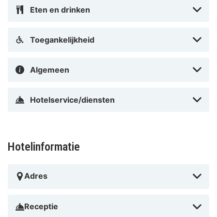
nu een prijzenswaardig museum.
Eten en drinken
Toegankelijkheid
Algemeen
Hotelservice/diensten
Hotelinformatie
Adres
Receptie