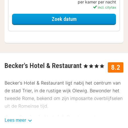
per kamer per nacht
incl. citytax
voor Becker's Superior 
Zoek datum
Becker's Hotel & Restaurant
, 4 Sterren
8.2
Becker's Hotel & Restaurant ligt nabij het centrum van
de stad Trier, in de rustige wijk Olewig. Bewonder het
tweede Rome, bekend om zijn imposante overblijfselen
uit de Romeinse tijd.
Over Becker's Hotel & Restaurant
Lees meer