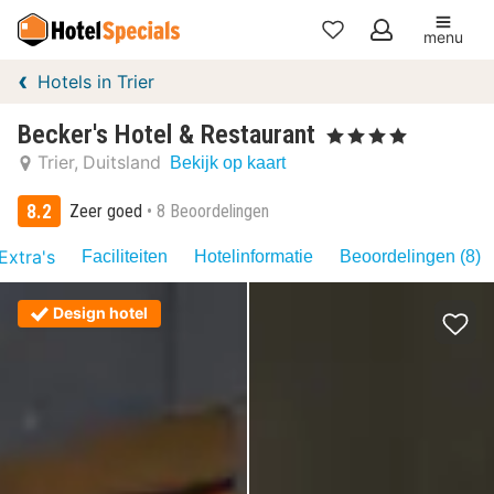
menu
Mijn
Hotels in Trier
favorieten
Becker's Hotel & Restaurant
, 4 Sterren
Trier
Duitsland
Bekijk op kaart
8.2
Zeer goed
8 Beoordelingen
Extra's
Faciliteiten
Hotelinformatie
Beoordelingen (8)
Design hotel