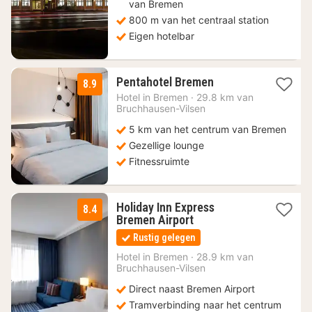
van Bremen
800 m van het centraal station
Eigen hotelbar
1
Pentahotel Bremen
8.9
nacht
Hotel in
Bremen
·
29.8 km van
vanaf
Bruchhausen-Vilsen
71,74
5 km van het centrum van Bremen
€
Gezellige lounge
Fitnessruimte
Holiday Inn Express
8.4
2
Bremen Airport
nachten
Rustig gelegen
vanaf
93,45
Hotel in
Bremen
·
28.9 km van
Bruchhausen-Vilsen
€
Direct naast Bremen Airport
Tramverbinding naar het centrum