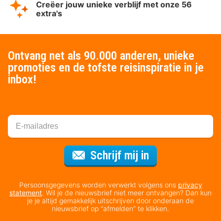
Creëer jouw unieke verblijf met onze 56
extra's
Ontvang net als 90.000 anderen, unieke
promoties en de tofste reisinspiratie in je
inbox!
Voor de nieuws
Schrijf mij in
Persoonsgegevens worden verwerkt volgens ons
privacy
statement
. Wil je de nieuwsbrief niet meer ontvangen? Dan kun
je je altijd gemakkelijk uitschrijven door onderaan de
nieuwsbrief op “afmelden” te klikken.