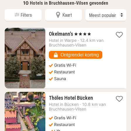
10
Hotels in Bruchhausen-Vilsen gevonden
Filters
Kaart
1
Okelmann's
, 4 Sterren
nacht
Hotel in
Warpe
·
12.4 km van
vanaf
Bruchhausen-Vilsen
138,79
€
Ontgrendel korting
Gratis Wi-Fi
Restaurant
Sauna
1
Thöles Hotel Bücken
nacht
Hotel in
Bücken
·
10.8 km van
vanaf
Bruchhausen-Vilsen
96,26
Gratis Wi-Fi
€
Restaurant