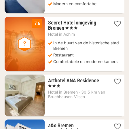
Modern en comfortabel
Secret Hotel omgeving
7.6
2
Bremen
, 3 Sterren
nachten
Hotel in
Achim
vanaf
67
In de buurt van de historische stad
€
Bremen
Restaurant
Comfortabele en moderne kamers
1
Arthotel ANA Residence
nacht
, 3 Sterren
vanaf
Hotel in
Bremen
·
30.5 km van
72,45
Bruchhausen-Vilsen
€
a&o Bremen