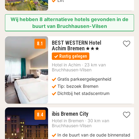
Lift
Wij hebben 8 alternatieve hotels gevonden in de
buurt van Bruchhausen-Vilsen
BEST WESTERN Hotel
8.1
2
Achim Bremen
, 3 Sterren
nachten
Rustig gelegen
vanaf
71
Hotel in
Achim
·
23 km van
Bruchhausen-Vilsen
€
Gratis parkeergelegenheid
Tip: bezoek Bremen
Dichtbij het stadscentrum
2
ibis Bremen City
8.4
nachten
Hotel in
Bremen
·
30 km van
vanaf
Bruchhausen-Vilsen
76,13
In de buurt van de oude binnenstad
€