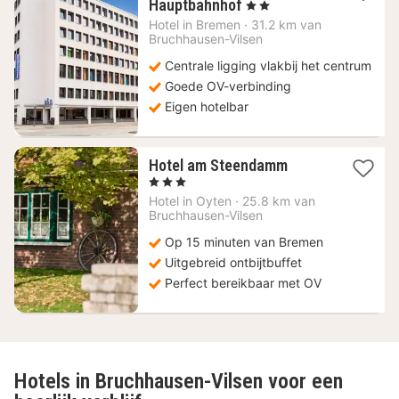
2
Hauptbahnhof
, 2 Sterren
nachten
Hotel in
Bremen
·
31.2 km van
vanaf
Bruchhausen-Vilsen
76,85
Centrale ligging vlakbij het centrum
€
Goede OV-verbinding
Eigen hotelbar
1
Hotel am Steendamm
nacht
, 3 Sterren
vanaf
Hotel in
Oyten
·
25.8 km van
149
Bruchhausen-Vilsen
€
Op 15 minuten van Bremen
Uitgebreid ontbijtbuffet
Perfect bereikbaar met OV
Hotels in Bruchhausen-Vilsen voor een