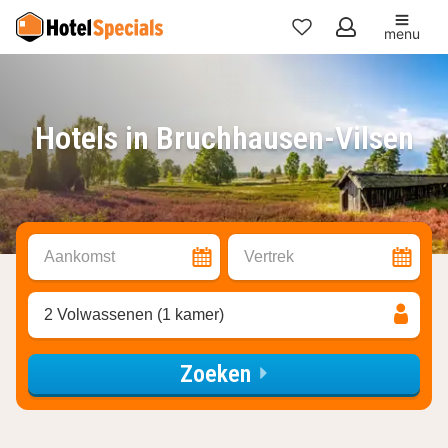
menu
Mijn
favorieten
Hotels in Bruchhausen-Vilsen
Aankomst
Vertrek
2 Volwassenen (1 kamer)
Zoeken