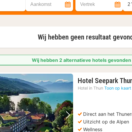
Aankomst
Vertrek
2
Wij hebben geen resultaat gevo
Wij hebben 2 alternatieve hotels gevonden
Hotel Seepark Thu
Hotel in
Thun
Toon op kaart
Direct aan het Thune
Vorige foto
Volgende foto
Uitzicht op de Alpen
Wellness