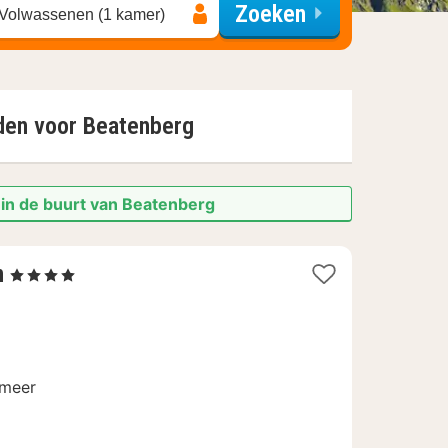
Zoeken
 Volwassenen (1 kamer)
nden voor
Beatenberg
 in de buurt van Beatenberg
1
n
, 4 Sterren
nacht
vanaf
208,25
€
rmeer