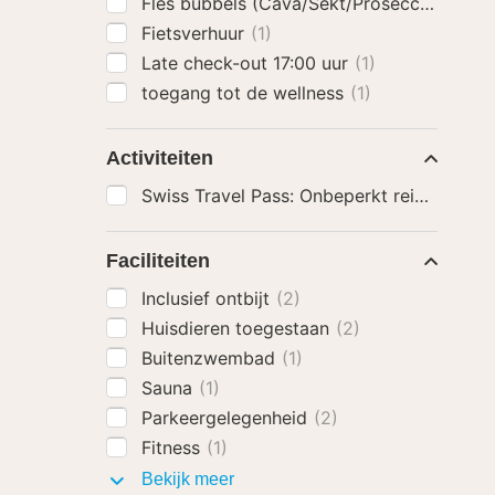
Fles bubbels (Cava/Sekt/Prosecco)
(1)
Fietsverhuur
(1)
Late check-out 17:00 uur
(1)
toegang tot de wellness
(1)
Activiteiten
Swiss Travel Pass: Onbeperkt reizen met t
Faciliteiten
Inclusief ontbijt
(2)
Huisdieren toegestaan
(2)
Buitenzwembad
(1)
Sauna
(1)
Parkeergelegenheid
(2)
Fitness
(1)
Faciliteiten
Bekijk meer