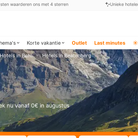
sten waarderen ons met 4 sterren
Unieke hotele
hema's
Korte vakantie
Outlet
Last minutes
☀️
Hotels in Bern
Hotels in Beatenberg
ek nu vanaf 0€ in augustus