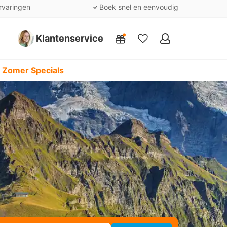
rvaringen
Boek snel en eenvoudig
Klantenservice
Mijn
favorieten
 Zomer Specials