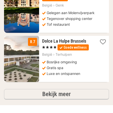
vanaf
92
België
›
Genk
€
Gelegen aan Molenvijverpark
Tegenover shopping center
Tof restaurant
3
Dolce La Hulpe Brussels
8.7
nachten
, 4 Sterren
Goede wellness
vanaf
130,87
België
›
Terhulpen
€
Bosrijke omgeving
Gratis spa
Luxe en ontspannen
hotels
Bekijk meer