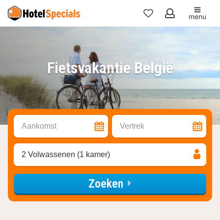
menu
Mijn
favorieten
Fietsvakantie België
Aankomst
Vertrek
2 Volwassenen (1 kamer)
Zoeken