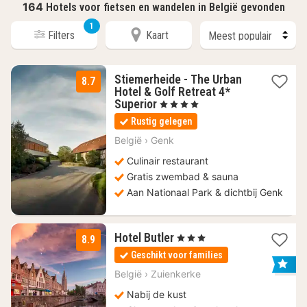
164
Hotels voor fietsen en wandelen in België gevonden
1
Filters
Kaart
Stiemerheide - The Urban
8.7
Hotel & Golf Retreat 4*
1
Superior
, 4 Sterren
nacht
Rustig gelegen
vanaf
113
België
›
Genk
€
Culinair restaurant
Gratis zwembad & sauna
Aan Nationaal Park & dichtbij Genk
3
Hotel Butler
, 3 Sterren
8.9
nachten
Geschikt voor families
vanaf
100
België
›
Zuienkerke
€
Nabij de kust