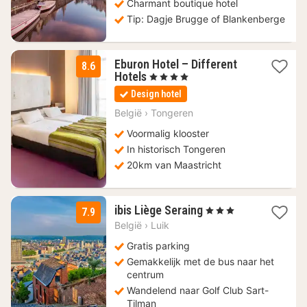
Charmant boutique hotel
Tip: Dagje Brugge of Blankenberge
Eburon Hotel – Different
8.6
1
Hotels
, 4 Sterren
nacht
Design hotel
vanaf
99
België
›
Tongeren
€
Voormalig klooster
In historisch Tongeren
20km van Maastricht
1
ibis Liège Seraing
, 3 Sterren
7.9
nacht
België
›
Luik
vanaf
99
Gratis parking
€
Gemakkelijk met de bus naar het
centrum
Wandelend naar Golf Club Sart-
Tilman