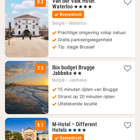
Van der Valk Hôtel
8.3
1
Waterloo
, 4 Sterren
nacht
Romantisch
vanaf
90
België
›
Waterloo
€
Prachtige omgeving volop natuur
Gratis parkeergelegenheid
Tip: dagje Brussel
Ibis budget Brugge
7.5
1
Jabbeke
, 2 Sterren
nacht
België
›
Jabbeke
vanaf
64
15 minuten rijden van Brugge
€
Strand op 20 minuten rijden
Uitstekende locatie
M-Hotel – Different
8.1
3
Hotels
, 4 Sterren
nachten
Romantisch