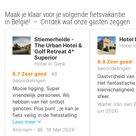
Maak je klaar voor je volgende fietsvakantie
in België! – Ontdek wat onze gasten zeggen
Stiemerheide -
Hotel 
The Urban Hotel &
Hotel i
Golf Retreat 4*
Superior
uit
8.9
Zeer goed
Hotel in Genk
10
beoordelingen
uit
8.7
Zeer goed
‐
49
,
Gastvrijheid van 
10
beoordelingen
Het fantastische 
,
Mooie ligging. Super
kleinschaligheid.
vriendelijk personeel. Wij
sfeer.
hebben van het ontbijt
Walter Van den B
genoten. Plus punt , je kan je
jun 2026
fiets veilig in de fietsstalling
achterlaten.
Lees meer
Anoniem ‐ BE, 18 Mei 2026