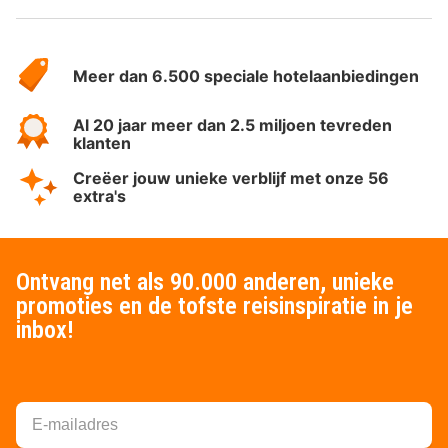
Over
HotelSpecials
Meer dan 6.500 speciale hotelaanbiedingen
Al 20 jaar meer dan 2.5 miljoen tevreden
klanten
Creëer jouw unieke verblijf met onze 56
extra's
Ontvang net als 90.000 anderen, unieke
promoties en de tofste reisinspiratie in je
inbox!