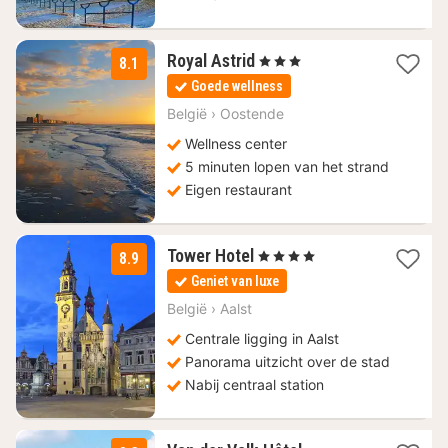
2
Royal Astrid
, 3 Sterren
8.1
nachten
Goede wellness
vanaf
88
België
›
Oostende
€
Wellness center
5 minuten lopen van het strand
Eigen restaurant
1
Tower Hotel
, 4 Sterren
8.9
nacht
Geniet van luxe
vanaf
100
België
›
Aalst
€
Centrale ligging in Aalst
Panorama uitzicht over de stad
Nabij centraal station