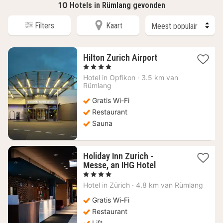
10
Hotels in Rümlang gevonden
Filters
Kaart
1
Hilton Zurich Airport
nacht
, 4 Sterren
vanaf
Hotel in
Opfikon
·
3.5 km van
130,62
Rümlang
€
Gratis Wi-Fi
Restaurant
Sauna
Holiday Inn Zurich -
1
Messe, an IHG Hotel
nacht
, 4 Sterren
vanaf
Hotel in
Zürich
·
4.8 km van Rümlang
123,21
€
Gratis Wi-Fi
Restaurant
Lift