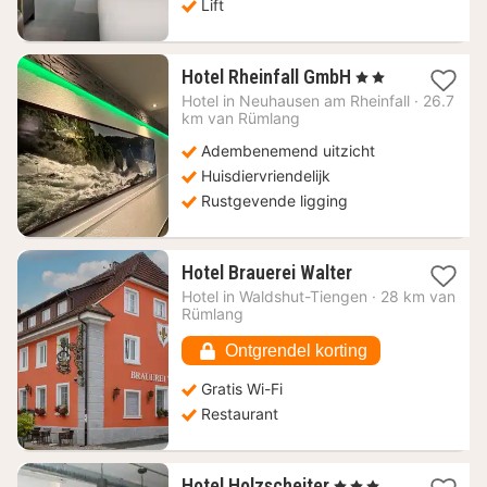
Lift
1
Hotel Rheinfall GmbH
, 2 Sterren
nacht
Hotel in
Neuhausen am Rheinfall
·
26.7
vanaf
km van Rümlang
191,62
Adembenemend uitzicht
€
Huisdiervriendelijk
Rustgevende ligging
1
Hotel Brauerei Walter
nacht
Hotel in
Waldshut-Tiengen
·
28 km van
vanaf
Rümlang
82,10
€
Ontgrendel korting
Gratis Wi-Fi
Restaurant
1
Hotel Holzscheiter
, 3 Sterren