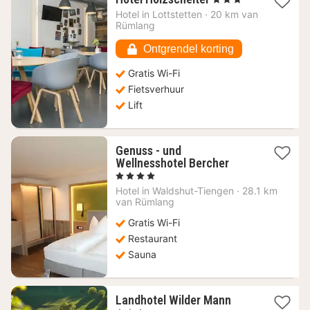
nacht
Hotel in
Lottstetten
·
20 km van
vanaf
Rümlang
114,53
€
Ontgrendel korting
Gratis Wi-Fi
Fietsverhuur
Lift
Genuss - und
1
Wellnesshotel Bercher
nacht
, 4 Sterren
vanaf
Hotel in
Waldshut-Tiengen
·
28.1 km
186,90
van Rümlang
€
Gratis Wi-Fi
Restaurant
Sauna
1
Landhotel Wilder Mann