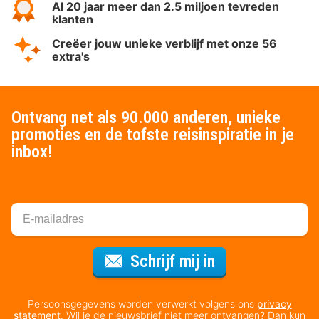
Al 20 jaar meer dan 2.5 miljoen tevreden
klanten
Creëer jouw unieke verblijf met onze 56
extra's
Ontvang net als 90.000 anderen, unieke
promoties en de tofste reisinspiratie in je
inbox!
Voor de nieuws
Schrijf mij in
Persoonsgegevens worden verwerkt volgens ons
privacy
statement
. Wil je de nieuwsbrief niet meer ontvangen? Dan kun