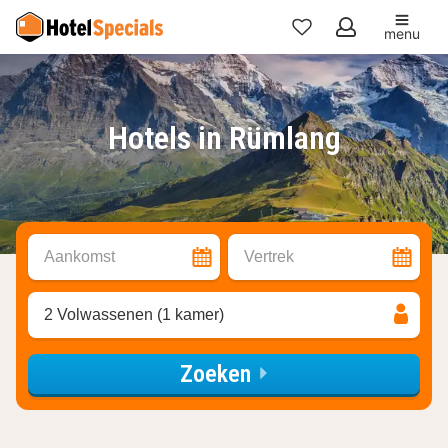
menu
Mijn
favorieten
Hotels in Rümlang
Aankomst
Vertrek
2 Volwassenen (1 kamer)
Zoeken