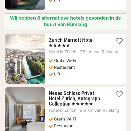
Wij hebben 8 alternatieve hotels gevonden in de
buurt van Rümlang
1
Zurich Marriott Hotel
nacht
, 5 Sterren
vanaf
Hotel in
Zürich
·
7.6 km van Rümlang
459,49
€
Gratis Wi-Fi
Restaurant
Lift
Neues Schloss Privat
Hotel Zurich, Autograph
1
Collection
, 5 Sterren
nacht
Hotel in
Zürich
·
9.5 km van Rümlang
vanaf
419,89
Gratis Wi-Fi
€
Restaurant