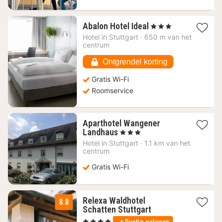
1
Abalon Hotel Ideal
, 3 Sterren
nacht
Hotel in
Stuttgart
·
650 m van het
vanaf
centrum
37,30
€
Ontgrendel korting
Gratis Wi-Fi
Roomservice
Aparthotel Wangener
1
Landhaus
, 3 Sterren
nacht
Hotel in
Stuttgart
·
1.1 km van het
vanaf
centrum
65,52
€
Gratis Wi-Fi
Relexa Waldhotel
8.8
1
Schatten Stuttgart
nacht
, 4 Sterren