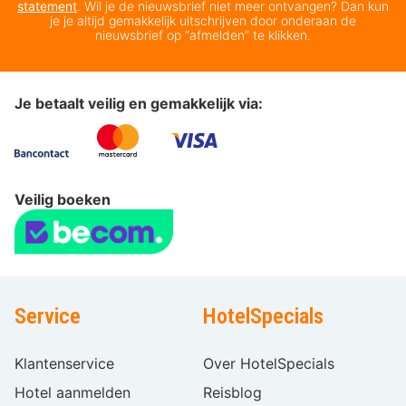
statement
. Wil je de nieuwsbrief niet meer ontvangen? Dan kun
je je altijd gemakkelijk uitschrijven door onderaan de
nieuwsbrief op “afmelden” te klikken.
Je betaalt veilig en gemakkelijk via:
Veilig boeken
Service
HotelSpecials
Klantenservice
Over HotelSpecials
Hotel aanmelden
Reisblog