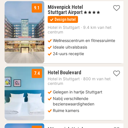
Mövenpick Hotel
9.1
2
Stuttgart Airport
, 4 Sterren
nachten
Design hotel
vanaf
94
Hotel in
Stuttgart
·
9.4 km van het
centrum
€
Wellnesscentrum en fitnessruimte
Ideale uitvalsbasis
24-uurs receptie
1
Hotel Boulevard
7.4
nacht
Hotel in
Stuttgart
·
800 m van het
vanaf
centrum
63
Gelegen in hartje Stuttgart
€
Nabij verschillende
bezienswaardigheden
Ruime kamers