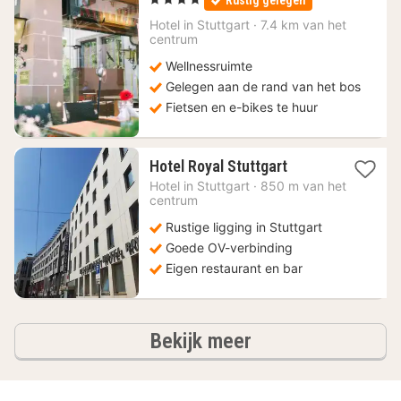
Rustig gelegen
vanaf
112,50
Hotel in
Stuttgart
·
7.4 km van het
centrum
€
Wellnessruimte
Gelegen aan de rand van het bos
Fietsen en e-bikes te huur
1
Hotel Royal Stuttgart
nacht
Hotel in
Stuttgart
·
850 m van het
vanaf
centrum
119,90
Rustige ligging in Stuttgart
€
Goede OV-verbinding
Eigen restaurant en bar
hotels
Bekijk meer