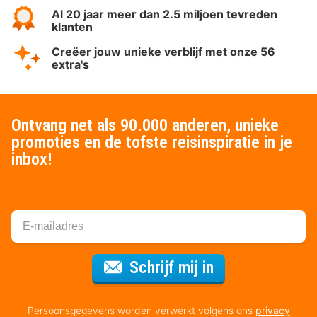
Al 20 jaar meer dan 2.5 miljoen tevreden
klanten
Creëer jouw unieke verblijf met onze 56
extra's
Ontvang net als 90.000 anderen, unieke
promoties en de tofste reisinspiratie in je
inbox!
Voor de nieuws
Schrijf mij in
Persoonsgegevens worden verwerkt volgens ons
privacy