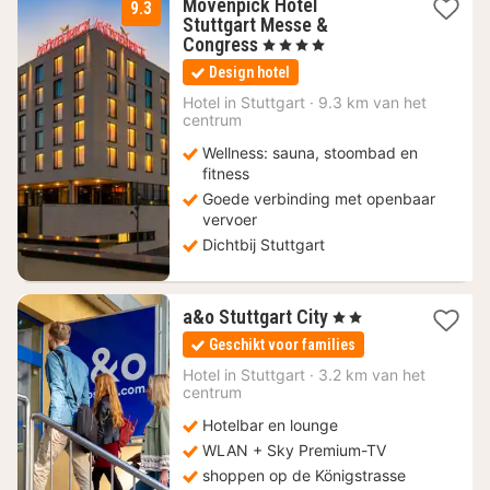
Mövenpick Hotel
9.3
Stuttgart Messe &
2
Congress
, 4 Sterren
nachten
Design hotel
vanaf
94
Hotel in
Stuttgart
·
9.3 km van het
centrum
€
Wellness: sauna, stoombad en
fitness
Goede verbinding met openbaar
vervoer
Dichtbij Stuttgart
2
a&o Stuttgart City
, 2 Sterren
nachten
Geschikt voor families
vanaf
80,68
Hotel in
Stuttgart
·
3.2 km van het
centrum
€
Hotelbar en lounge
WLAN + Sky Premium-TV
shoppen op de Königstrasse