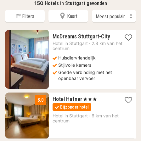
150
Hotels in Stuttgart gevonden
Filters
Kaart
1
McDreams Stuttgart-City
nacht
Hotel in
Stuttgart
·
2.8 km van het
vanaf
centrum
38,24
Huisdiervriendelijk
€
Stijlvolle kamers
Goede verbinding met het
openbaar vervoer
1
Hotel Hafner
, 3 Sterren
8.0
nacht
Bijzonder hotel
vanaf
60
Hotel in
Stuttgart
·
6 km van het
centrum
€