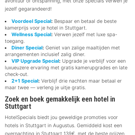
avontuur of ontspanning, met onze Specials verwen je
jezelf gegarandeerd!
Voordeel Special
:
Bespaar en betaal de beste
kamerprijs voor je hotel in Stuttgart.
Wellness Special
:
Verwen jezelf met luxe spa-
toegang.
Diner Special
:
Geniet van zalige maaltijden met
arrangementen inclusief zalig diner.
VIP Upgrade Special
:
Upgrade je verblijf voor een
luxueuzere ervaring met gratis kamerupgrades en late
check-out.
2+1 Special
:
Verblijf drie nachten maar betaal er
maar twee — verleng je uitje gratis.
Zoek en boek gemakkelijk een hotel in
Stuttgart
HotelSpecials biedt jou geweldige promoties voor
hotels in Stuttgart in Augustus. Gemiddeld kost een
overnachting in Stuttgart 139€, met de beste prijzen