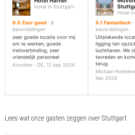
Hotel Hafner
Möven
Stuttg
Hotel in Stuttgart
Hotel i
uit
uit
8.0
Zeer goed
‐
8
9.1
Fantastisch
10
10
beoordelingen
beoordelingen
,
,
zeer goede locatie voor mij
Uitstekende locat
om te werken, goede
ligging ten opzic
treinverbinding, zeer
luchthaven. We zi
vriendelijk personeel
tevreden en kom
terug.
Anoniem ‐ DE, 12 sep 2024
Michael Holledere
Mei 2026
Lees wat onze gasten zeggen over Stuttgart