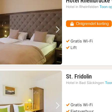
Hotel Rheinbrücke
Hotel in
Rheinfelden
Toon op
Ontgrendel korting
Vorige foto
Volgende foto
Gratis Wi-Fi
Lift
1
St. Fridolin
nacht
Hotel in
Bad Säckingen
Too
vanaf
105,61
€
Gratis Wi-Fi
Vorige foto
Volgende foto
Fietsverhuur