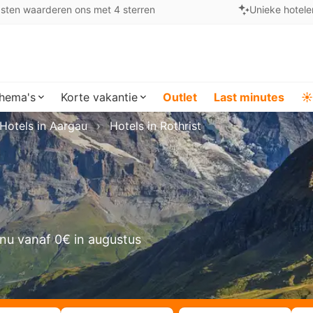
sten waarderen ons met 4 sterren
Unieke hotele
hema's
Korte vakantie
Outlet
Last minutes
☀️
Hotels in Aargau
Hotels in Rothrist
nu vanaf 0€ in augustus