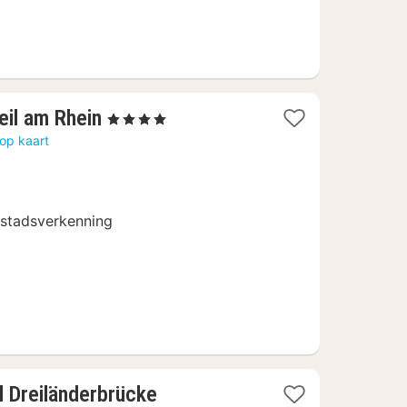
1
eil am Rhein
, 4 Sterren
nacht
op kaart
vanaf
90,24
€
 stadsverkenning
1
 Dreiländerbrücke