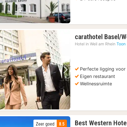
carathotel Basel/W
Hotel in
Weil am Rhein
Toon 
Perfecte ligging voor
Vorige foto
Volgende foto
Eigen restaurant
Wellnessruimte
Best Western Hotel
Zeer goed
8.5