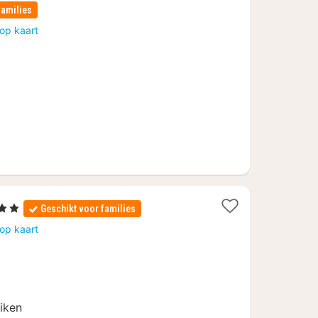
nacht
families
vanaf
op kaart
104
€
Sterren
Geschikt voor families
cht
op kaart
naf
14,40
uiken