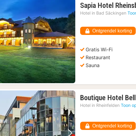
Sapia Hotel Rheins
Hotel in
Bad Säckingen
Too
Ontgrendel korting
Vorige foto
Volgende foto
Gratis Wi-Fi
Restaurant
Sauna
Boutique Hotel Bel
Hotel in
Rheinfelden
Toon op
Ontgrendel korting