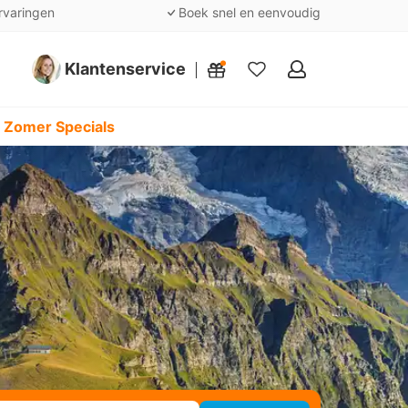
rvaringen
Boek snel en eenvoudig
Klantenservice
Mijn
favorieten
 Zomer Specials