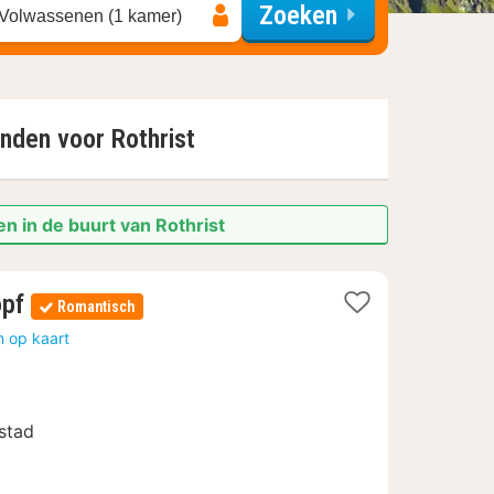
Zoeken
 Volwassenen (1 kamer)
onden voor
Rothrist
n in de buurt van Rothrist
1
opf
Romantisch
nacht
n op kaart
vanaf
119,03
€
stad