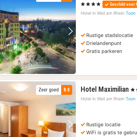
, 4 Sterren
Geschikt voor 
Hotel in
Weil am Rhein
Toon 
Rustige stadslocatie
Vorige foto
Volgende foto
Drielandenpunt
Gratis parkeren
1
Hotel Maximilian
Zeer goed
8.0
, 3 
na
Hotel in
Weil am Rhein
Toon 
va
1
€
Rustige locatie
Vorige foto
Volgende foto
WiFi is gratis te gebr