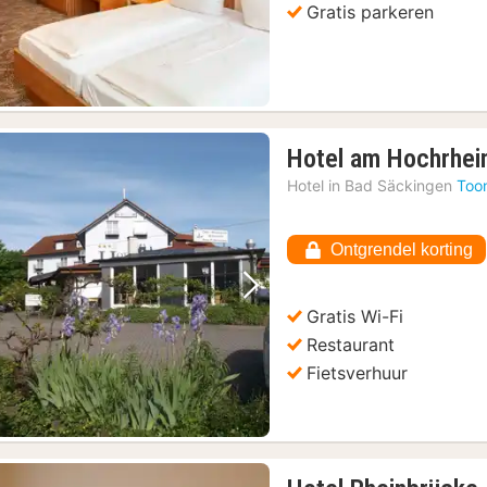
Gratis parkeren
Hotel am Hochrhei
Hotel in
Bad Säckingen
Too
Ontgrendel korting
Vorige foto
Volgende foto
Gratis Wi-Fi
Restaurant
Fietsverhuur