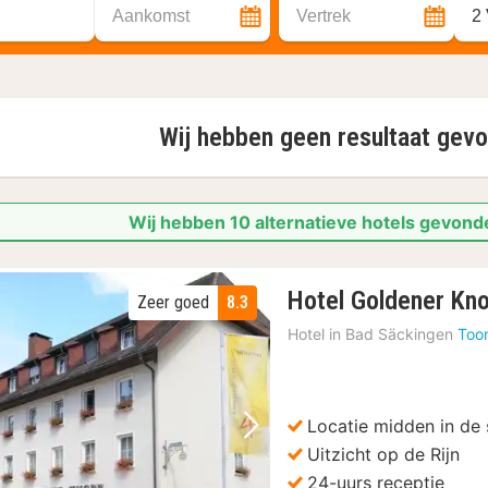
Aankomst
Vertrek
2
Wij hebben geen resultaat gev
Wij hebben 10 alternatieve hotels gevonde
Hotel Goldener Kn
Zeer goed
8.3
Hotel in
Bad Säckingen
Too
Locatie midden in de 
Vorige foto
Volgende foto
Uitzicht op de Rijn
24-uurs receptie