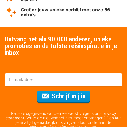
Creëer jouw unieke verblijf met onze 56
extra's
Ontvang net als 90.000 anderen, unieke
promoties en de tofste reisinspiratie in je
inbox!
Voor de nieuws
Schrijf mij in
Persoonsgegevens worden verwerkt volgens ons
privacy
statement
. Wil je de nieuwsbrief niet meer ontvangen? Dan kun
je je altijd gemakkelijk uitschrijven door onderaan de
nieuwsbrief op “afmelden” te klikken.