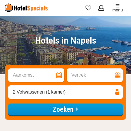
menu
Mijn
favorieten
Hotels in Napels
Aankomst
Vertrek
2 Volwassenen (1 kamer)
Zoeken