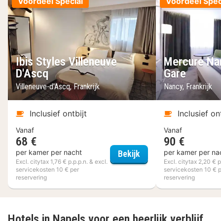
Voordeel Special
Voordeel Spec
Ibis Styles Villeneuve
Mercure Na
D'Ascq
Gare
Villeneuve-d'Ascq, Frankrijk
Nancy, Frankrijk
Inclusief ontbijt
Inclusief on
Vanaf
Vanaf
68 €
90 €
Ibis Styles Villeneuve 
per kamer per nacht
per kamer per na
Bekijk
Excl. citytax 1,76 € p.p.p.n. & excl.
Excl. citytax 2,20 € p
servicekosten 10 € per
servicekosten 10 € 
reservering
reservering
Hotels in Napels voor een heerlijk verblijf