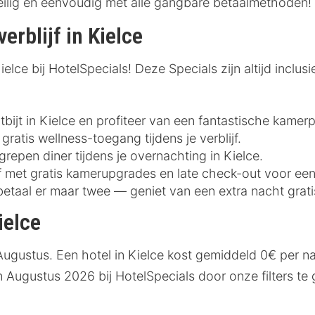
eilig en eenvoudig met alle gangbare betaalmethoden!
erblijf in Kielce
lce bij HotelSpecials! Deze Specials zijn altijd inclusie
bijt in Kielce en profiteer van een fantastische kamerpr
gratis wellness-toegang tijdens je verblijf.
grepen diner tijdens je overnachting in Kielce.
ijf met gratis kamerupgrades en late check-out voor ee
betaal er maar twee — geniet van een extra nacht grati
ielce
 Augustus. Een hotel in Kielce kost gemiddeld 0€ per 
in Augustus 2026 bij HotelSpecials door onze filters t