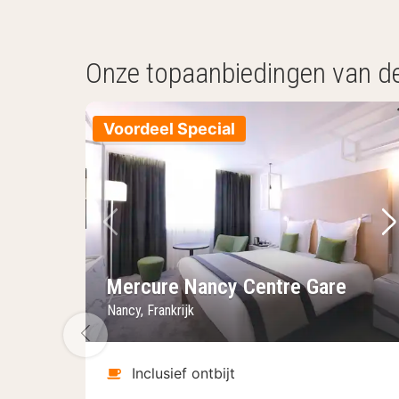
Onze topaanbiedingen van d
Voordeel Special
Vorige foto
Vo
Mercure Nancy Centre Gare
Nancy, Frankrijk
Vorige foto
Inclusief ontbijt