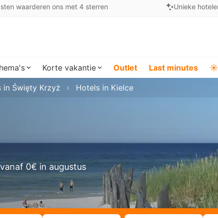
sten waarderen ons met 4 sterren
Unieke hotele
hema's
Korte vakantie
Outlet
Last minutes
☀️
 in Święty Krzyż
Hotels in Kielce
vanaf 0€ in augustus