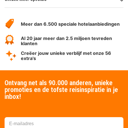
Over
HotelSpecials
Meer dan 6.500 speciale hotelaanbiedingen
Al 20 jaar meer dan 2.5 miljoen tevreden
klanten
Creëer jouw unieke verblijf met onze 56
extra's
Ontvang net als 90.000 anderen, unieke
promoties en de tofste reisinspiratie in je
inbox!