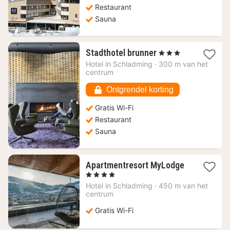
Restaurant
Sauna
1
Stadthotel brunner
, 3 Sterren
nacht
Hotel in
Schladming
·
300 m van het
vanaf
centrum
192,57
€
Ontgrendel korting
Gratis Wi-Fi
Restaurant
Sauna
Apartmentresort MyLodge
1
, 4 Sterren
nacht
Hotel in
Schladming
·
450 m van het
vanaf
centrum
205,93
€
Gratis Wi-Fi