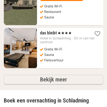
Gratis Wi-Fi
Restaurant
Sauna
1
das bleibt
, 4 Sterren
nacht
Hotel in
Schladming
·
50 m van het
vanaf
centrum
235,48
Gratis Wi-Fi
€
Sauna
Fietsverhuur
hotels
Bekijk meer
Boek een overnachting in Schladming