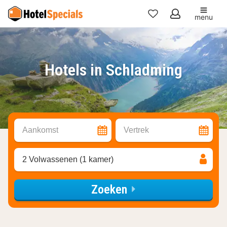
menu
Mijn
favorieten
Hotels in Schladming
Aankomst
Vertrek
2 Volwassenen (1 kamer)
Zoeken