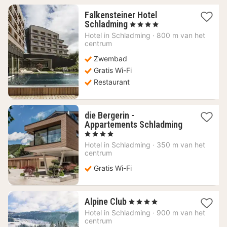
Falkensteiner Hotel
1
Schladming
, 4 Sterren
nacht
Hotel in
Schladming
·
800 m van het
vanaf
centrum
320,91
Zwembad
€
Gratis Wi-Fi
Restaurant
die Bergerin -
Appartements Schladming
1
, 4 Sterren
nacht
Hotel in
Schladming
·
350 m van het
vanaf
centrum
187,50
Gratis Wi-Fi
€
1
Alpine Club
, 4 Sterren
nacht
Hotel in
Schladming
·
900 m van het
vanaf
centrum