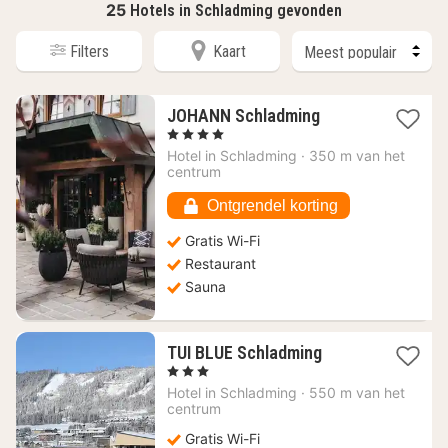
25
Hotels in Schladming gevonden
Filters
Kaart
1
JOHANN Schladming
nacht
, 4 Sterren
vanaf
Hotel in
Schladming
·
350 m van het
318,10
centrum
€
Ontgrendel korting
Gratis Wi-Fi
Restaurant
Sauna
1
TUI BLUE Schladming
nacht
, 3 Sterren
vanaf
Hotel in
Schladming
·
550 m van het
171,82
centrum
€
Gratis Wi-Fi