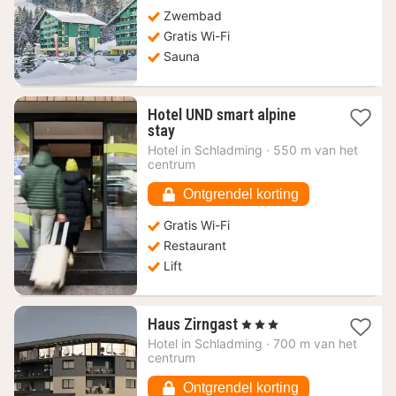
165,68
Zwembad
€
Gratis Wi-Fi
Sauna
Hotel UND smart alpine
1
stay
nacht
Hotel in
Schladming
·
550 m van het
vanaf
centrum
170,68
€
Ontgrendel korting
Gratis Wi-Fi
Restaurant
Lift
1
Haus Zirngast
, 3 Sterren
nacht
Hotel in
Schladming
·
700 m van het
vanaf
centrum
145,16
€
Ontgrendel korting