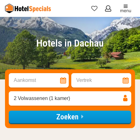
menu
Mijn
favorieten
Hotels in Dachau
Aankomst
Vertrek
2 Volwassenen (1 kamer)
Zoeken