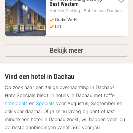
1
Best Western
nacht
Hotel in
Olching
·
8.4 km van Dachau
vanaf
74,86
Gratis Wi-Fi
€
Lift
hotels
Bekijk meer
Vind een hotel in Dachau
Op zoek naar een zalige overnachting in Dachau?
HotelSpecials biedt 11 hotels in Dachau met toffe
hoteldeals
en
Specials
voor Augustus, September en
ook voor daarna. Of je er nu vroeg bij bent of last
minute een hotel in Dachau zoekt, wij hebben voor jou
de beste aanbiedingen vanaf 56€ voor jou