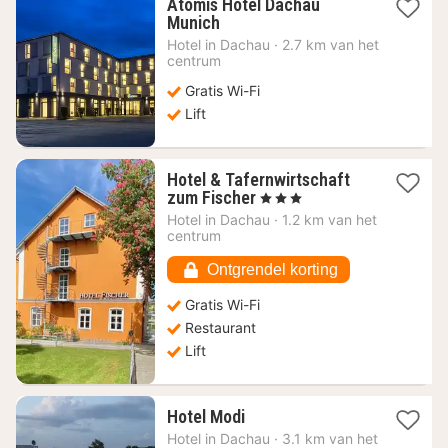
Atomis Hotel Dachau
1
Munich
nacht
Hotel in
Dachau
·
2.7 km van het
vanaf
centrum
65,53
Gratis Wi-Fi
€
Lift
Hotel & Tafernwirtschaft
1
zum Fischer
, 3 Sterren
nacht
Hotel in
Dachau
·
1.2 km van het
vanaf
centrum
90,56
€
Ontgrendel korting
Gratis Wi-Fi
Restaurant
Lift
1
Hotel Modi
nacht
Hotel in
Dachau
·
3.1 km van het