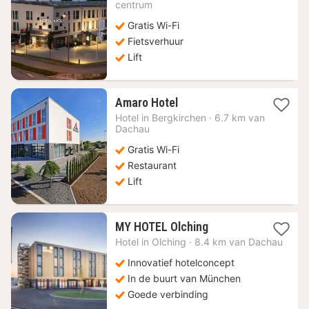
vanaf
centrum
77,24
Gratis Wi-Fi
€
Fietsverhuur
Lift
1
Amaro Hotel
nacht
Hotel in
Bergkirchen
·
6.7 km van
vanaf
Dachau
70,65
Gratis Wi-Fi
€
Restaurant
Lift
1
MY HOTEL Olching
nacht
Hotel in
Olching
·
8.4 km van Dachau
vanaf
97
Innovatief hotelconcept
€
In de buurt van München
Goede verbinding