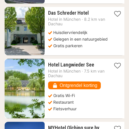
1
Das Schreder Hotel
nacht
Hotel in
München
·
8.2 km van
vanaf
Dachau
70
Huisdiervriendelijk
€
Gelegen in een natuurgebied
Gratis parkeren
1
Hotel Langwieder See
nacht
Hotel in
München
·
7.5 km van
vanaf
Dachau
140,19
€
Ontgrendel korting
Gratis Wi-Fi
Restaurant
Fietsverhuur
MYHotel Olching sure by