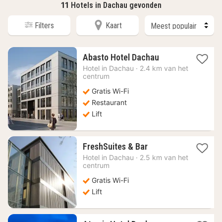
11
Hotels in Dachau gevonden
Filters
Kaart
1
Abasto Hotel Dachau
nacht
Hotel in
Dachau
·
2.4 km van het
vanaf
centrum
60,18
Gratis Wi-Fi
€
Restaurant
Lift
1
FreshSuites & Bar
nacht
Hotel in
Dachau
·
2.5 km van het
vanaf
centrum
55,51
Gratis Wi-Fi
€
Lift