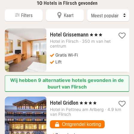
10
Hotels in Flirsch gevonden
Filters
Kaart
1
Hotel Grissemann
, 3 Sterren
nacht
Hotel in
Flirsch
·
350 m van het
vanaf
centrum
140,91
Gratis Wi-Fi
€
Lift
Wij hebben 9 alternatieve hotels gevonden in de
buurt van Flirsch
1
Hotel Gridlon
, 4 Sterren
nacht
Hotel in
Pettneu am Arlberg
·
4.9 km
vanaf
van Flirsch
283,81
€
Ontgrendel korting