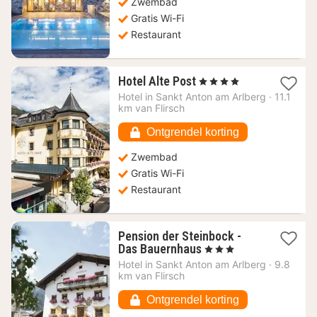
Zwembad
Gratis Wi-Fi
Restaurant
1
Hotel Alte Post
, 4 Sterren
nacht
Hotel in
Sankt Anton am Arlberg
·
11.1
vanaf
km van Flirsch
153,82
€
Ontgrendel korting
Zwembad
Gratis Wi-Fi
Restaurant
Pension der Steinbock -
1
Das Bauernhaus
, 3 Sterren
nacht
Hotel in
Sankt Anton am Arlberg
·
9.8
vanaf
km van Flirsch
49,10
€
Ontgrendel korting