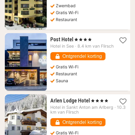
Zwembad
Gratis Wi-Fi
Restaurant
1
Post Hotel
, 4 Sterren
nacht
Hotel in
See
·
8.4 km van Flirsch
vanaf
211,37
Ontgrendel korting
€
Gratis Wi-Fi
Restaurant
Sauna
1
Arlen Lodge Hotel
, 4 Sterren
nacht
Hotel in
Sankt Anton am Arlberg
·
10.3
vanaf
km van Flirsch
86,18
€
Ontgrendel korting
Gratis Wi-Fi