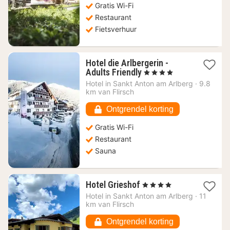
Gratis Wi-Fi
Restaurant
Fietsverhuur
Hotel die Arlbergerin -
1
Adults Friendly
, 4 Sterren
nacht
Hotel in
Sankt Anton am Arlberg
·
9.8
vanaf
km van Flirsch
67,90
€
Ontgrendel korting
Gratis Wi-Fi
Restaurant
Sauna
1
Hotel Grieshof
, 4 Sterren
nacht
Hotel in
Sankt Anton am Arlberg
·
11
vanaf
km van Flirsch
161,60
€
Ontgrendel korting