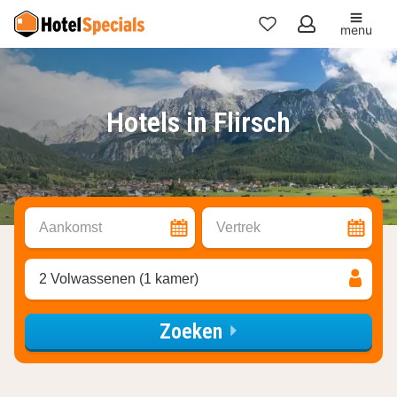
menu
Mijn
favorieten
Hotels in Flirsch
Aankomst
Vertrek
2 Volwassenen (1 kamer)
Zoeken