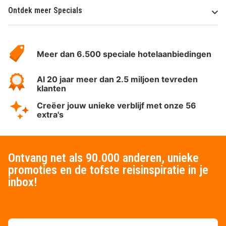
Ontdek meer Specials
Over
HotelSpecials
Meer dan 6.500 speciale hotelaanbiedingen
Al 20 jaar meer dan 2.5 miljoen tevreden
klanten
Creëer jouw unieke verblijf met onze 56
extra's
Ontvang net als 90.000 anderen, unieke
promoties en de tofste reisinspiratie in je
inbox!