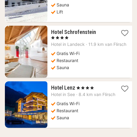
Sauna
Lift
1
Hotel Schrofenstein
nacht
, 4 Sterren
vanaf
Hotel in
Landeck
·
11.9 km van Flirsch
118,18
€
Gratis Wi-Fi
Restaurant
Sauna
1
Hotel Lenz
, 4 Sterren
nacht
Hotel in
See
·
8.4 km van Flirsch
vanaf
124,24
Gratis Wi-Fi
€
Restaurant
Sauna