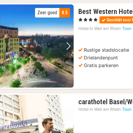
Best Western Hotel
Zeer goed
8.5
, 4 Sterren
Geschikt voor 
Hotel in
Weil am Rhein
Toon 
Rustige stadslocatie
Vorige foto
Volgende foto
Drielandenpunt
Gratis parkeren
carathotel Basel/W
Hotel in
Weil am Rhein
Toon 