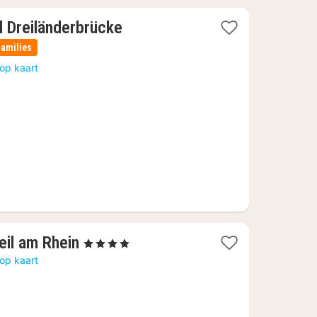
1
 Dreiländerbrücke
nacht
families
vanaf
op kaart
104
€
1
eil am Rhein
, 4 Sterren
nacht
op kaart
vanaf
90,24
€