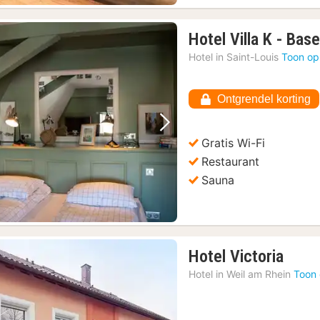
Hotel Villa K - Base
Hotel in
Saint-Louis
Toon op
Ontgrendel korting
Vorige foto
Volgende foto
Gratis Wi-Fi
Restaurant
Sauna
1
Hotel Victoria
nach
Hotel in
Weil am Rhein
Toon 
vana
70,0