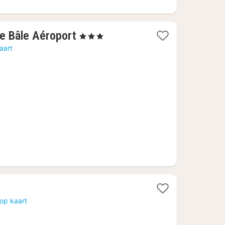
1
e Bâle Aéroport
, 3 Sterren
nacht
aart
vanaf
66,23
€
t
op kaart
f
46