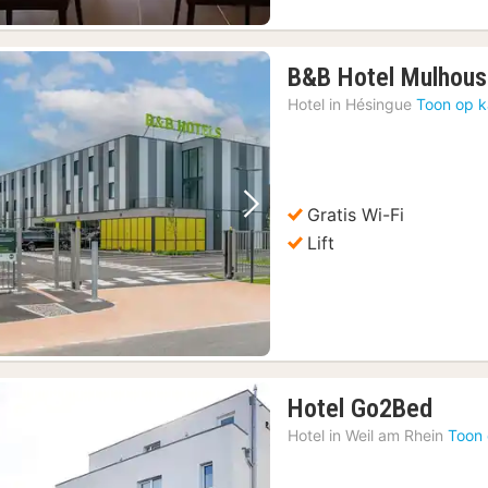
B&B Hotel Mulhous
Hotel in
Hésingue
Toon op k
Gratis Wi-Fi
Vorige foto
Volgende foto
Lift
1
Hotel Go2Bed
nach
Hotel in
Weil am Rhein
Toon 
vana
106,