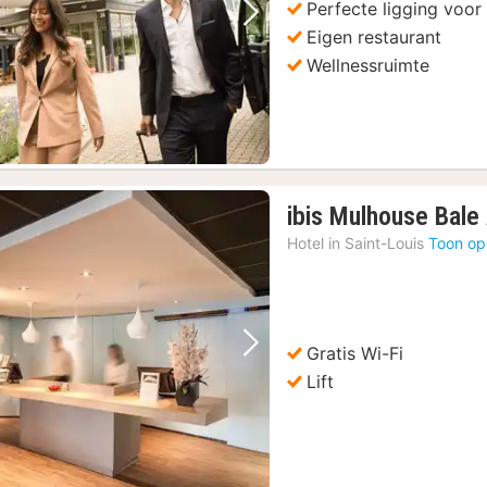
Perfecte ligging voor
Vorige foto
Volgende foto
Eigen restaurant
Wellnessruimte
ibis Mulhouse Bale
Hotel in
Saint-Louis
Toon op
Gratis Wi-Fi
Vorige foto
Volgende foto
Lift