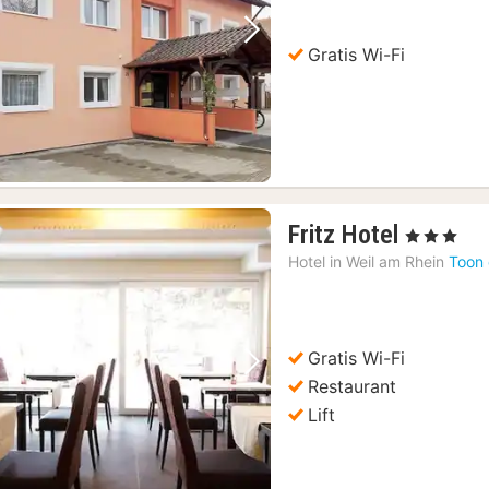
€
Vorige foto
Volgende foto
Gratis Wi-Fi
1
Fritz Hotel
, 3 Sterren
nacht
Hotel in
Weil am Rhein
Toon 
vanaf
117,16
€
Gratis Wi-Fi
Vorige foto
Volgende foto
Restaurant
Lift