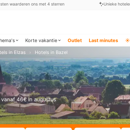
sten waarderen ons met 4 sterren
Unieke hotele
hema's
Korte vakantie
Outlet
Last minutes
☀️
els in Elzas
Hotels in Bazel
 vanaf 46€ in augustus