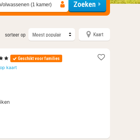
Zoeken
 Volwassenen (1 kamer)
Kaart
sorteer op
Sterren
Geschikt voor families
cht
op kaart
naf
,40
uiken