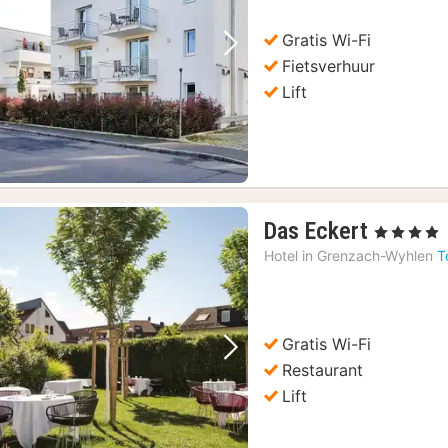
€
Gratis Wi-Fi
Vorige foto
Volgende foto
Fietsverhuur
Lift
1
Das Eckert
, 4 Sterren
nacht
Hotel in
Grenzach-Wyhlen
T
vanaf
106,27
€
Gratis Wi-Fi
Vorige foto
Volgende foto
Restaurant
Lift