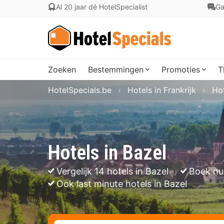
Al 20 jaar dé HotelSpecialist
Ga
Zoeken
Bestemmingen
Promoties
T
HotelSpecials.be
Hotels in Frankrijk
Hot
Hotels in Bazel
Vergelijk 14 hotels in Bazel
Boek nu
Ook last minute hotels in Bazel