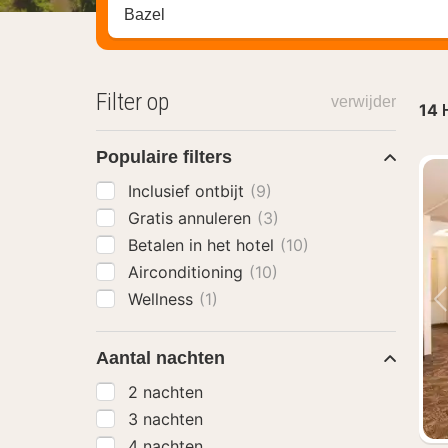
Zoek op hotel, regio of stad
Filter op
verwijder
14
Populaire filters
Inclusief ontbijt
(9)
Gratis annuleren
(3)
Betalen in het hotel
(10)
Airconditioning
(10)
Wellness
(1)
Aantal nachten
2 nachten
3 nachten
4 nachten