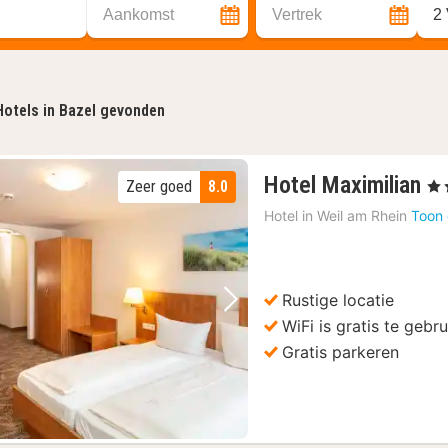
Aankomst
Vertrek
2
Hotels in Bazel gevonden
1
Hotel Maximilian
Zeer goed
8.0
, 3 
na
Hotel in
Weil am Rhein
Toon 
va
92
€
Rustige locatie
Vorige foto
Volgende foto
WiFi is gratis te gebr
Gratis parkeren