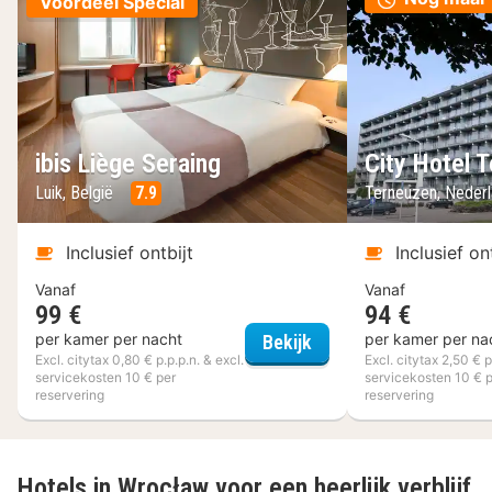
Voordeel Special
ibis Liège Seraing
City Hotel 
Luik, België
7.9
Terneuzen, Neder
Inclusief ontbijt
Inclusief on
Vanaf
Vanaf
99 €
94 €
ibis Liège Seraing
per kamer per nacht
per kamer per na
Bekijk
Excl. citytax 0,80 € p.p.p.n. & excl.
Excl. citytax 2,50 € p
servicekosten 10 € per
servicekosten 10 € 
reservering
reservering
Hotels in Wrocław voor een heerlijk verblijf