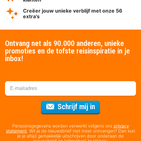
Creëer jouw unieke verblijf met onze 56
extra's
Ontvang net als 90.000 anderen, unieke
promoties en de tofste reisinspiratie in je
inbox!
Voor de nieuws
Schrijf mij in
Persoonsgegevens worden verwerkt volgens ons
privacy
statement
. Wil je de nieuwsbrief niet meer ontvangen? Dan kun
je je altijd gemakkelijk uitschrijven door onderaan de
nieuwsbrief op “afmelden” te klikken.