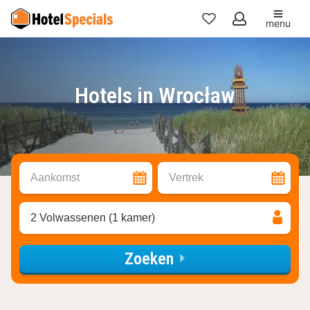
menu
Mijn
favorieten
Hotels in Wrocław
Aankomst
Vertrek
2 Volwassenen (1 kamer)
Zoeken