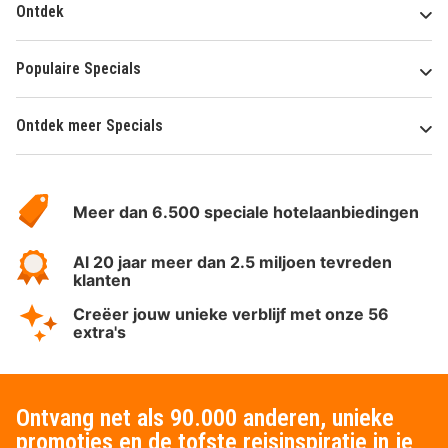
Ontdek
Populaire Specials
Ontdek meer Specials
Over
HotelSpecials
Meer dan 6.500 speciale hotelaanbiedingen
Al 20 jaar meer dan 2.5 miljoen tevreden
klanten
Creëer jouw unieke verblijf met onze 56
extra's
Ontvang net als 90.000 anderen, unieke
promoties en de tofste reisinspiratie in je