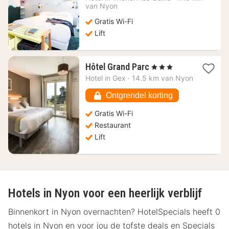
vanaf
van Nyon
124,62
Gratis Wi-Fi
€
Lift
1
Hôtel Grand Parc
, 3 Sterren
nacht
Hotel in
Gex
·
14.5 km van Nyon
vanaf
68,72
Ontgrendel korting
€
Gratis Wi-Fi
Restaurant
Lift
Hotels in Nyon voor een heerlijk verblijf
Binnenkort in Nyon overnachten? HotelSpecials heeft 0
hotels in Nyon en voor jou de tofste deals en Specials