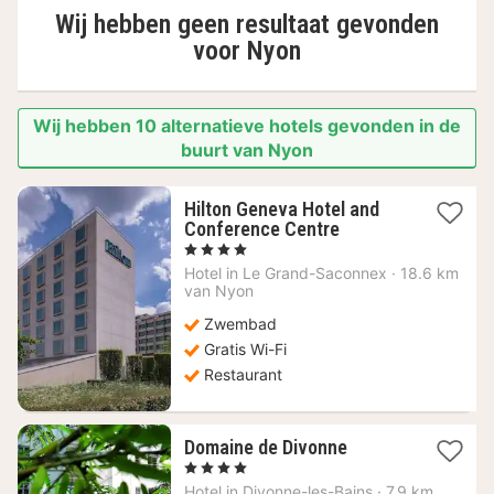
Wij hebben geen resultaat gevonden
voor
Nyon
Wij hebben 10 alternatieve hotels gevonden in de
buurt van Nyon
Hilton Geneva Hotel and
1
Conference Centre
nacht
, 4 Sterren
vanaf
Hotel in
Le Grand-Saconnex
·
18.6 km
175,58
van Nyon
€
Zwembad
Gratis Wi-Fi
Restaurant
1
Domaine de Divonne
nacht
, 4 Sterren
vanaf
Hotel in
Divonne-les-Bains
·
7.9 km