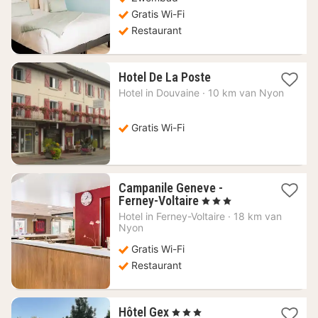
Gratis Wi-Fi
Restaurant
1
Hotel De La Poste
nacht
Hotel in
Douvaine
·
10 km van Nyon
vanaf
86,36
€
Gratis Wi-Fi
Campanile Geneve -
1
Ferney-Voltaire
, 3 Sterren
nacht
Hotel in
Ferney-Voltaire
·
18 km van
vanaf
Nyon
52,83
Gratis Wi-Fi
€
Restaurant
1
Hôtel Gex
, 3 Sterren