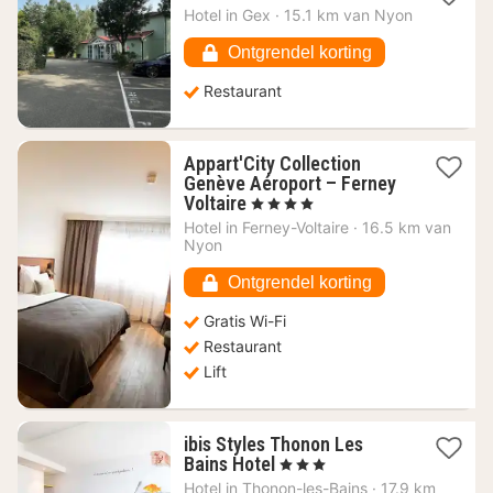
nacht
Hotel in
Gex
·
15.1 km van Nyon
vanaf
68,01
Ontgrendel korting
€
Restaurant
Appart'City Collection
Genève Aéroport – Ferney
1
Voltaire
, 4 Sterren
nacht
Hotel in
Ferney-Voltaire
·
16.5 km van
vanaf
Nyon
78,39
€
Ontgrendel korting
Gratis Wi-Fi
Restaurant
Lift
ibis Styles Thonon Les
1
Bains Hotel
, 3 Sterren
nacht
Hotel in
Thonon-les-Bains
·
17.9 km