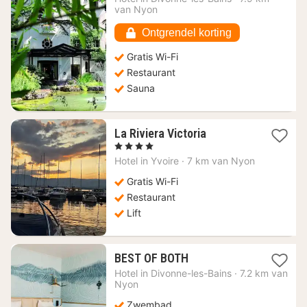
130,39
van Nyon
€
Ontgrendel korting
Gratis Wi-Fi
Restaurant
Sauna
1
La Riviera Victoria
nacht
, 4 Sterren
vanaf
Hotel in
Yvoire
·
7 km van Nyon
179,57
€
Gratis Wi-Fi
Restaurant
Lift
1
BEST OF BOTH
nacht
Hotel in
Divonne-les-Bains
·
7.2 km van
vanaf
Nyon
177,64
Zwembad
€