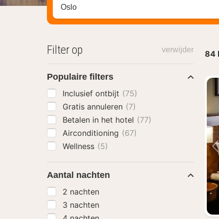
Zoek op hotel, regio of stad
Filter op
verwijder
84
Populaire filters
Inclusief ontbijt
(75)
Gratis annuleren
(7)
Betalen in het hotel
(77)
Airconditioning
(67)
Wellness
(5)
Aantal nachten
2 nachten
3 nachten
4 nachten