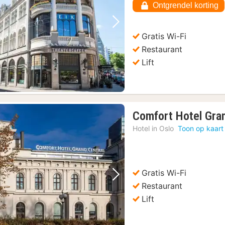
Ontgrendel korting
€
Vorige foto
Volgende foto
Gratis Wi-Fi
Restaurant
Lift
Comfort Hotel Gran
Hotel in
Oslo
Toon op kaart
Gratis Wi-Fi
Vorige foto
Volgende foto
Restaurant
Lift