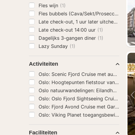
Fles wijn
(1)
Fles bubbels (Cava/Sekt/Prosecco)
(1)
Late check-out, 1 uur later uitchecken
(2)
Late check-out 14:00 uur
(1)
Dagelijks 3-gangen diner
(1)
Lazy Sunday
(1)
Activiteiten
Oslo: Scenic Fjord Cruise met audiogids
Oslo: Hoogtepunten fietstour van 3 uur
(6
Oslo natuurwandelingen: Eilandhoppen
(6
Oslo: Oslo F
Oslo: Fjord Avond 
Oslo: Viking Planet toegangsbewijs
(69)
Faciliteiten