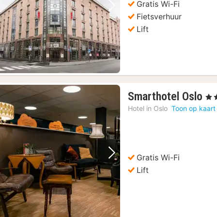
Gratis Wi-Fi
Vorige foto
Volgende foto
Fietsverhuur
Lift
1
Smarthotel Oslo
, 3 
na
Hotel in
Oslo
Toon op kaart
va
 commentaar
(69)
67
9)
€
9)
Gratis Wi-Fi
jord Sightseeing Cruise per zeilschip
(69)
Vorige foto
Volgende foto
Lift
Cruise met Garnalen Buffet
(69)