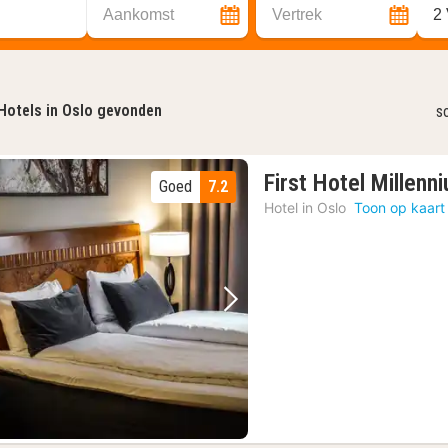
Aankomst
Vertrek
2
Hotels in Oslo gevonden
s
First Hotel Millenn
Goed
7.2
Hotel in
Oslo
Toon op kaart
Vorige foto
Volgende foto