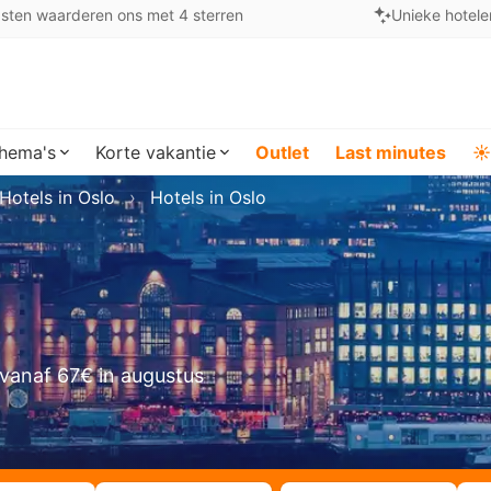
sten waarderen ons met 4 sterren
Unieke hotele
hema's
Korte vakantie
Outlet
Last minutes
☀️
Hotels in Oslo
Hotels in Oslo
vanaf 67€ in augustus