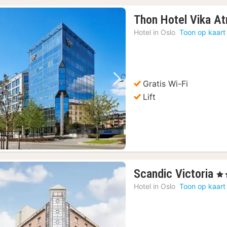
Thon Hotel Vika At
Hotel in
Oslo
Toon op kaart
Gratis Wi-Fi
Vorige foto
Volgende foto
Lift
1
Scandic Victoria
, 3 
na
Hotel in
Oslo
Toon op kaart
va
1
€