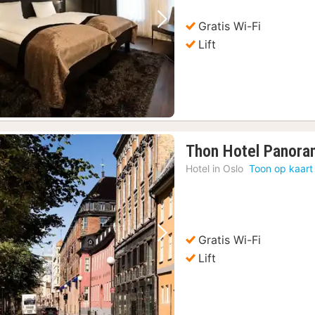
€
Gratis Wi-Fi
Vorige foto
Volgende foto
Lift
Thon Hotel Panora
Hotel in
Oslo
Toon op kaart
Gratis Wi-Fi
Vorige foto
Volgende foto
Lift