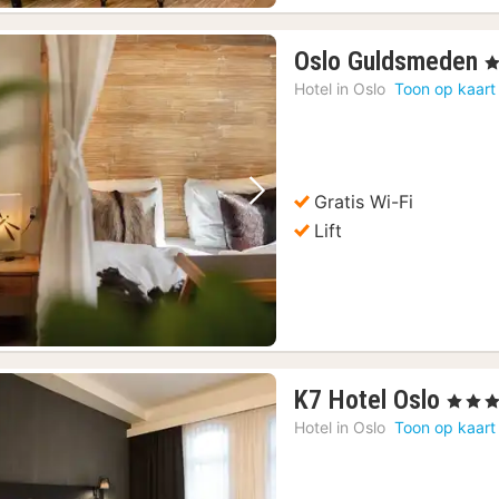
1
Oslo Guldsmeden
, 
n
Hotel in
Oslo
Toon op kaart
v
1
€
Gratis Wi-Fi
Vorige foto
Volgende foto
Lift
1
K7 Hotel Oslo
, 3 Sterr
nach
Hotel in
Oslo
Toon op kaart
vana
77,8