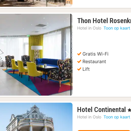
Thon Hotel Rosenk
Hotel in
Oslo
Toon op kaart
Gratis Wi-Fi
Vorige foto
Volgende foto
Restaurant
Lift
1
Hotel Continental
, 
n
Hotel in
Oslo
Toon op kaart
v
3