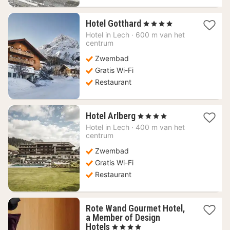
1
Hotel Gotthard
, 4 Sterren
nacht
Hotel in
Lech
·
600 m van het
vanaf
centrum
250,91
Zwembad
€
Gratis Wi-Fi
Restaurant
1
Hotel Arlberg
, 4 Sterren
nacht
Hotel in
Lech
·
400 m van het
vanaf
centrum
490
Zwembad
€
Gratis Wi-Fi
Restaurant
Rote Wand Gourmet Hotel,
a Member of Design
1
Hotels
, 4 Sterren