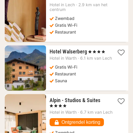
nacht
Hotel in
Lech
·
2.9 km van het
vanaf
centrum
400,09
Zwembad
€
Gratis Wi-Fi
Restaurant
1
Hotel Walserberg
, 4 Sterren
nacht
Hotel in
Warth
·
6.1 km van Lech
vanaf
139
Gratis Wi-Fi
€
Restaurant
Sauna
1
Alpin - Studios & Suites
nacht
, 4 Sterren
vanaf
Hotel in
Warth
·
6.7 km van Lech
139,90
€
Ontgrendel korting
Zwembad