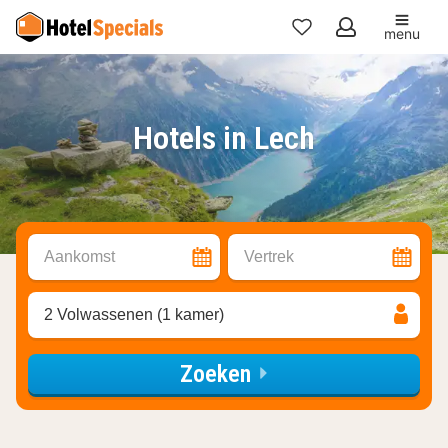
menu
Mijn
favorieten
Hotels in Lech
Aankomst
Vertrek
2 Volwassenen (1 kamer)
Zoeken