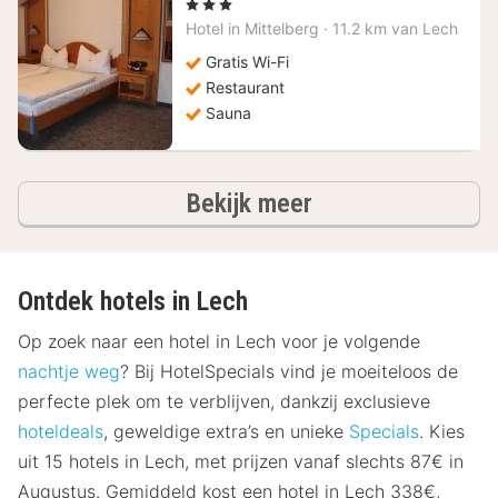
nacht
, 3 Sterren
vanaf
Hotel in
Mittelberg
·
11.2 km van Lech
108,18
€
Gratis Wi-Fi
Restaurant
Sauna
hotels
Bekijk meer
Ontdek hotels in Lech
Op zoek naar een hotel in Lech voor je volgende
nachtje weg
? Bij HotelSpecials vind je moeiteloos de
perfecte plek om te verblijven, dankzij exclusieve
hoteldeals
, geweldige extra’s en unieke
Specials
. Kies
uit 15 hotels in Lech, met prijzen vanaf slechts 87€ in
Augustus. Gemiddeld kost een hotel in Lech 338€,