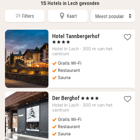
15
Hotels in Lech gevonden
Filters
Kaart
1
Hotel Tannbergerhof
nacht
, 4 Sterren
vanaf
Hotel in
Lech
·
300 m van het
147,48
centrum
€
Gratis Wi-Fi
Restaurant
Sauna
1
Der Berghof
, 4 Sterren
nacht
Hotel in
Lech
·
300 m van het
vanaf
centrum
183,09
Gratis Wi-Fi
€
Restaurant
Sauna