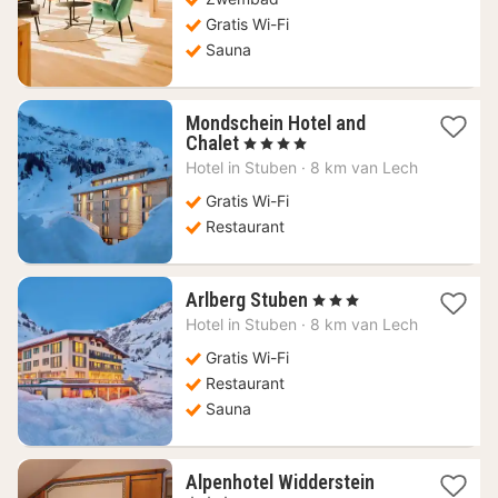
Gratis Wi-Fi
Sauna
Mondschein Hotel and
1
Chalet
, 4 Sterren
nacht
Hotel in
Stuben
·
8 km van Lech
vanaf
135,09
Gratis Wi-Fi
€
Restaurant
1
Arlberg Stuben
, 3 Sterren
nacht
Hotel in
Stuben
·
8 km van Lech
vanaf
115,04
Gratis Wi-Fi
€
Restaurant
Sauna
1
Alpenhotel Widderstein