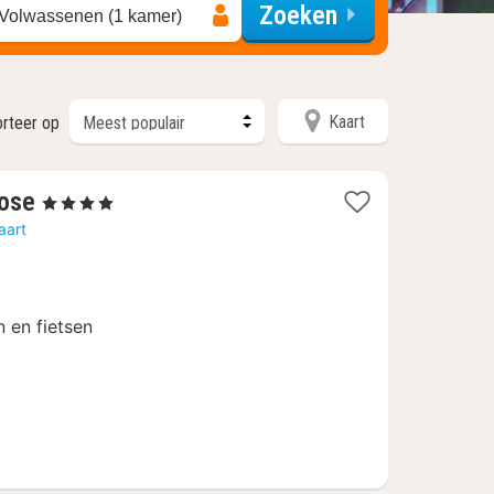
Zoeken
 Volwassenen (1 kamer)
Kaart
orteer op
3
Rose
, 4 Sterren
nachten
aart
vanaf
112,63
€
 en fietsen