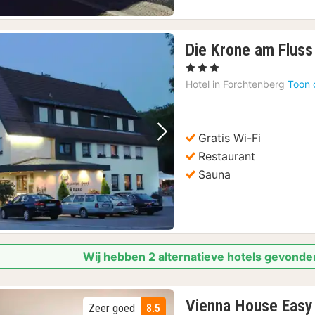
Die Krone am Fluss
, 3 Sterren
Hotel in
Forchtenberg
Toon 
Gratis Wi-Fi
Vorige foto
Volgende foto
Restaurant
Sauna
Wij hebben 2 alternatieve hotels gevonden
Vienna House Eas
Zeer goed
8.5