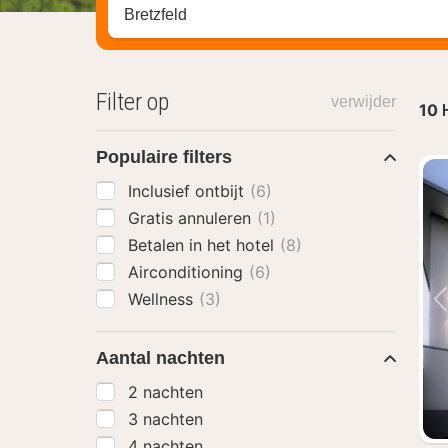
Zoek op hotel, regio of stad
Filter op
verwijder
10
Populaire filters
Inclusief ontbijt
(6)
Gratis annuleren
(1)
Betalen in het hotel
(8)
Airconditioning
(6)
Wellness
(3)
Aantal nachten
2 nachten
3 nachten
4 nachten