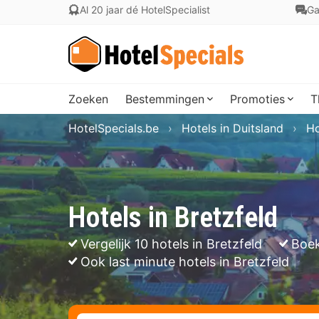
Al 20 jaar dé HotelSpecialist
Ga
Zoeken
Bestemmingen
Promoties
T
HotelSpecials.be
Hotels in Duitsland
Ho
Hotels in Bretzfeld
Vergelijk 10 hotels in Bretzfeld
Boek
Ook last minute hotels in Bretzfeld