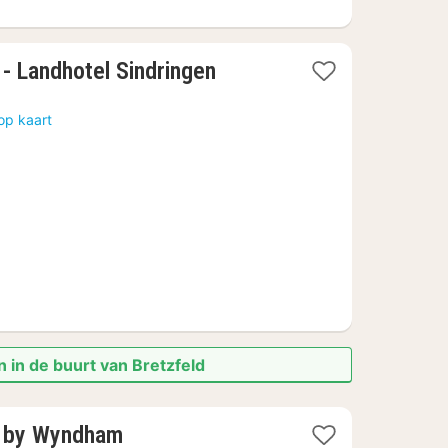
1
 - Landhotel Sindringen
nacht
vanaf
op kaart
115,37
€
 in de buurt van Bretzfeld
y by Wyndham