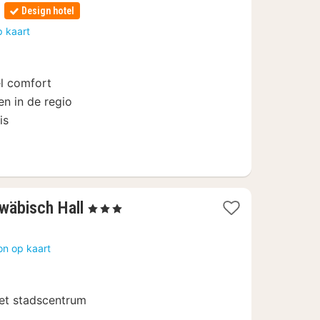
Design hotel
n
p kaart
l comfort
en in de regio
is
1
wäbisch Hall
, 3 Sterren
nacht
vanaf
on op kaart
100,80
€
et stadscentrum