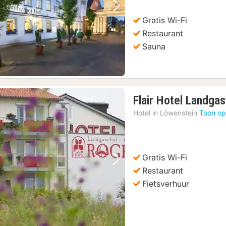
Vorige foto
Volgende foto
Gratis Wi-Fi
Restaurant
Sauna
Flair Hotel Landga
Hotel in
Löwenstein
Toon op
Gratis Wi-Fi
Vorige foto
Volgende foto
Restaurant
Fietsverhuur