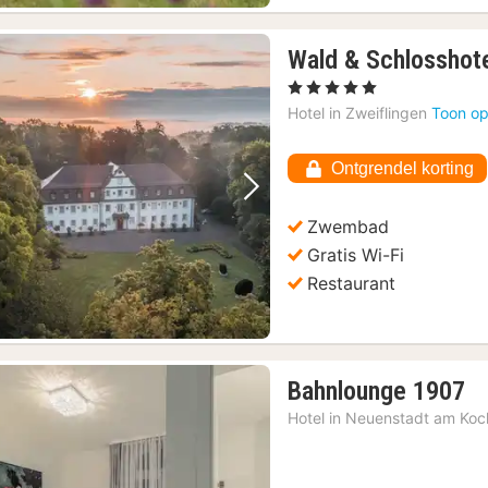
Wald & Schlosshote
, 5 Sterren
Hotel in
Zweiflingen
Toon op
Ontgrendel korting
Vorige foto
Volgende foto
Zwembad
Gratis Wi-Fi
Restaurant
1
Bahnlounge 1907
na
Hotel in
Neuenstadt am Koc
va
88