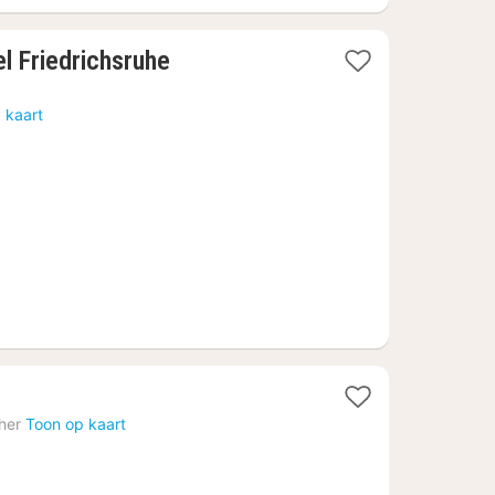
1
l Friedrichsruhe
nacht
vanaf
 kaart
342,43
€
cht
her
Toon op kaart
naf
,95