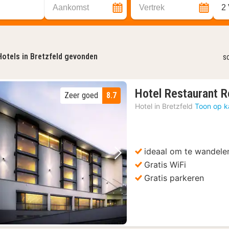
Aankomst
Vertrek
2
Hotels in Bretzfeld gevonden
s
Hotel Restaurant 
Zeer goed
8.7
Hotel in
Bretzfeld
Toon op k
ideaal om te wandelen
Vorige foto
Volgende foto
Gratis WiFi
Gratis parkeren