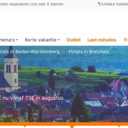
sten waarderen ons met 4 sterren
Unieke hotele
hema's
Korte vakantie
Outlet
Last minutes
☀️
tels in Baden-Württemberg
Hotels in Bretzfeld
 nu vanaf 73€ in augustus