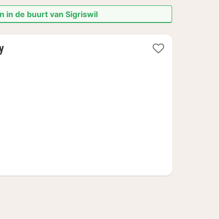
 in de buurt van Sigriswil
1
ty
nacht
vanaf
171,28
€