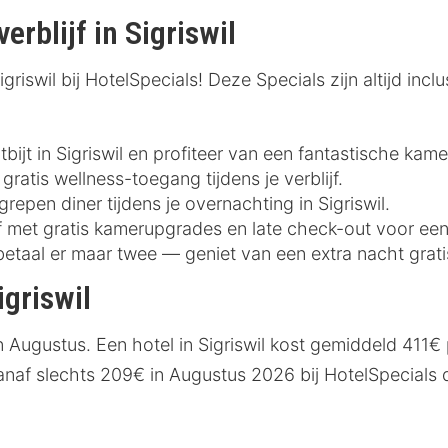
erblijf in Sigriswil
riswil bij HotelSpecials! Deze Specials zijn altijd inclus
bijt in Sigriswil en profiteer van een fantastische kamer
gratis wellness-toegang tijdens je verblijf.
grepen diner tijdens je overnachting in Sigriswil.
ijf met gratis kamerupgrades en late check-out voor ee
betaal er maar twee — geniet van een extra nacht grati
igriswil
n Augustus. Een hotel in Sigriswil kost gemiddeld 411€
anaf slechts 209€ in Augustus 2026 bij HotelSpecials d