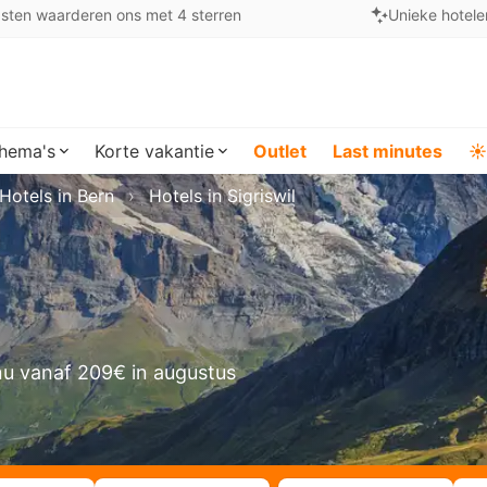
sten waarderen ons met 4 sterren
Unieke hotele
hema's
Korte vakantie
Outlet
Last minutes
☀️
Hotels in Bern
Hotels in Sigriswil
u vanaf 209€ in augustus