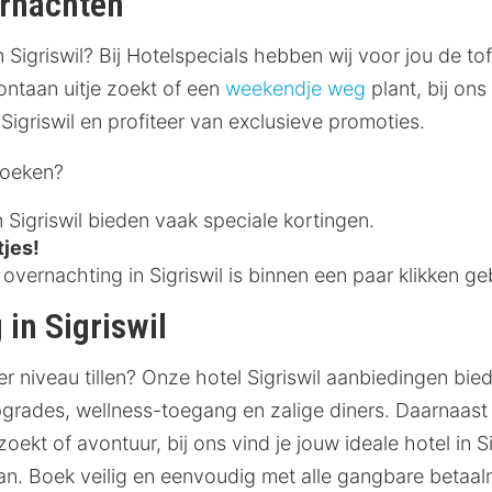
ernachten
n Sigriswil? Bij Hotelspecials hebben wij voor jou de to
ontaan uitje zoekt of een
weekendje weg
plant, bij ons
Sigriswil en profiteer van exclusieve promoties.
boeken?
 Sigriswil bieden vaak speciale kortingen.
tjes!
vernachting in Sigriswil is binnen een paar klikken ge
 in Sigriswil
ger niveau tillen? Onze hotel Sigriswil aanbiedingen bi
upgrades, wellness-toegang en zalige diners. Daarnaast
oekt of avontuur, bij ons vind je jouw ideale hotel in Si
aan. Boek veilig en eenvoudig met alle gangbare betaa