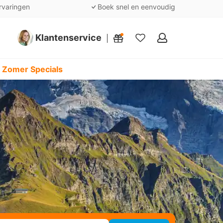
rvaringen
Boek snel en eenvoudig
Klantenservice
Mijn
favorieten
 Zomer Specials