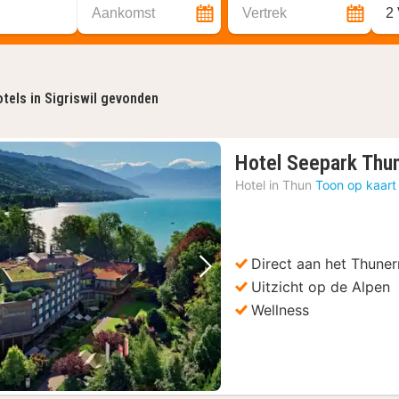
Aankomst
Vertrek
2
tels in Sigriswil gevonden
Hotel Seepark Thu
Hotel in
Thun
Toon op kaart
Direct aan het Thune
Vorige foto
Volgende foto
Uitzicht op de Alpen
Wellness