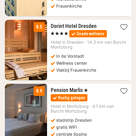
Frauenkirche
1
Dorint Hotel Dresden
8.5
nacht
, 4 Sterren
Goede wellness
vanaf
84,91
Hotel in
Dresden
·
14.3 km van Burcht
Moritzburg
€
In de Vorstadt
Wellness center
Vlakbij Frauenkirche
1
Pension Marlis
, 1 Sterren
8.9
nacht
Rustig gelegen
vanaf
90
Hotel in
Moritzburg
·
4.1 km van
Burcht Moritzburg
€
stadstrip Dresden
gratis WiFi
centrale ligging