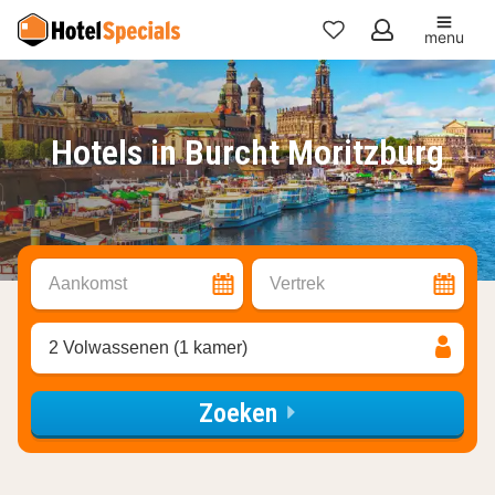
menu
Mijn
favorieten
Hotels in Burcht Moritzburg
Aankomst
Vertrek
2 Volwassenen (1 kamer)
Zoeken