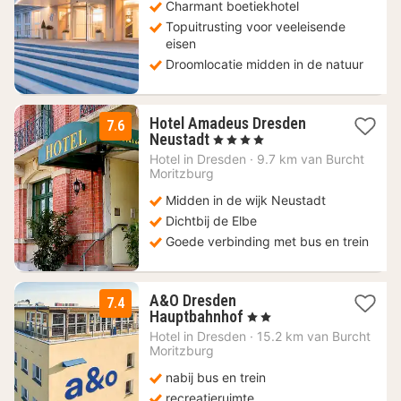
Charmant boetiekhotel
€
Topuitrusting voor veeleisende
eisen
Droomlocatie midden in de natuur
Hotel Amadeus Dresden
7.6
1
Neustadt
, 4 Sterren
nacht
Hotel in
Dresden
·
9.7 km van Burcht
vanaf
Moritzburg
126,14
Midden in de wijk Neustadt
€
Dichtbij de Elbe
Goede verbinding met bus en trein
A&O Dresden
7.4
2
Hauptbahnhof
, 2 Sterren
nachten
Hotel in
Dresden
·
15.2 km van Burcht
vanaf
Moritzburg
65,21
nabij bus en trein
€
recreatieruimte