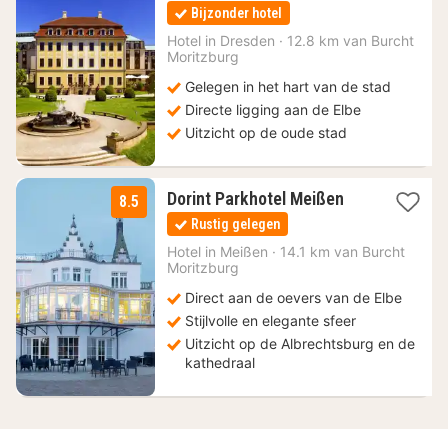
nacht
Bijzonder hotel
vanaf
99,64
Hotel in
Dresden
·
12.8 km van Burcht
Moritzburg
€
Gelegen in het hart van de stad
Directe ligging aan de Elbe
Uitzicht op de oude stad
1
Dorint Parkhotel Meißen
8.5
nacht
Rustig gelegen
vanaf
97,20
Hotel in
Meißen
·
14.1 km van Burcht
Moritzburg
€
Direct aan de oevers van de Elbe
Stijlvolle en elegante sfeer
Uitzicht op de Albrechtsburg en de
kathedraal