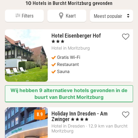
10
Hotels in Burcht Moritzburg gevonden
Filters
Kaart
1
Hotel Eisenberger Hof
nacht
, 3 Sterren
vanaf
Hotel in
Moritzburg
89,16
€
Gratis Wi-Fi
Restaurant
Sauna
Wij hebben 9 alternatieve hotels gevonden in de
buurt van Burcht Moritzburg
Holiday Inn Dresden - Am
8.9
1
Zwinger
, 4 Sterren
nacht
Hotel in
Dresden
·
12.9 km van Burcht
vanaf
Moritzburg
125,08