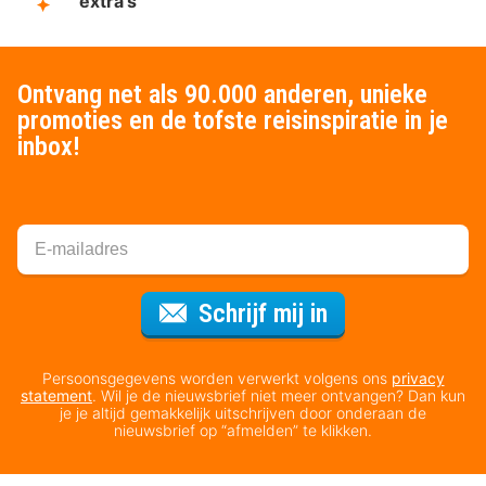
extra's
Ontvang net als 90.000 anderen, unieke
promoties en de tofste reisinspiratie in je
inbox!
Voor de nieuws
Schrijf mij in
Persoonsgegevens worden verwerkt volgens ons
privacy
statement
. Wil je de nieuwsbrief niet meer ontvangen? Dan kun
je je altijd gemakkelijk uitschrijven door onderaan de
nieuwsbrief op “afmelden” te klikken.