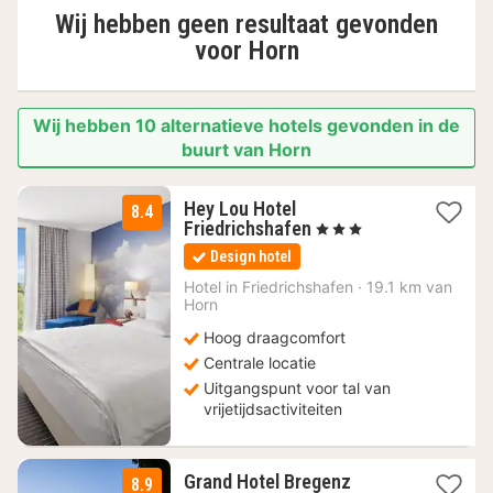
Wij hebben geen resultaat gevonden
voor
Horn
Wij hebben 10 alternatieve hotels gevonden in de
buurt van Horn
Hey Lou Hotel
8.4
2
Friedrichshafen
, 3 Sterren
nachten
Design hotel
vanaf
64
Hotel in
Friedrichshafen
·
19.1 km van
Horn
€
Hoog draagcomfort
Centrale locatie
Uitgangspunt voor tal van
vrijetijdsactiviteiten
Grand Hotel Bregenz
8.9