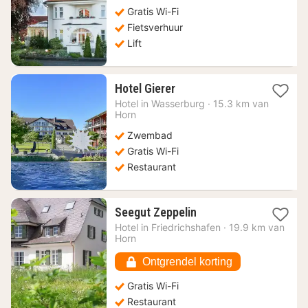
Gratis Wi-Fi
Fietsverhuur
Lift
1
Hotel Gierer
nacht
Hotel in
Wasserburg
·
15.3 km van
vanaf
Horn
235,52
Zwembad
€
Gratis Wi-Fi
Restaurant
1
Seegut Zeppelin
nacht
Hotel in
Friedrichshafen
·
19.9 km van
vanaf
Horn
192,79
€
Ontgrendel korting
Gratis Wi-Fi
Restaurant