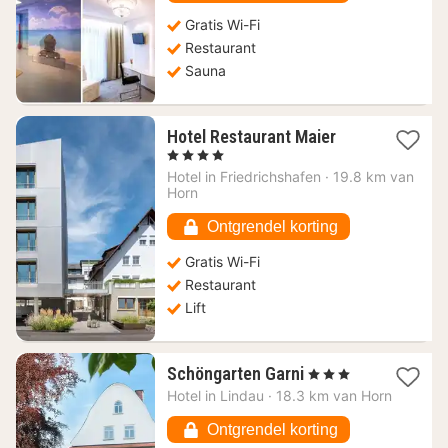
Gratis Wi-Fi
Restaurant
Sauna
1
Hotel Restaurant Maier
nacht
, 4 Sterren
vanaf
Hotel in
Friedrichshafen
·
19.8 km van
100,65
Horn
€
Ontgrendel korting
Gratis Wi-Fi
Restaurant
Lift
1
Schöngarten Garni
, 3 Sterren
nacht
Hotel in
Lindau
·
18.3 km van Horn
vanaf
231,31
Ontgrendel korting
€