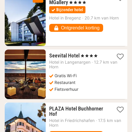
2
MGallery
, 4 Sterren
nachten
Bijzonder hotel
vanaf
112,50
Hotel in
Bregenz
·
20.7 km van Horn
€
Ontgrendel korting
1
Seevital Hotel
, 4 Sterren
nacht
Hotel in
Langenargen
·
12.7 km van
vanaf
Horn
226,64
Gratis Wi-Fi
€
Restaurant
Fietsverhuur
PLAZA Hotel Buchhorner
1
Hof
nacht
Hotel in
Friedrichshafen
·
17.5 km van
vanaf
Horn
103,18