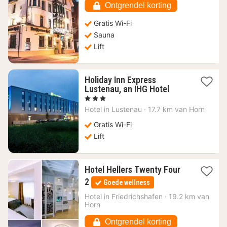
€
Ontgrendel korting
Gratis Wi-Fi
Sauna
Lift
Holiday Inn Express
1
Lustenau, an IHG Hotel
nacht
, 3 Sterren
vanaf
Hotel in
Lustenau
·
17.7 km van Horn
107,65
€
Gratis Wi-Fi
Lift
Hotel Hellers Twenty Four
1
2
Goede wellness
nacht
vanaf
Hotel in
Friedrichshafen
·
19.2 km van
Horn
81,85
€
Ontgrendel korting