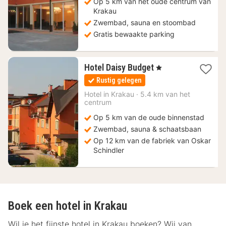
Op 5 km van het oude centrum van
Krakau
Zwembad, sauna en stoombad
Gratis bewaakte parking
1
Hotel Daisy Budget
, 1 Sterren
nacht
Rustig gelegen
vanaf
37,43
Hotel in
Krakau
·
5.4 km van het
centrum
€
Op 5 km van de oude binnenstad
Zwembad, sauna & schaatsbaan
Op 12 km van de fabriek van Oskar
Schindler
Boek een hotel in Krakau
Wil je het fijnste hotel in Krakau boeken? Wij van