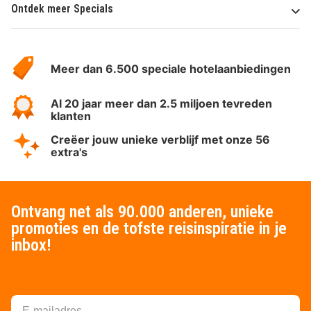
Ontdek meer Specials
Over
HotelSpecials
Meer dan 6.500 speciale hotelaanbiedingen
Al 20 jaar meer dan 2.5 miljoen tevreden
klanten
Creëer jouw unieke verblijf met onze 56
extra's
Ontvang net als 90.000 anderen, unieke
promoties en de tofste reisinspiratie in je
inbox!