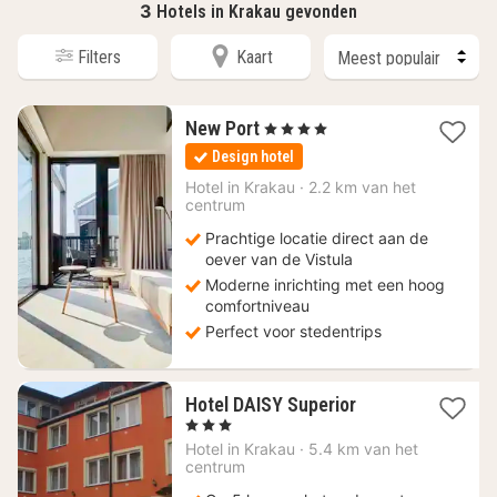
3
Hotels in Krakau gevonden
Filters
Kaart
1
New Port
, 4 Sterren
nacht
Design hotel
vanaf
93,90
Hotel in
Krakau
·
2.2 km van het
centrum
€
Prachtige locatie direct aan de
oever van de Vistula
Moderne inrichting met een hoog
comfortniveau
Perfect voor stedentrips
1
Hotel DAISY Superior
nacht
, 3 Sterren
vanaf
Hotel in
Krakau
·
5.4 km van het
52,07
centrum
€