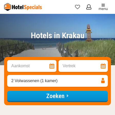
menu
Mijn
favorieten
Hotels in Krakau
Aankomst
Vertrek
2 Volwassenen (1 kamer)
Zoeken