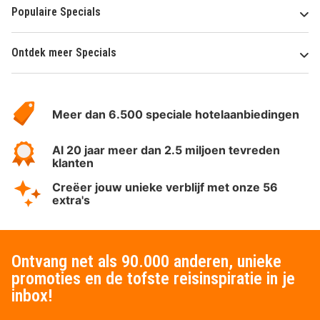
Populaire Specials
Ontdek meer Specials
Over
HotelSpecials
Meer dan 6.500 speciale hotelaanbiedingen
Al 20 jaar meer dan 2.5 miljoen tevreden
klanten
Creëer jouw unieke verblijf met onze 56
extra's
Ontvang net als 90.000 anderen, unieke
promoties en de tofste reisinspiratie in je
inbox!