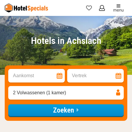
menu
Mijn
favorieten
Hotels in Achslach
Aankomst
Vertrek
2 Volwassenen (1 kamer)
Zoeken