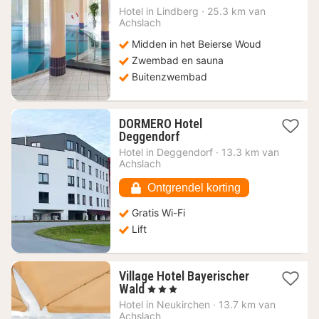
99
Hotel in
Lindberg
·
25.3 km van
Achslach
€
Midden in het Beierse Woud
Zwembad en sauna
Buitenzwembad
DORMERO Hotel
1
Deggendorf
nacht
Hotel in
Deggendorf
·
13.3 km van
vanaf
Achslach
67,75
€
Ontgrendel korting
Gratis Wi-Fi
Lift
Village Hotel Bayerischer
1
Wald
, 3 Sterren
nacht
Hotel in
Neukirchen
·
13.7 km van
vanaf
Achslach