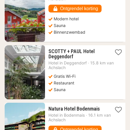
104
€
Ontgrendel korting
Modern hotel
Sauna
Binnenzwembad
SCOTTY + PAUL Hotel
1
Deggendorf
nacht
Hotel in
Deggendorf
·
15.8 km van
vanaf
Achslach
69,39
Gratis Wi-Fi
€
Restaurant
Sauna
1
Natura Hotel Bodenmais
nacht
Hotel in
Bodenmais
·
16.1 km van
vanaf
Achslach
248,13
€
Ontgrendel korting