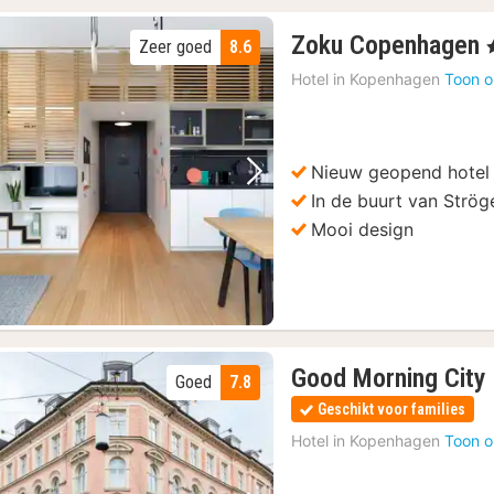
Zoku Copenhagen
Zeer goed
8.6
,
Hotel in
Kopenhagen
Toon o
Nieuw geopend hotel
Vorige foto
Volgende foto
In de buurt van Strög
Mooi design
Good Morning City
Goed
7.8
Geschikt voor families
Hotel in
Kopenhagen
Toon o