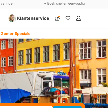
rvaringen
Boek snel en eenvoudig
Klantenservice
Mijn
favorieten
 Zomer Specials