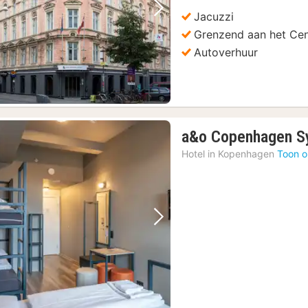
Jacuzzi
Vorige foto
Volgende foto
Grenzend aan het Cen
Autoverhuur
a&o Copenhagen S
s
(23)
Hotel in
Kopenhagen
Toon o
t menu voor lunch of diner
(15)
e Toegangsbewijs
(15)
15)
proeverij
(15)
Vorige foto
Volgende foto
ties & Openbaar Vervoer
(15)