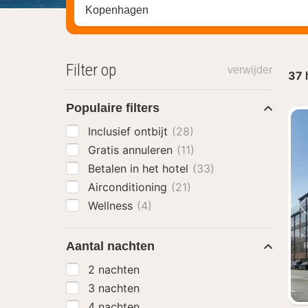
Zoek op hotel, regio of stad
Filter op
verwijder
37
Populaire filters
Inclusief ontbijt
(28)
Gratis annuleren
(11)
Betalen in het hotel
(33)
Airconditioning
(21)
Wellness
(4)
Aantal nachten
2 nachten
3 nachten
4 nachten