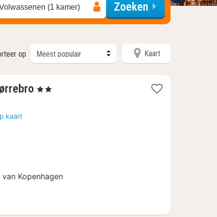
Zoeken
 Volwassenen (1 kamer)
Kaart
orteer op
2
ørrebro
, 2 Sterren
nachten
vanaf
p kaart
77,75
€
m van Kopenhagen