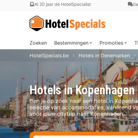
Al 20 jaar dé HotelSpecialist
Ga
Zoeken
Bestemmingen
Promoties
T
HotelSpecials.be
Hotels in Denemarken
Hotels in Kopenhagen
Ben je op zoek naar een hotel in Kopenha
selectie van accommodaties, variërend va
voor jouw citytrip naar Kopenhagen.