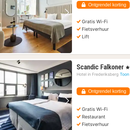
Ontgrendel korting
Vorige foto
Volgende foto
Gratis Wi-Fi
Fietsverhuur
Lift
1
Scandic Falkoner
, 4
n
Hotel in
Frederiksberg
Toon
v
1
Ontgrendel korting
€
Vorige foto
Volgende foto
Gratis Wi-Fi
Restaurant
Fietsverhuur