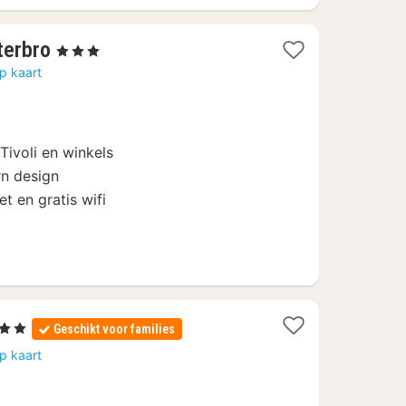
2
terbro
, 3 Sterren
nachten
p kaart
vanaf
152,93
€
 Tivoli en winkels
n design
et en gratis wifi
1
, 2 Sterren
Geschikt voor families
nacht
p kaart
vanaf
119,72