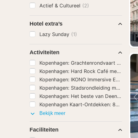
Actief & Cultureel
(2)
Hotel extra’s
Lazy Sunday
(1)
Activiteiten
Kopenhagen: Grachtenrondvaart met gid
Kopenhagen: Hard Rock Café met een vas
Kopenhagen: IKONO Immersive Experienc
Kopenhagen: Stadsrondleiding met gids
(
Kopenhagen: Het beste van Deens gebak 
Kopenhagen Kaart-Ontdekken: 80+ Attrac
Activiteiten
Bekijk meer
Faciliteiten