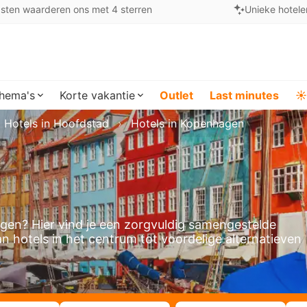
sten waarderen ons met 4 sterren
Unieke hotele
hema's
Korte vakantie
Outlet
Last minutes
☀️
Hotels in Hoofdstad
Hotels in Kopenhagen
gen? Hier vind je een zorgvuldig samengestelde
n hotels in het centrum tot voordelige alternatieven