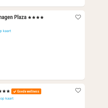
1
hagen Plaza
, 4 Sterren
nacht
vanaf
p kaart
165,87
€
1
 3 Sterren
Goede wellness
nacht
 op kaart
vanaf
128,22