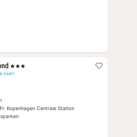
€
1
ond
, 3 Sterren
nacht
p kaart
vanaf
157,58
€
n
Fr. Kopenhagen Centraal Station
dsparken