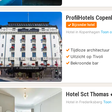
ProfilHotels Copen
Bijzonder hotel
Hotel in
Kopenhagen
Toon o
Tijdloze architectuur
Vorige foto
Volgende foto
Uitzicht op Tivoli
Bekroonde bar
Hotel Sct Thomas
,
Hotel in
Frederiksberg
Toon