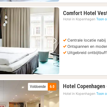
Comfort Hotel Ves
Hotel in
Kopenhagen
Toon o
Centrale locatie nabij
Vorige foto
Volgende foto
Ontspannen en moder
Uitgebreid ontbijtbuff
Hotel Copenhagen
Voldoende
6.0
Hotel in
Kopenhagen
Toon o