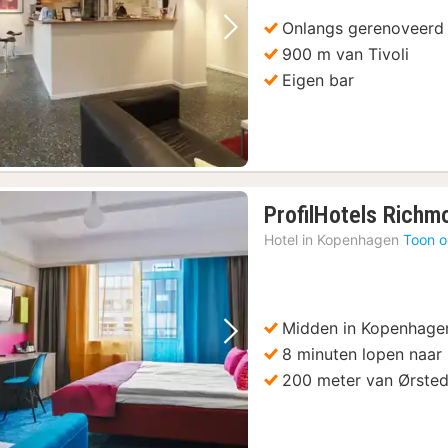
Onlangs gerenoveerd
Vorige foto
Volgende foto
900 m van Tivoli
Eigen bar
ProfilHotels Richm
Hotel in
Kopenhagen
Toon o
Midden in Kopenhage
Vorige foto
Volgende foto
8 minuten lopen naar 
200 meter van Ørste