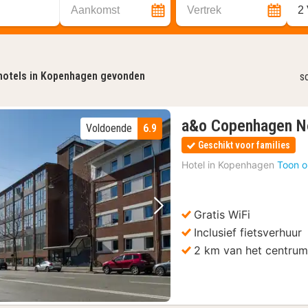
Aankomst
Vertrek
2
hotels in Kopenhagen gevonden
s
a&o Copenhagen N
Voldoende
6.9
Geschikt voor families
Hotel in
Kopenhagen
Toon o
Gratis WiFi
Vorige foto
Volgende foto
Inclusief fietsverhuur
2 km van het centru