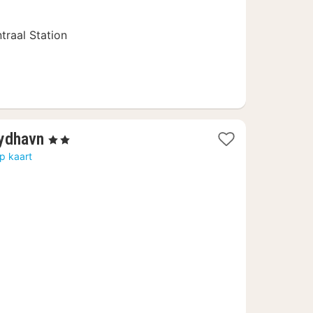
traal Station
1
ydhavn
, 2 Sterren
nacht
p kaart
vanaf
102,91
€