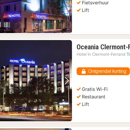
Fietsverhuur
Lift
Oceania Clermont-
Hotel in
Clermont-Ferrand
T
Ontgrendel korting
Vorige foto
Volgende foto
Gratis Wi-Fi
Restaurant
Lift