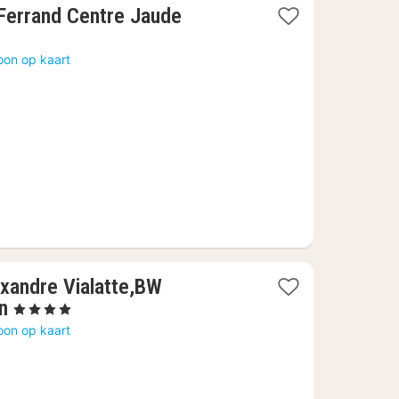
1
Ferrand Centre Jaude
nacht
vanaf
oon op kaart
104,55
€
exandre Vialatte,BW
1
n
, 4 Sterren
nacht
oon op kaart
vanaf
87,90
€