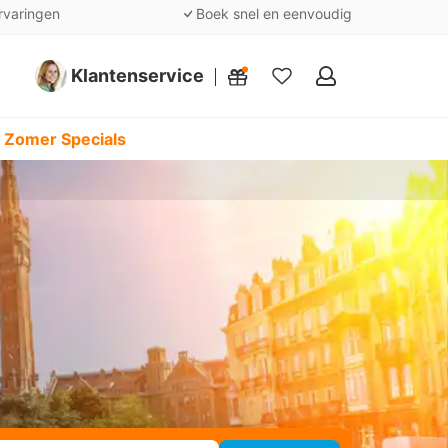
rvaringen
Boek snel en eenvoudig
Klantenservice
Mijn
favorieten
 Zomer Specials