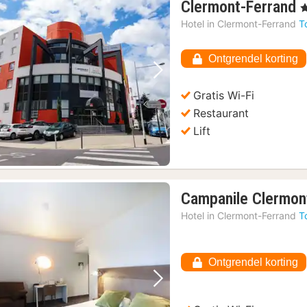
Clermont-Ferrand
, 
n
Hotel in
Clermont-Ferrand
T
v
Ontgrendel korting
Vorige foto
Volgende foto
Gratis Wi-Fi
Restaurant
Lift
Campanile Clermon
Hotel in
Clermont-Ferrand
T
Ontgrendel korting
Vorige foto
Volgende foto