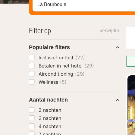
Zoek op hotel, regio of stad
Filter op
verwijder
Populaire filters
Inclusief ontbijt
(22)
Betalen in het hotel
(29)
Airconditioning
(29)
Wellness
(5)
Aantal nachten
2 nachten
3 nachten
4 nachten
7 nachten