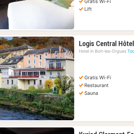
Gratis Wi-Fi
Lift
Logis Central Hôte
Hotel in
Bort-les-Orgues
Too
Gratis Wi-Fi
Vorige foto
Volgende foto
Restaurant
Sauna