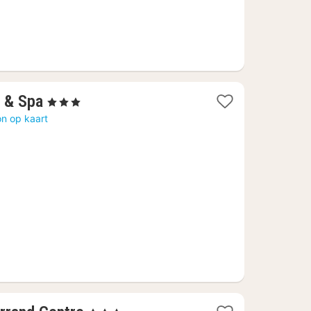
1
l & Spa
, 3 Sterren
nacht
n op kaart
vanaf
67,23
€