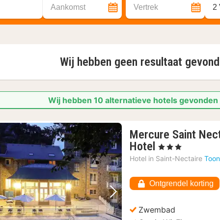
Aankomst
Vertrek
2
Wij hebben geen resultaat gevon
Wij hebben 10 alternatieve hotels gevonden 
Mercure Saint Nect
1
Hotel
, 3 Sterren
nacht
Hotel in
Saint-Nectaire
Toon
vanaf
114,99
Ontgrendel korting
€
Vorige foto
Volgende foto
Zwembad