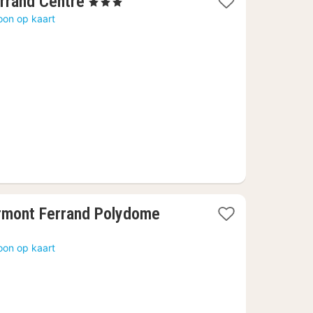
1
rrand Centre
, 3 Sterren
nacht
oon op kaart
vanaf
49,10
€
ermont Ferrand Polydome
oon op kaart