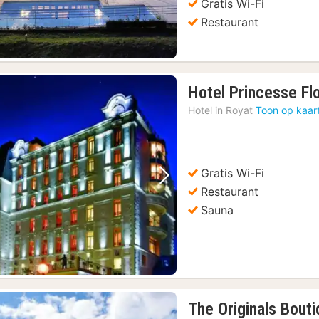
Gratis Wi-Fi
Restaurant
Hotel Princesse Fl
Hotel in
Royat
Toon op kaar
Gratis Wi-Fi
Vorige foto
Volgende foto
Restaurant
Sauna
The Originals Bouti