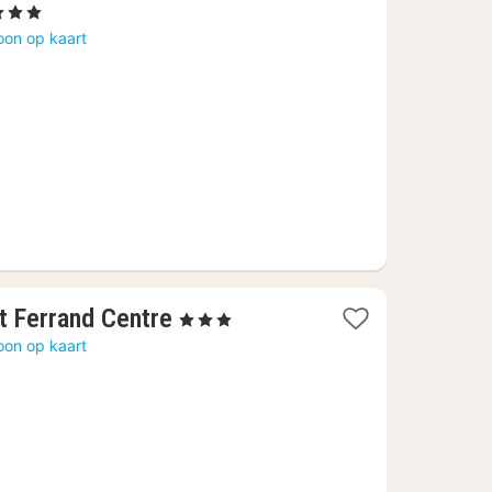
1
3 Sterren
acht
oon op kaart
anaf
61,09
€
1
t Ferrand Centre
, 3 Sterren
nacht
oon op kaart
vanaf
63,22
€