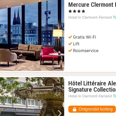
Mercure Clermont 
, 4 Sterren
Hotel in
Clermont-Ferrand
T
Gratis Wi-Fi
Vorige foto
Volgende foto
Lift
Roomservice
Hôtel Littéraire Al
Signature Collectio
Hotel in
Clermont-Ferrand
T
Ontgrendel korting