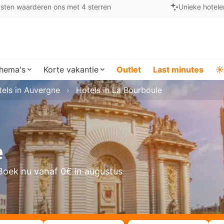
sten waarderen ons met 4 sterren
Unieke hotele
hema's
Korte vakantie
Outlet
Last minutes
☀️
els in Auvergne
Hotels in La Bourboule
e
Boek nu vanaf 0€ in augustus