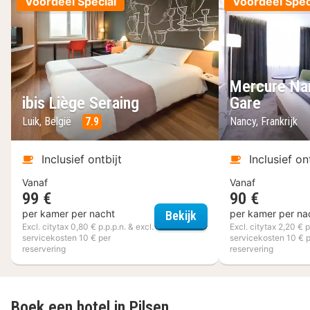
Voordeel Special
Voordeel Spec
Mercure Na
ibis Liège Seraing
Gare
Luik, België
7.9
Nancy, Frankrijk
Inclusief ontbijt
Inclusief on
Vanaf
Vanaf
99 €
90 €
ibis Liège Seraing
per kamer per nacht
per kamer per na
Bekijk
Excl. citytax 0,80 € p.p.p.n. & excl.
Excl. citytax 2,20 € p
servicekosten 10 € per
servicekosten 10 € 
reservering
reservering
Boek een hotel in Pilsen