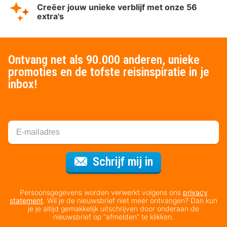
Creëer jouw unieke verblijf met onze 56
extra's
Ontvang net als 90.000 anderen, unieke
promoties en de tofste reisinspiratie in je
inbox!
Voor de nieuws
Schrijf mij in
Persoonsgegevens worden verwerkt volgens ons
privacy
statement
. Wil je de nieuwsbrief niet meer ontvangen? Dan kun
je je altijd gemakkelijk uitschrijven door onderaan de
nieuwsbrief op “afmelden” te klikken.