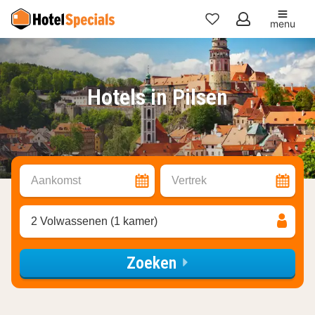
menu
Mijn
favorieten
Hotels in Pilsen
Aankomst
Vertrek
2 Volwassenen (1 kamer)
Zoeken