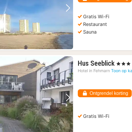
Vorige foto
Volgende foto
Gratis Wi-Fi
Restaurant
Sauna
1
Hus Seeblick
, 3 Sterre
nacht
Hotel in
Fehmarn
Toon op ka
vanaf
120,
€
Ontgrendel korting
Vorige foto
Volgende foto
Gratis Wi-Fi