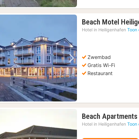
Beach Motel Heili
Hotel in
Heiligenhafen
Toon 
Zwembad
Vorige foto
Volgende foto
Gratis Wi-Fi
Restaurant
Beach Apartments 
Hotel in
Heiligenhafen
Toon 