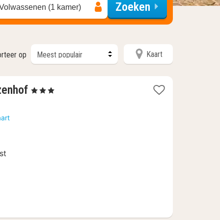
Zoeken
 Volwassenen (1 kamer)
Kaart
orteer op
1
zenhof
, 3 Sterren
nacht
vanaf
art
139
€
st