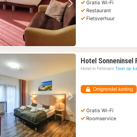
Gratis Wi-Fi
Vorige foto
Volgende foto
Restaurant
Fietsverhuur
Hotel Sonneninsel
Hotel in
Fehmarn
Toon op ka
Ontgrendel korting
Vorige foto
Volgende foto
Gratis Wi-Fi
Roomservice