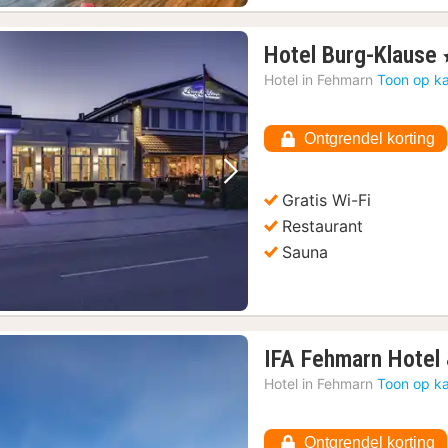
Hotel Burg-Klause
,
Hotel in
Fehmarn
Toon op ka
Ontgrendel korting
Vorige foto
Volgende foto
Gratis Wi-Fi
Restaurant
Sauna
IFA Fehmarn Hotel
Hotel in
Fehmarn
Toon op ka
Ontgrendel korting