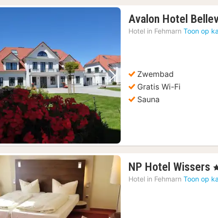
Avalon Hotel Belle
Hotel in
Fehmarn
Toon op ka
Zwembad
Vorige foto
Volgende foto
Gratis Wi-Fi
Sauna
NP Hotel Wissers
, 
n
Hotel in
Fehmarn
Toon op ka
v