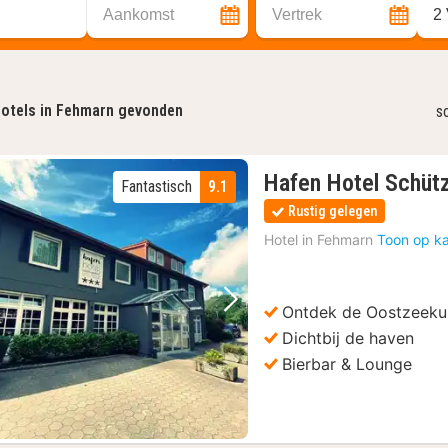
Aankomst
Vertrek
2
otels in Fehmarn gevonden
s
Hafen Hotel Schüt
Fantastisch
9.1
Rustig gelegen
Hotel in
Fehmarn
Toon op ka
Ontdek de Oostzeeku
Vorige foto
Volgende foto
Dichtbij de haven
Bierbar & Lounge