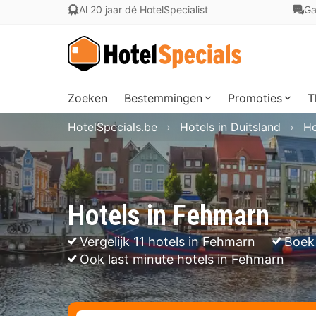
Al 20 jaar dé HotelSpecialist
Ga
Zoeken
Bestemmingen
Promoties
T
HotelSpecials.be
Hotels in Duitsland
Ho
Hotels in Fehmarn
Vergelijk 11 hotels in Fehmarn
Boek
Ook last minute hotels in Fehmarn