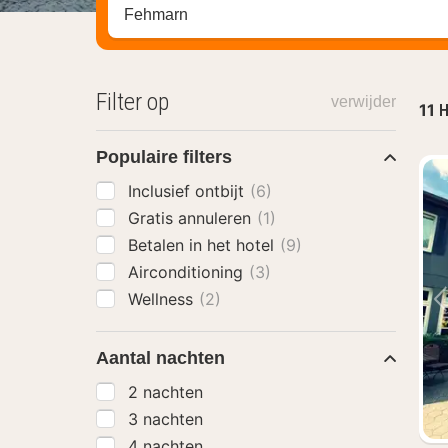
Zoek op hotel, regio of stad
Filter op
verwijder
11
H
Populaire filters
Inclusief ontbijt
(6)
Gratis annuleren
(1)
Betalen in het hotel
(9)
Airconditioning
(3)
Wellness
(2)
Aantal nachten
2 nachten
3 nachten
4 nachten