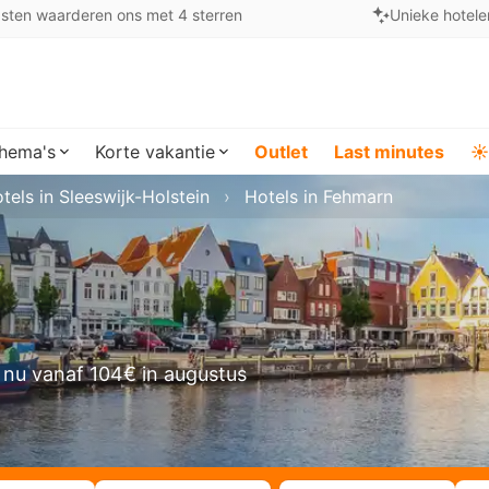
sten waarderen ons met 4 sterren
Unieke hotele
hema's
Korte vakantie
Outlet
Last minutes
☀️
tels in Sleeswijk-Holstein
Hotels in Fehmarn
 nu vanaf 104€ in augustus