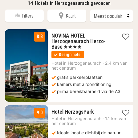
14
Hotels in Herzogenaurach gevonden
Filters
Kaart
NOVINA HOTEL
8.8
Herzogenaurach Herzo-
1
Base
, 4 Sterren
nacht
Design hotel
vanaf
99
Hotel in
Herzogenaurach
·
2.4 km van
het centrum
€
gratis parkeerplaatsen
kamers met airconditioning
prima bereikbaarheid via de A3
2
Hotel HerzogsPark
9.0
nachten
Hotel in
Herzogenaurach
·
1.1 km van
vanaf
het centrum
89
Ideale locatie dichtbij de natuur
€