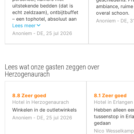
uitstekende bedden (dat is
ambiance, ruime
echt zeldzaam), ontbijtbuffet
overal schoon.
– een tophotel, absoluut aan
Anoniem ‐ DE, 3
te raden.
Lees meer
Anoniem ‐ DE, 25 jul 2026
Lees wat onze gasten zeggen over
Herzogenaurach
uit
uit
8.8
Zeer goed
8.1
Zeer goed
10
10
Hotel in Herzogenaurach
Hotel in Erlangen
,
,
Winkelen in de outletwinkels
Hebben alleen ee
tussenstop in Erl
Anoniem ‐ DE, 25 jul 2026
gedaan
Nico Wesselkamp 