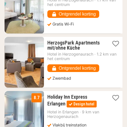
vanaf
het centrum
95,62
€
Ontgrendel korting
Gratis Wi-Fi
HerzogsPark Apartments
1
mit/ohne Küche
nacht
Hotel in
Herzogenaurach
·
1.2 km van
vanaf
het centrum
116,29
€
Ontgrendel korting
Zwembad
Holiday Inn Express
8.7
1
Erlangen
Design hotel
nacht
vanaf
Hotel in
Erlangen
·
9 km van
Herzogenaurach
115
€
Vlakbij treinstation