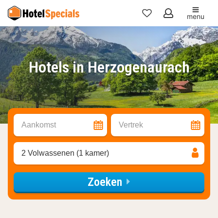
menu
Mijn
favorieten
Hotels in Herzogenaurach
Aankomst
Vertrek
2 Volwassenen (1 kamer)
Zoeken