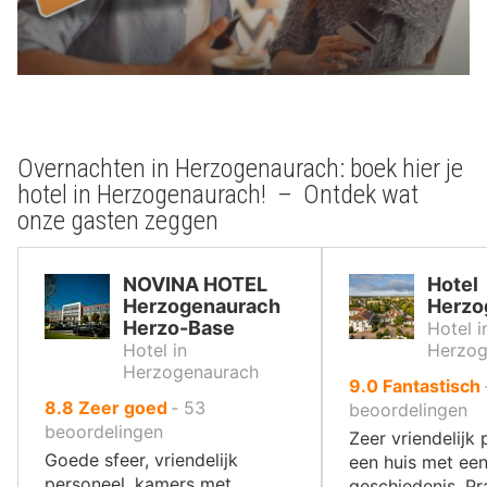
Overnachten in Herzogenaurach: boek hier je
hotel in Herzogenaurach! – Ontdek wat
onze gasten zeggen
NOVINA HOTEL
Hotel
Herzogenaurach
Herzo
Herzo-Base
Hotel i
Hotel in
Herzog
Herzogenaurach
uit
9.0
Fantastisch
uit
8.8
Zeer goed
‐
53
10
beoordelingen
10
beoordelingen
,
Zeer vriendelijk 
,
Goede sfeer, vriendelijk
een huis met een
personeel, kamers met
geschiedenis. Pr