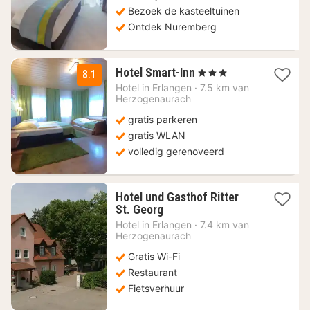
Bezoek de kasteeltuinen
Ontdek Nuremberg
1
Hotel Smart-Inn
, 3 Sterren
8.1
nacht
Hotel in
Erlangen
·
7.5 km van
vanaf
Herzogenaurach
85
gratis parkeren
€
gratis WLAN
volledig gerenoveerd
Hotel und Gasthof Ritter
1
St. Georg
nacht
Hotel in
Erlangen
·
7.4 km van
vanaf
Herzogenaurach
93,13
Gratis Wi-Fi
€
Restaurant
Fietsverhuur