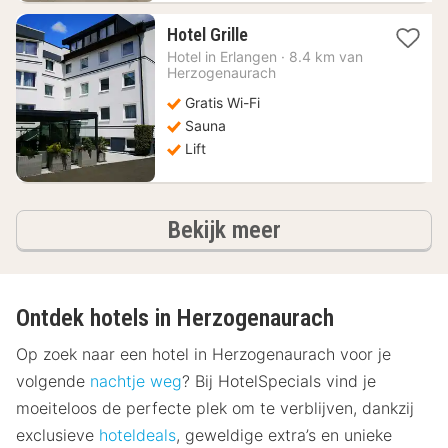
1
Hotel Grille
nacht
Hotel in
Erlangen
·
8.4 km van
vanaf
Herzogenaurach
64,49
Gratis Wi-Fi
€
Sauna
Lift
hotels
Bekijk meer
Ontdek hotels in Herzogenaurach
Op zoek naar een hotel in Herzogenaurach voor je
volgende
nachtje weg
? Bij HotelSpecials vind je
moeiteloos de perfecte plek om te verblijven, dankzij
exclusieve
hoteldeals
, geweldige extra’s en unieke