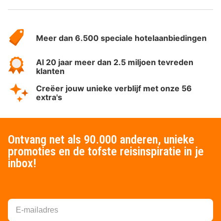
Over
HotelSpecials
Meer dan 6.500 speciale hotelaanbiedingen
Al 20 jaar meer dan 2.5 miljoen tevreden
klanten
Creëer jouw unieke verblijf met onze 56
extra's
Ontvang net als 90.000 anderen, unieke
promoties en de tofste reisinspiratie in je
inbox!