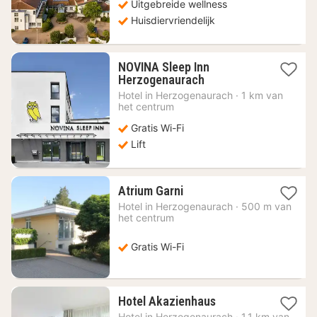
Uitgebreide wellness
Huisdiervriendelijk
NOVINA Sleep Inn
1
Herzogenaurach
nacht
Hotel in
Herzogenaurach
·
1 km van
vanaf
het centrum
86,63
Gratis Wi-Fi
€
Lift
1
Atrium Garni
nacht
Hotel in
Herzogenaurach
·
500 m van
vanaf
het centrum
163,39
€
Gratis Wi-Fi
1
Hotel Akazienhaus
nacht
Hotel in
Herzogenaurach
·
1.1 km van