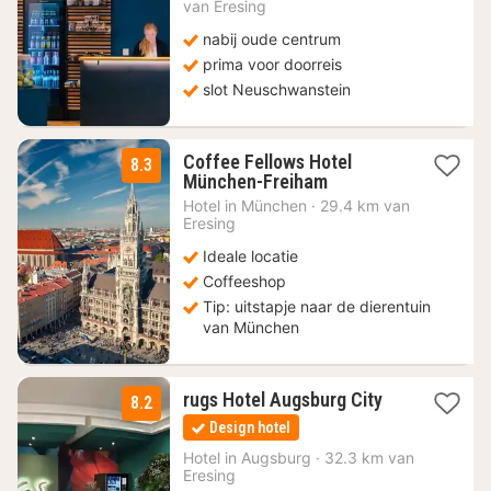
102
van Eresing
€
nabij oude centrum
prima voor doorreis
slot Neuschwanstein
Coffee Fellows Hotel
8.3
2
München-Freiham
nachten
Hotel in
München
·
29.4 km van
vanaf
Eresing
69
Ideale locatie
€
Coffeeshop
Tip: uitstapje naar de dierentuin
van München
1
rugs Hotel Augsburg City
8.2
nacht
Design hotel
vanaf
72
Hotel in
Augsburg
·
32.3 km van
Eresing
€