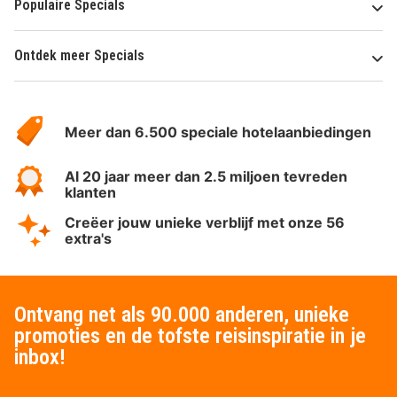
Populaire Specials
Ontdek meer Specials
Over
HotelSpecials
Meer dan 6.500 speciale hotelaanbiedingen
Al 20 jaar meer dan 2.5 miljoen tevreden
klanten
Creëer jouw unieke verblijf met onze 56
extra's
Ontvang net als 90.000 anderen, unieke
promoties en de tofste reisinspiratie in je
inbox!