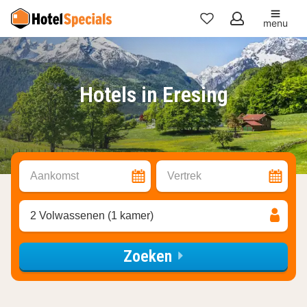
menu
Mijn
favorieten
Hotels in Eresing
Aankomst
Vertrek
2 Volwassenen (1 kamer)
Zoeken