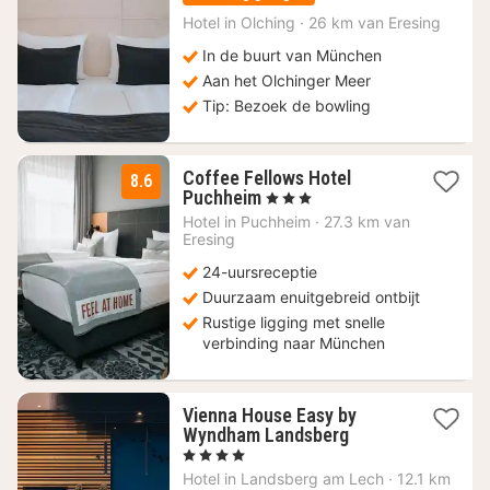
vanaf
64
Hotel in
Olching
·
26 km van Eresing
€
In de buurt van München
Aan het Olchinger Meer
Tip: Bezoek de bowling
Coffee Fellows Hotel
8.6
2
Puchheim
, 3 Sterren
nachten
Hotel in
Puchheim
·
27.3 km van
vanaf
Eresing
69
24-uursreceptie
€
Duurzaam enuitgebreid ontbijt
Rustige ligging met snelle
verbinding naar München
Vienna House Easy by
2
Wyndham Landsberg
nachten
, 4 Sterren
vanaf
Hotel in
Landsberg am Lech
·
12.1 km