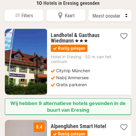
10
Hotels in Eresing gevonden
Filters
Kaart
Landhotel & Gasthaus
1
Wiedmann
, 3 Sterren
nacht
Rustig gelegen
vanaf
81,76
Hotel in
Eresing
·
50 m van het
centrum
€
Citytrip München
Nabij Ammersee
Gratis parkeren
Wij hebben 9 alternatieve hotels gevonden in de
buurt van Eresing
2
Alpenglühen Smart Hotel
8.4
nachten
Rustig gelegen