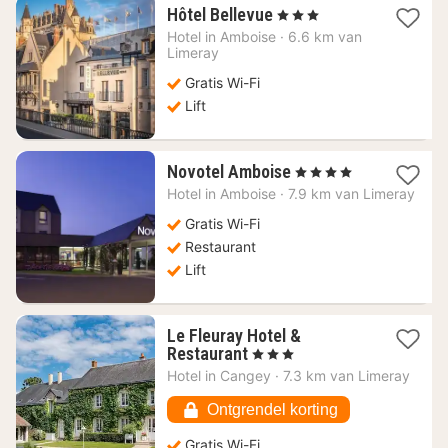
1
Hôtel Bellevue
, 3 Sterren
nacht
Hotel in
Amboise
·
6.6 km van
vanaf
Limeray
115,45
Gratis Wi-Fi
€
Lift
1
Novotel Amboise
, 4 Sterren
nacht
Hotel in
Amboise
·
7.9 km van Limeray
vanaf
144,57
Gratis Wi-Fi
€
Restaurant
Lift
Le Fleuray Hotel &
1
Restaurant
, 3 Sterren
nacht
Hotel in
Cangey
·
7.3 km van Limeray
vanaf
122,72
Ontgrendel korting
€
Gratis Wi-Fi