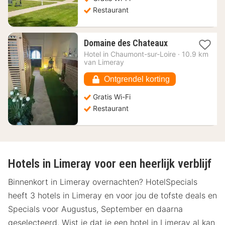
Restaurant
1
Domaine des Chateaux
nacht
Hotel in
Chaumont-sur-Loire
·
10.9 km
vanaf
van Limeray
154,22
€
Ontgrendel korting
Gratis Wi-Fi
Restaurant
Hotels in Limeray voor een heerlijk verblijf
Binnenkort in Limeray overnachten? HotelSpecials
heeft 3 hotels in Limeray en voor jou de tofste deals en
Specials voor Augustus, September en daarna
geselecteerd. Wist je dat je een hotel in Limeray al kan