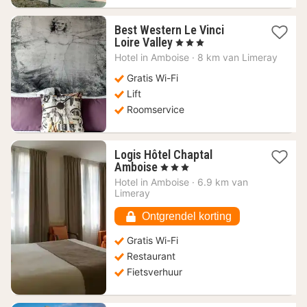
Best Western Le Vinci
1
Loire Valley
, 3 Sterren
nacht
Hotel in
Amboise
·
8 km van Limeray
vanaf
106,99
Gratis Wi-Fi
€
Lift
Roomservice
Logis Hôtel Chaptal
1
Amboise
, 3 Sterren
nacht
Hotel in
Amboise
·
6.9 km van
vanaf
Limeray
102,60
€
Ontgrendel korting
Gratis Wi-Fi
Restaurant
Fietsverhuur