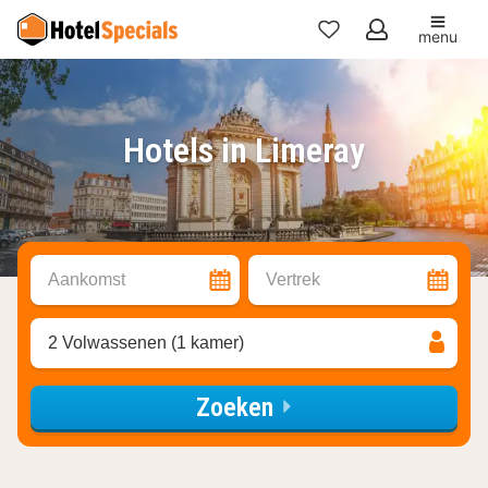
menu
Mijn
favorieten
Hotels in Limeray
Aankomst
Vertrek
2 Volwassenen (1 kamer)
Zoeken