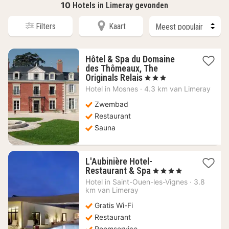
10
Hotels in Limeray gevonden
Filters
Kaart
Hôtel & Spa du Domaine
des Thômeaux, The
1
Originals Relais
, 3 Sterren
nacht
Hotel in
Mosnes
·
4.3 km van Limeray
vanaf
92,73
Zwembad
€
Restaurant
Sauna
L'Aubinière Hotel-
1
Restaurant & Spa
, 4 Sterren
nacht
Hotel in
Saint-Ouen-les-Vignes
·
3.8
vanaf
km van Limeray
174,55
Gratis Wi-Fi
€
Restaurant
Roomservice