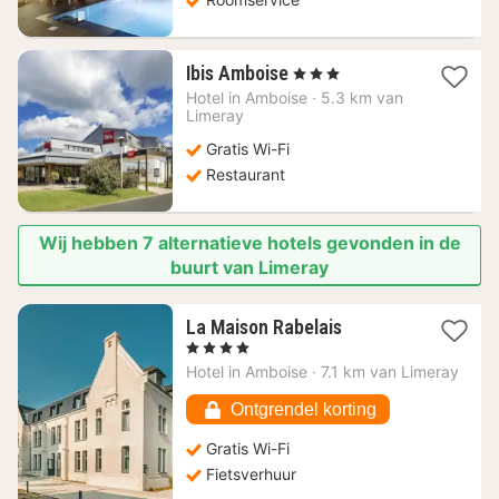
1
Ibis Amboise
, 3 Sterren
nacht
Hotel in
Amboise
·
5.3 km van
vanaf
Limeray
96,96
Gratis Wi-Fi
€
Restaurant
Wij hebben 7 alternatieve hotels gevonden in de
buurt van Limeray
1
La Maison Rabelais
nacht
, 4 Sterren
vanaf
Hotel in
Amboise
·
7.1 km van Limeray
190,46
€
Ontgrendel korting
Gratis Wi-Fi
Fietsverhuur