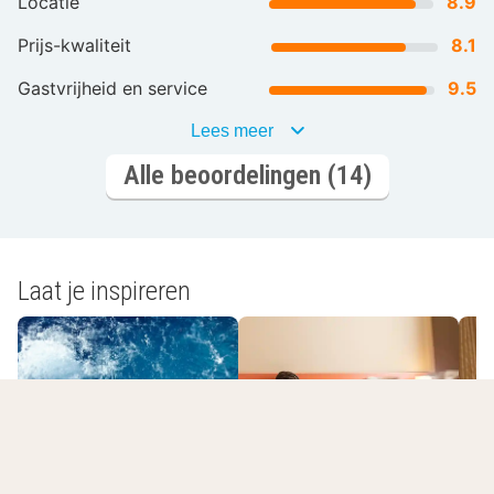
Locatie
8.9
Prijs-kwaliteit
8.1
Gastvrijheid en service
9.5
Lees meer
Alle beoordelingen (14)
Laat je inspireren
Romantisch
Wellnesshotels
overnachten
L