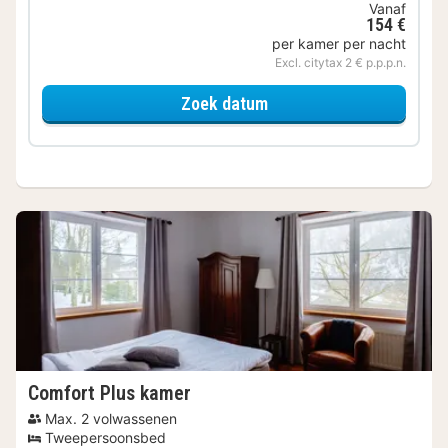
Vanaf
154 €
per kamer per nacht
Excl. citytax 2 € p.p.p.n.
voor Comfort kamer
Zoek datum
Comfort Plus kamer
Max. 2 volwassenen
Tweepersoonsbed