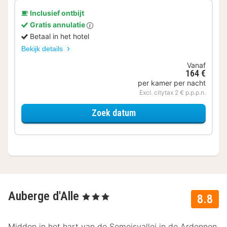
Inclusief ontbijt
Gratis annulatie
Betaal in het hotel
Bekijk details
Vanaf
164 €
per kamer per nacht
Excl. citytax 2 € p.p.p.n.
voor Comfort Plus kame
Zoek datum
Auberge d'Alle
, 3 Sterren
8.8
Midden in het hart van de Semoisvallei in de Ardennen