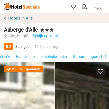
menu
Mijn
Hotels in Alle
favorieten
Auberge d'Alle
, 3 Sterren
Alle
België
- Bekijk op kaart
8.8
Zeer goed
14 Beoordelingen
xtra's
Faciliteiten
Hotelinformatie
Beoordelingen (14)
Culinair genieten