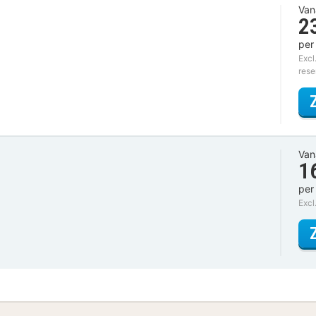
Van
2
per
Excl
rese
Van
1
per
Excl