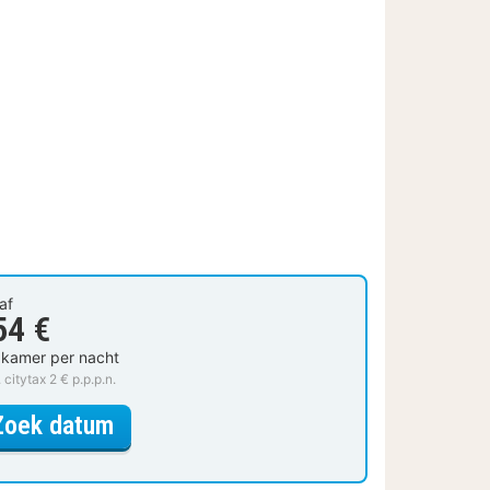
af
54 €
 kamer per nacht
 citytax 2 € p.p.p.n.
voor Comfort kamer
Zoek datum