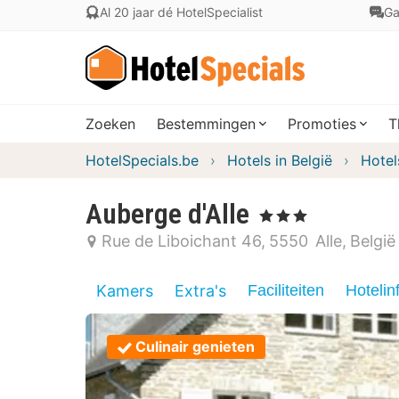
Al 20 jaar dé HotelSpecialist
Ga
Zoeken
Bestemmingen
Promoties
T
HotelSpecials.be
Hotels in België
Hotel
Auberge d'Alle
, 3 Sterren
Rue de Liboichant 46
5550
Alle
België
Kamers
Extra's
Faciliteiten
Hotelin
Culinair genieten