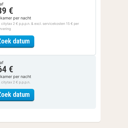
af
39 €
 kamer per nacht
. citytax 2 € p.p.p.n. & excl. servicekosten 15 € per
rvering
voor Verblijf & Diner
Zoek datum
af
64 €
 kamer per nacht
. citytax 2 € p.p.p.n.
voor Comfort Plus kamer
Zoek datum