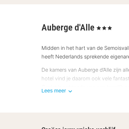
Auberge d'Alle
, 3 Sterren
Midden in het hart van de Semoisvalle
heeft Nederlands sprekende eigenare
De kamers van Auberge d’Alle zijn a
hotel vind je daarom ook vele fantas
Geniet ’s ochtends van een heerlijk on
Lees meer
diverse vegetarische gerechten. Wil 
hotelbar, namelijk Corneille Bar/Loun
In de omgeving van Auberge d’Alle k
en trek je wandelschoenen aan voor 