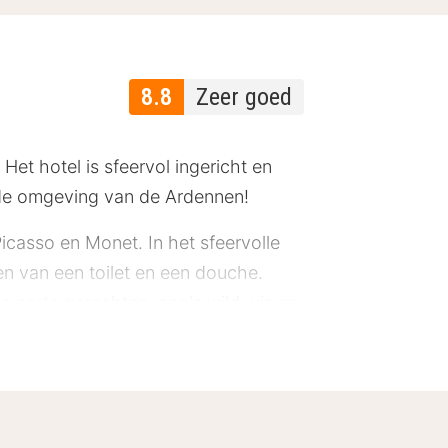
8.8
Zeer goed
Het hotel is sfeervol ingericht en
nde omgeving van de Ardennen!
icasso en Monet. In het sfeervolle
en van een toilet en een douche.
la carte gerechten, zoals wild, vis en
r drankje? Dan kun je terecht in de
en heerlijke kanotocht op de Semois
 Aan de rivier de Semois heb je