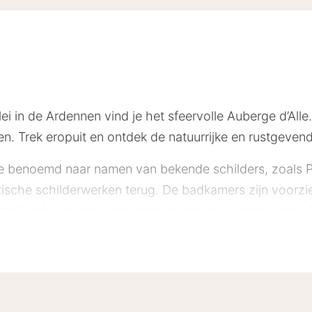
i in de Ardennen vind je het sfeervolle Auberge d’Alle. 
n. Trek eropuit en ontdek de natuurrijke en rustgeve
lle benoemd naar namen van bekende schilders, zoals P
tische schilderwerken terug. De badkamers zijn voorzi
tbijt in het hotel-restaurant en geniet ’s avonds van à 
je de dag goed afsluiten onder het genot van een lekke
ge.
un je je in de natuur goed vermaken. Maak ’s zomers e
een flinke wandeling door de bossen van de Ardennen.