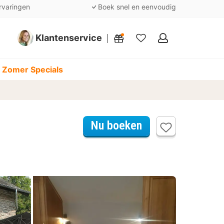
rvaringen
Boek snel en eenvoudig
Klantenservice
Mijn
favorieten
 Zomer Specials
Nu boeken