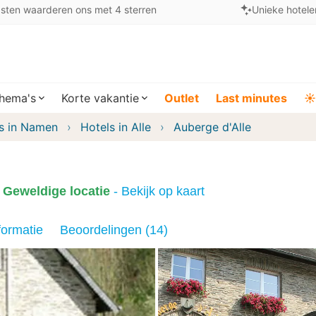
sten waarderen ons met 4 sterren
Unieke hotele
hema's
Korte vakantie
Outlet
Last minutes
☀️
s in Namen
Hotels in Alle
Auberge d'Alle
Geweldige locatie
- Bekijk op kaart
formatie
Beoordelingen (14)