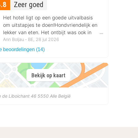
8.8
Zeer goed
Het hotel ligt op een goede uitvalbasis
om uitstapjes te doen!Hondvriendelijk en
lekker van eten. Het ontbijt was ook in
orde.
Ann Boljau ‐ BE, 28 jul 2026
le beoordelingen (14)
Bekijk op kaart
 de Liboichant 46
5550
Alle
België