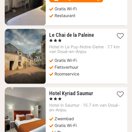
Gratis Wi-Fi
Restaurant
1
Le Chai de la Paleine
nacht
, 3 Sterren
vanaf
Hotel in
Le Puy-Notre-Dame
·
7.7 km
86,36
van Doué-en-Anjou
€
Gratis Wi-Fi
Fietsverhuur
Roomservice
1
Hotel Kyriad Saumur
nacht
, 3 Sterren
vanaf
Hotel in
Saumur
·
15.7 km van Doué-
79,18
en-Anjou
€
Zwembad
Gratis Wi-Fi