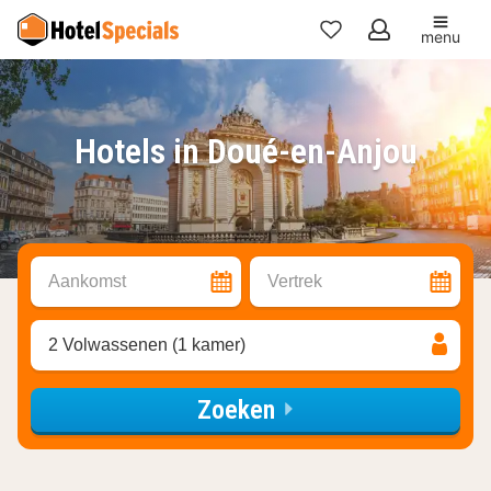
menu
Mijn
favorieten
Hotels in Doué-en-Anjou
Aankomst
Vertrek
2 Volwassenen (1 kamer)
Zoeken