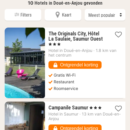
10
Hotels in Doué-en-Anjou gevonden
Filters
Kaart
The Originals City, Hôtel
1
La Saulaie, Saumur Ouest
nacht
, 3 Sterren
vanaf
Hotel in
Doué-en-Anjou
·
1.8 km van
61,14
het centrum
€
Ontgrendel korting
Gratis Wi-Fi
Restaurant
Roomservice
1
Campanile Saumur
, 3 Sterren
nacht
Hotel in
Saumur
·
13 km van Doué-en-
vanaf
Anjou
61,04
€
Ontgrendel korting