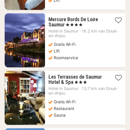
Lift
Mercure Bords De Loire
1
Saumur
, 4 Sterren
nacht
Hotel in
Saumur
·
16.2 km van Doué-
vanaf
en-Anjou
112,91
Gratis Wi-Fi
€
Lift
Roomservice
Les Terrasses de Saumur
1
Hotel & Spa
, 3 Sterren
nacht
Hotel in
Saumur
·
13.7 km van Doué-
vanaf
en-Anjou
94,38
Gratis Wi-Fi
€
Restaurant
Sauna