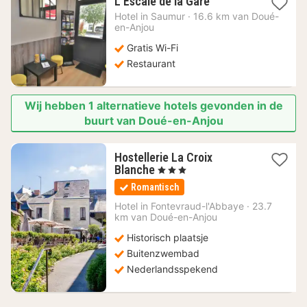
1
L'Escale de la Gare
nacht
Hotel in
Saumur
·
16.6 km van Doué-
vanaf
en-Anjou
94,95
Gratis Wi-Fi
€
Restaurant
Wij hebben 1 alternatieve hotels gevonden in de
buurt van Doué-en-Anjou
Hostellerie La Croix
1
Blanche
, 3 Sterren
nacht
Romantisch
vanaf
133,22
Hotel in
Fontevraud-l'Abbaye
·
23.7
km van Doué-en-Anjou
€
Historisch plaatsje
Buitenzwembad
Nederlandsspekend