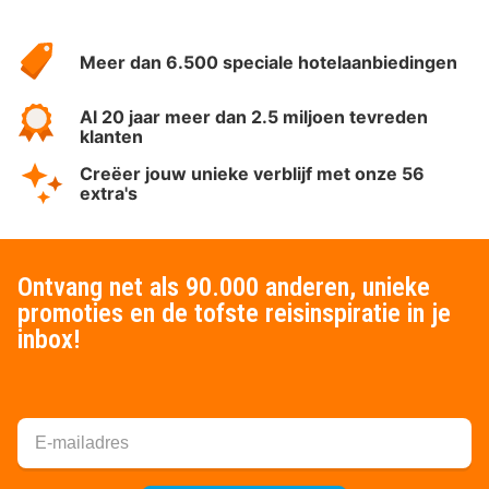
Over
HotelSpecials
Meer dan 6.500 speciale hotelaanbiedingen
Al 20 jaar meer dan 2.5 miljoen tevreden
klanten
Creëer jouw unieke verblijf met onze 56
extra's
Ontvang net als 90.000 anderen, unieke
promoties en de tofste reisinspiratie in je
inbox!