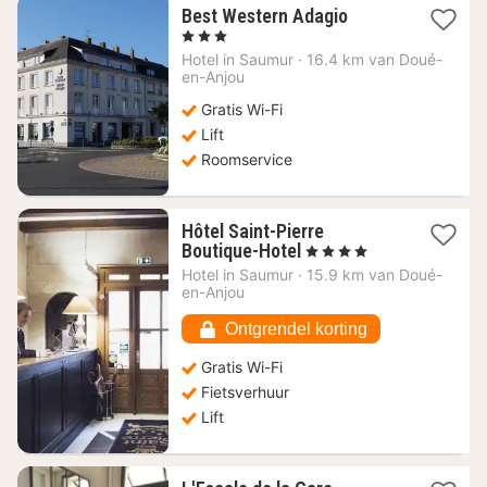
1
Best Western Adagio
nacht
, 3 Sterren
vanaf
Hotel in
Saumur
·
16.4 km van Doué-
91,16
en-Anjou
€
Gratis Wi-Fi
Lift
Roomservice
Hôtel Saint-Pierre
1
Boutique-Hotel
, 4 Sterren
nacht
Hotel in
Saumur
·
15.9 km van Doué-
vanaf
en-Anjou
117,06
€
Ontgrendel korting
Gratis Wi-Fi
Fietsverhuur
Lift