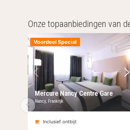
Onze topaanbiedingen van d
Voordeel Special
Vorige foto
Vo
Mercure Nancy Centre Gare
Nancy, Frankrijk
Vorige foto
Inclusief ontbijt