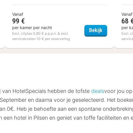
Vanaf
Vanaf
99 €
68 
per kamer per nacht
per k
rcure Nancy Centre Gare
ibis Liège Ser
Bekijk
Excl. citytax 0,80 € p.p.p.n. & excl.
Excl. c
servicekosten 10 € per reservering
servic
Wij van HotelSpecials hebben de tofste
deals
voor jou op 
eptember en daarna voor je geselecteerd. Het boeken v
van 0€. Heb je behoefte aan een spontane onderbreking
n een hotel in Pilsen en geniet van toffe faciliteiten en