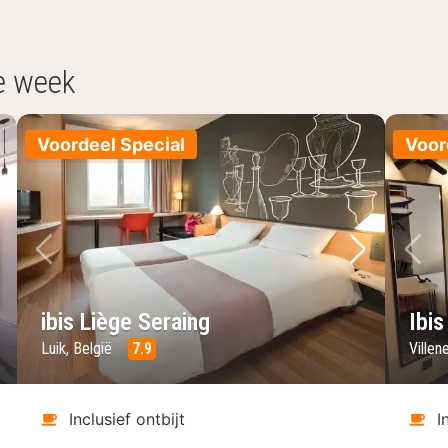
e week
Voordeel Special
Voor
lgende foto
Vorige foto
Volgende 
Vo
ibis Liège Seraing
Ibis
Luik, België
7.9
Villen
Inclusief ontbijt
I