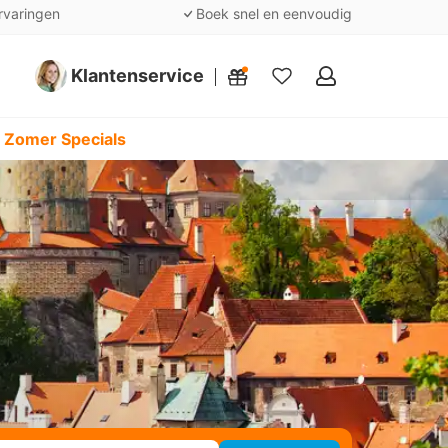
rvaringen
Boek snel en eenvoudig
Klantenservice
Mijn
favorieten
 Zomer Specials