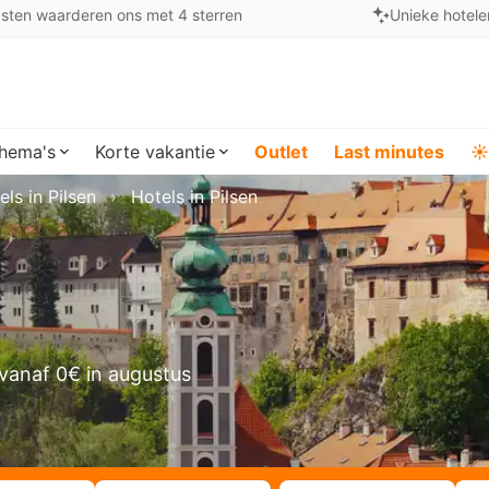
sten waarderen ons met 4 sterren
Unieke hotele
hema's
Korte vakantie
Outlet
Last minutes
☀️
els in Pilsen
Hotels in Pilsen
vanaf 0€ in augustus