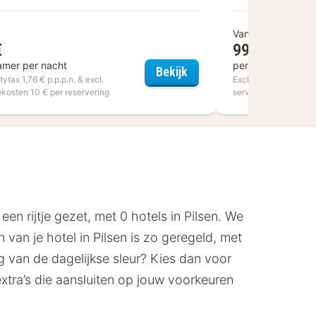
Vanaf
€
99 €
amer per nacht
per kamer per na
aing
Ibis Styles Villeneuve D'
Bekijk
itytax 1,76 € p.p.p.n. & excl.
Excl. citytax 5,40 € p.
ekosten 10 € per reservering
servicekosten 10 € p
een rijtje gezet, met 0 hotels in Pilsen. We
an je hotel in Pilsen is zo geregeld, met
 van de dagelijkse sleur? Kies dan voor
 extra’s die aansluiten op jouw voorkeuren