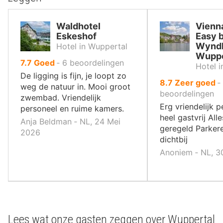
Waldhotel
Vienn
Eskeshof
Easy 
Wynd
Hotel in Wuppertal
Wuppe
uit
7.7
Goed
‐
6
beoordelingen
Hotel 
10
De ligging is fijn, je loopt zo
uit
8.7
Zeer goed
‐
,
weg de natuur in. Mooi groot
10
beoordelingen
zwembad. Vriendelijk
,
Erg vriendelijk p
personeel en ruime kamers.
heel gastvrij Alle
Anja Beldman ‐ NL, 24 Mei
geregeld Parkere
2026
dichtbij
Anoniem ‐ NL, 3
Lees wat onze gasten zeggen over Wuppertal