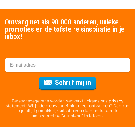
Ontvang net als 90.000 anderen, unieke
promoties en de tofste reisinspiratie in je
inbox!
Voor de nieuws
Schrijf mij in
Persoonsgegevens worden verwerkt volgens ons
privacy
statement
. Wil je de nieuwsbrief niet meer ontvangen? Dan kun
je je altijd gemakkelijk uitschrijven door onderaan de
nieuwsbrief op “afmelden” te klikken.