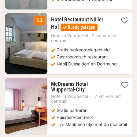
Hotel Restaurant Nüller
8.2
1
Hof
Rustig gelegen
nacht
vanaf
Hotel in
Wuppertal
·
2 km van het
centrum
57,60
€
Gratis parkeergelegenheid
Gastronomisch restaurant
Nabij Düsseldorf en Dortmund
McDreams Hotel
1
Wuppertal-City
nacht
Hotel in
Wuppertal
·
1.7 km van het
vanaf
centrum
44,63
Gratis parkeren
€
Huisdiervriendelijk
Tip: Maak een ritje met de monorail