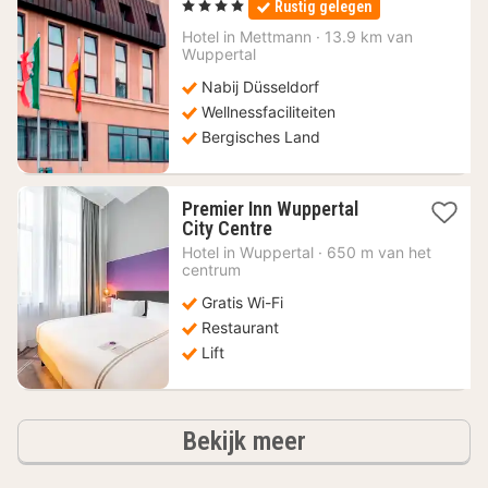
, 4 Sterren
Rustig gelegen
vanaf
64
Hotel in
Mettmann
·
13.9 km van
Wuppertal
€
Nabij Düsseldorf
Wellnessfaciliteiten
Bergisches Land
Premier Inn Wuppertal
1
City Centre
nacht
Hotel in
Wuppertal
·
650 m van het
vanaf
centrum
47,46
Gratis Wi-Fi
€
Restaurant
Lift
hotels
Bekijk meer