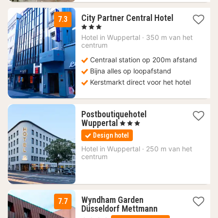
1
City Partner Central Hotel
7.3
nacht
, 3 Sterren
vanaf
Hotel in
Wuppertal
·
350 m van het
99,75
centrum
€
Centraal station op 200m afstand
Bijna alles op loopafstand
Kerstmarkt direct voor het hotel
Postboutiquehotel
1
Wuppertal
, 3 Sterren
nacht
Design hotel
vanaf
115
Hotel in
Wuppertal
·
250 m van het
centrum
€
Wyndham Garden
7.7
2
Düsseldorf Mettmann
nachten