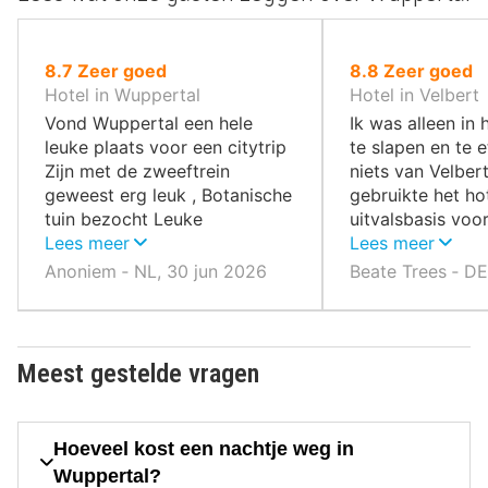
uit
uit
8.7
Zeer goed
8.8
Zeer goed
10
10
Hotel in Wuppertal
Hotel in Velbert
,
,
Vond Wuppertal een hele
Ik was alleen in 
leuke plaats voor een citytrip
te slapen en te e
Zijn met de zweeftrein
niets van Velbert
geweest erg leuk , Botanische
gebruikte het hot
tuin bezocht Leuke
uitvalsbasis voo
restaurants geweest , heerlijk
Lees meer
en Essen.
Lees meer
gegeten en alles prima te
Anoniem ‐ NL, 30 jun 2026
Beate Trees ‐ D
belopen
Meest gestelde vragen
Hoeveel kost een nachtje weg in
Wuppertal?