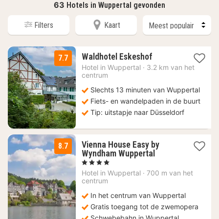
63
Hotels in Wuppertal gevonden
Filters
Kaart
1
Waldhotel Eskeshof
7.7
nacht
Hotel in
Wuppertal
·
3.2 km van het
vanaf
centrum
82,95
Slechts 13 minuten van Wuppertal
€
Fiets- en wandelpaden in de buurt
Tip: uitstapje naar Düsseldorf
Vienna House Easy by
8.7
2
Wyndham Wuppertal
nachten
, 4 Sterren
vanaf
Hotel in
Wuppertal
·
700 m van het
67,20
centrum
€
In het centrum van Wuppertal
Gratis toegang tot de zwemopera
Schwebebahn in Wuppertal