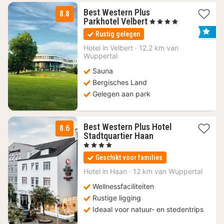
Best Western Plus
8.8
1
Parkhotel Velbert
, 4 Sterren
nacht
Rustig gelegen
vanaf
81,60
Hotel in
Velbert
·
12.2 km van
Wuppertal
€
Sauna
Bergisches Land
Gelegen aan park
Best Western Plus Hotel
8.6
3
Stadtquartier Haan
nachten
, 4 Sterren
vanaf
Geschikt voor families
109
€
Hotel in
Haan
·
12 km van Wuppertal
Wellnessfaciliteiten
Rustige ligging
Ideaal voor natuur- en stedentrips