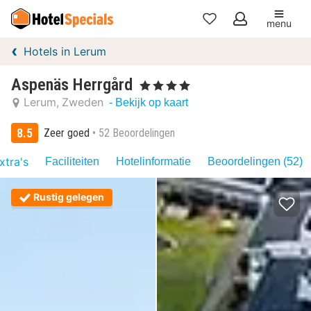
menu
Mijn
Hotels in Lerum
favorieten
Aspenäs Herrgård
, 4 Sterren
Lerum
Zweden
- Bekijk op kaart
8.5
Zeer goed
52 Beoordelingen
xtra's
Faciliteiten
Hotelinformatie
Beoordelingen (52)
Rustig gelegen