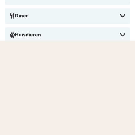
Diner
Huisdieren
Roken
Aantal kamers
Gesproken talen
8.5
Zeer goed
/10