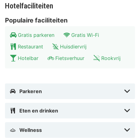
verschillende moderne vergaderzalen, voor zowel
Hotelfaciliteiten
kleine als grote gezelschappen tot 240 personen. Het
landhuis is ook een populaire locatie voor bruiloften,
Populaire faciliteiten
feesten en partijen.
Gratis parkeren
Gratis Wi-Fi
Aspenäs Herrgård is perfect gelegen voor leuke
Restaurant
Huisdiervrij
dagtochten in de omgeving, wandelen of golfen.
Hotelbar
Fietsverhuur
Rookvrij
Automatisch vertaald door Google Translate
Parkeren
Eten en drinken
Wellness