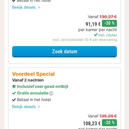
Betaal in het hotel
Bekijk details
Vanaf
130,27 €
korting
-30 %
91,19 €
per kamer per nacht
incl. citytax
excl. servicekosten 10 € per reservering
voor Tijdelijke Special
Zoek datum
Voordeel Special
Vanaf 2 nachten
Inclusief zeer goed ontbijt
Gratis annulatie
Betaal in het hotel
Bekijk details
Vanaf
135,29 €
korting
-20 %
108,23 €
per kamer per nacht