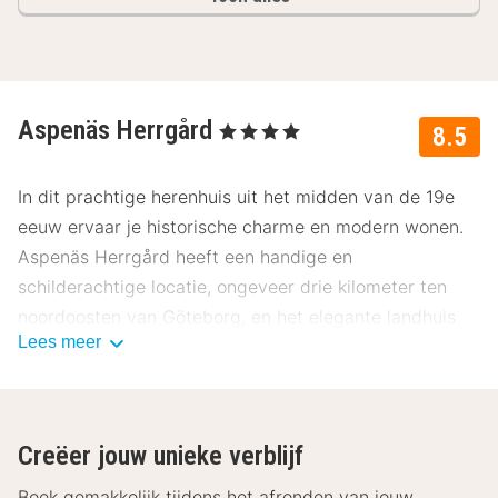
Aspenäs Herrgård
, 4 Sterren
8.5
In dit prachtige herenhuis uit het midden van de 19e
eeuw ervaar je historische charme en modern wonen.
Aspenäs Herrgård heeft een handige en
schilderachtige locatie, ongeveer drie kilometer ten
noordoosten van Göteborg, en het elegante landhuis
Lees meer
kijkt uit over het meer van Aspen. Het landhuis
beschikt over 112 hotelkamers, allemaal comfortabel
ingericht. De kamers zijn voorzien van gratis WiFi, tv,
Carpe Diem-bedden en een eigen badkamer.
Creëer jouw unieke verblijf
Het hoofdgebouw van het landhuis staat voor de
Boek gemakkelijk tijdens het afronden van jouw