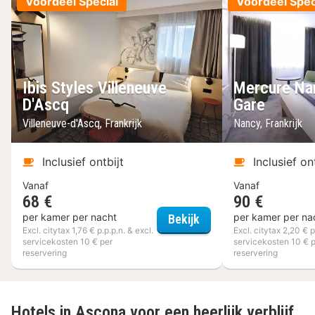
Voordeel Special
Voordeel Spec
Ibis Styles Villeneuve
Mercure Na
D'Ascq
Gare
Villeneuve-d'Ascq, Frankrijk
Nancy, Frankrijk
Inclusief ontbijt
Inclusief on
Vanaf
Vanaf
68 €
90 €
Ibis Styles Villeneuve 
per kamer per nacht
per kamer per na
Bekijk
Excl. citytax 1,76 € p.p.p.n. & excl.
Excl. citytax 2,20 € p
servicekosten 10 € per
servicekosten 10 € 
reservering
reservering
Hotels in Ascona voor een heerlijk verblijf