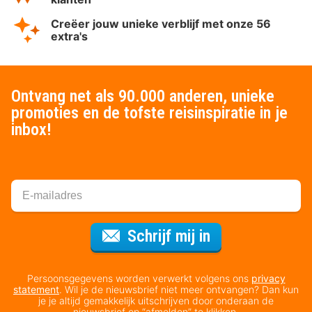
Creëer jouw unieke verblijf met onze 56
extra's
Ontvang net als 90.000 anderen, unieke
promoties en de tofste reisinspiratie in je
inbox!
Voor de nieuws
Schrijf mij in
Persoonsgegevens worden verwerkt volgens ons
privacy
statement
. Wil je de nieuwsbrief niet meer ontvangen? Dan kun
je je altijd gemakkelijk uitschrijven door onderaan de
nieuwsbrief op “afmelden” te klikken.