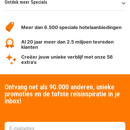
Ontdek meer Specials
Over
HotelSpecials
Meer dan 6.500 speciale hotelaanbiedingen
Al 20 jaar meer dan 2.5 miljoen tevreden
klanten
Creëer jouw unieke verblijf met onze 56
extra's
Ontvang net als 90.000 anderen, unieke
promoties en de tofste reisinspiratie in je
inbox!