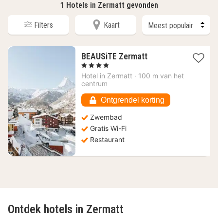
1
Hotels in Zermatt gevonden
Filters
Kaart
1
BEAUSiTE Zermatt
nacht
, 4 Sterren
vanaf
Hotel in
Zermatt
·
100 m van het
380,17
centrum
€
Ontgrendel korting
Zwembad
Gratis Wi-Fi
Restaurant
Ontdek hotels in Zermatt